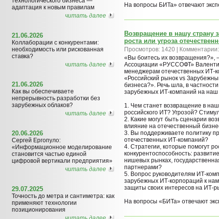
технологического бизнеса —
На вопросы БИТа» отвечают эксп
адаптация к новым правилам
читать далее
Возвращение в нашу страну 
21.06.2026
роста или угроза отечествен
Коллаборации с конкурентами:
необходимость или рискованная
Просмотров: 1420 | Комментарии:
ставка?
«Вы боитесь их возвращения?», 
читать далее
Ассоциации «РУССОФТ» Валентин
менеджерам отечественных ИТ-ко
«Российский рынок vs Зарубежный
21.06.2026
бизнеса?». Речь шла, в частност
Как вы обеспечиваете
зарубежных ИТ-компаний на наш
непрерывность разработки без
зарубежных облаков?
1. Чем станет возвращение в на
российского ИТ? Угрозой? Стиму
читать далее
2. Какие могут быть сценарии во
влияние на отечественный бизне
20.06.2026
3. Вы поддерживаете политику п
отечественных ИТ-компаний?
Сергей Ергопуло:
4. Стратегии, которые помогут р
«Информационное моделирование
конкурентоспособность: развитие
становится частью единой
нишевых рынках, государственна
цифровой вертикали предприятия»
партнерами?
читать далее
5. Вопрос руководителям ИТ-ком
зарубежных ИТ-корпораций к нам
защиты своих интересов на ИТ-р
29.07.2025
Точность до метра и сантиметра: как
На вопросы «БИТа» отвечают эк
применяют технологии
позиционирования
читать далее