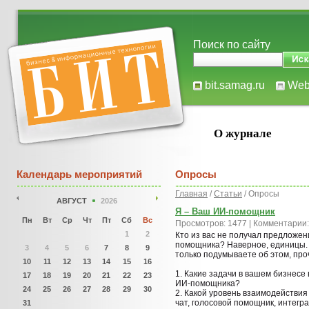
Поиск по сайту
bit.samag.ru
We
О журнале
Календарь мероприятий
Опросы
Главная
/
Статьи
/ Опросы
АВГУСТ
2026
Я – Ваш ИИ-помощник
Пн
Вт
Ср
Чт
Пт
Сб
Вс
Просмотров: 1477 | Комментарии:
1
2
Кто из вас не получал предложен
помощника? Наверное, единицы. Е
3
4
5
6
7
8
9
только подумываете об этом, про
10
11
12
13
14
15
16
1. Какие задачи в вашем бизнесе
17
18
19
20
21
22
23
ИИ-помощника?
24
25
26
27
28
29
30
2. Какой уровень взаимодействи
чат, голосовой помощник, интегр
31