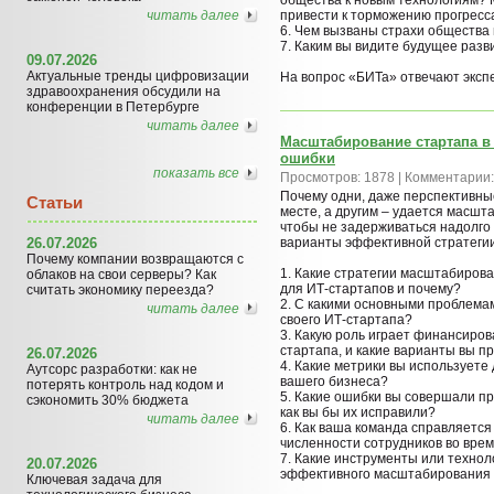
читать далее
привести к торможению прогресс
6. Чем вызваны страхи общества
7. Каким вы видите будущее разв
09.07.2026
Актуальные тренды цифровизации
На вопрос «БИТа» отвечают эксп
здравоохранения обсудили на
конференции в Петербурге
читать далее
Масштабирование стартапа в 
ошибки
показать все
Просмотров: 1878 | Комментарии:
Почему одни, даже перспективны
Статьи
месте, а другим – удается масшт
чтобы не задерживаться надолго
26.07.2026
варианты эффективной стратегии
Почему компании возвращаются с
1. Какие стратегии масштабиров
облаков на свои серверы? Как
для ИТ-стартапов и почему?
считать экономику переезда?
2. С какими основными проблема
читать далее
своего ИТ-стартапа?
3. Какую роль играет финансиро
стартапа, и какие варианты вы п
26.07.2026
4. Какие метрики вы использует
Аутсорс разработки: как не
вашего бизнеса?
потерять контроль над кодом и
5. Какие ошибки вы совершали пр
сэкономить 30% бюджета
как вы бы их исправили?
читать далее
6. Как ваша команда справляетс
численности сотрудников во вр
7. Какие инструменты или техно
20.07.2026
эффективного масштабирования 
Ключевая задача для