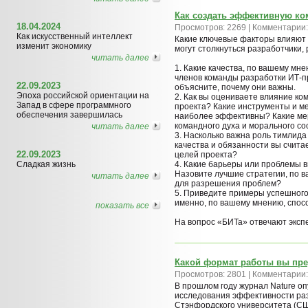
Как создать эффективную ко
18.04.2024
Просмотров: 2269 | Комментарии:
Как искусственный интеллект
Какие ключевые факторы влияют 
изменит экономику
могут столкнуться разработчики,
читать далее
1. Какие качества, по вашему мн
членов команды разработки ИТ-п
22.09.2023
объясните, почему они важны.
Эпоха российской ориентации на
2. Как вы оцениваете влияние ко
Запад в сфере программного
проекта? Какие инструменты и м
обеспечения завершилась
наиболее эффективны? Какие ме
командного духа и морального с
читать далее
3. Насколько важна роль тимлид
качества и обязанности вы счит
22.09.2023
целей проекта?
Сладкая жизнь
4. Какие барьеры или проблемы в
Назовите лучшие стратегии, по 
читать далее
для разрешения проблем?
5. Приведите примеры успешного
именно, по вашему мнению, спосо
показать все
На вопрос «БИТа» отвечают эксп
Какой формат работы вы пре
Просмотров: 2801 | Комментарии:
В прошлом году журнал Nature оп
исследования эффективности ра
Стэнфордского университета (США