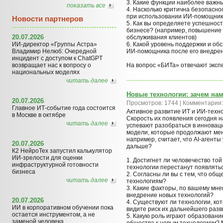
3. Какие функции наиболее важн
показать все
4. Насколько критична безопасно
при использовании ИИ-помощни
Новости партнеров
5. Как вы определяете успешнос
бизнесе? (например, повышение 
20.07.2026
обслуживания клиентов)
ИИ-директор «Группы Астра»
6. Какой уровень поддержки и об
Владимир Нелюб: Очередной
ИИ-помощника после его внедре
инцидент с доступом к ChatGPT
возвращает нас к вопросу о
На вопрос «БИТа» отвечают эксп
национальных моделях
читать далее
Новые технологии: зачем на
20.07.2026
Просмотров: 1744 | Комментарии:
Главное ИТ-событие года состоится
Активное развитие ИТ и ИИ-техно
в Москве в октябре
Скорость их появления сегодня н
читать далее
успевают разобраться в инноваци
модели, которые продолжают мен
например, считает, что AI-агент
20.07.2026
дальше?
К2 НейроТех запустил калькулятор
ИИ-зрелости для оценки
1. Достигнет ли человечество то
инфраструктурной готовности
технологии перестанут появлятьс
бизнеса
2. Согласны ли вы с тем, что об
читать далее
технологиям?
3. Какие факторы, по вашему мне
внедрение новых технологий?
20.07.2026
4. Существуют ли технологии, ко
ИИ в корпоративном обучении пока
видите риск их дальнейшего раз
остается инструментом, а не
5. Какую роль играют образован
заменой человека
общества к новым технологиям? 