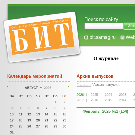
Поиск по сайту
bit.samag.ru
We
О журнале
Календарь мероприятий
Архив выпусков
Главная
/ Архив выпусков
АВГУСТ
2026
2026
|
2025
|
2024
|
2023
|
2
Пн
Вт
Ср
Чт
Пт
Сб
Вс
2017
|
2016
|
2015
|
2014
|
2
1
2
3
4
5
6
7
8
9
Февраль 2026 №1 (154)
10
11
12
13
14
15
16
17
18
19
20
21
22
23
24
25
26
27
28
29
30
31