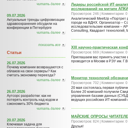
читать далее
Лидеры российской ИТ-анали
исследований на митапе АПК
Просмотров: 246 | Комментарии: 0
09.07.2026
Аналитический MeetUp «Портрет р
Актуальные тренды цифровизации
городе на ВДНХ. Организатор – С
здравоохранения обсудили на
исследовательские компании – АР
конференции в Петербурге
Consulting, Квадрант технологий,
читать далее
показать все
XIII научно-практическая ко
Статьи
Просмотров: 669 | Комментарии: 0
Приглашаем вас принять участие 
проводится в Москве в РЭУ им. Г.
26.07.2026
Почему компании возвращаются с
облаков на свои серверы? Как
считать экономику переезда?
Монитор технологий обозначи
читать далее
Просмотров: 702 | Комментарии: 0
20 мая состоялась первая публич
26.07.2026
Более 20 компаний получили Свиде
Аутсорс разработки: как не
управления базами данных (СУБД)
потерять контроль над кодом и
ведущих российских ИТ-компаний 
сэкономить 30% бюджета
читать далее
МАЙСКИЕ ОПРОСЫ ЧИТАТЕЛЕ
20.07.2026
Просмотров: 824 | Комментарии: 0
Ключевая задача для
Друзья!