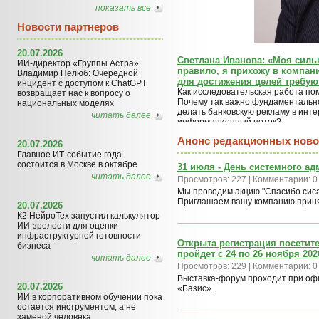
показать все
Новости партнеров
20.07.2026
Светлана Иванова: «Моя сильна
ИИ-директор «Группы Астра»
правило, я прихожу в компании
Владимир Нелюб: Очередной
для достижения целей требую
инцидент с доступом к ChatGPT
Как исследовательская работа пом
возвращает нас к вопросу о
Почему так важно фундаментально
национальных моделях
делать банковскую рекламу в инте
читать далее
информационный поток?
Анонс редакционных ново
20.07.2026
Главное ИТ-событие года
состоится в Москве в октябре
31 июля - День системного ад
читать далее
Просмотров: 227 | Комментарии: 0
Мы проводим акцию "Спасибо сиса
Приглашаем вашу компанию принят
20.07.2026
К2 НейроТех запустил калькулятор
ИИ-зрелости для оценки
инфраструктурной готовности
Открыта регистрация посетит
бизнеса
пройдет с 24 по 26 ноября 20
читать далее
Просмотров: 229 | Комментарии: 0
Выставка-форум проходит при оф
20.07.2026
«Базис».
ИИ в корпоративном обучении пока
остается инструментом, а не
заменой человека