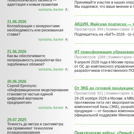
технологического бизнеса —
Принимайте участие в наших опро
адаптация к новым правилам
Мы надеемся, что ваше мнение и 
читать далее
21.06.2026
АКЦИЯ. Майская подписка — т
Коллаборации с конкурентами:
Просмотров: 894 | Комментарии: 0
необходимость или рискованная
ставка?
Подпишитесь на «БИТ»-2026 - со с
читать далее
21.06.2026
ИТ-трансформация образовани
Как вы обеспечиваете
Просмотров: 1088 | Комментарии: 
непрерывность разработки без
9 апреля 2026 года в Москве пр
зарубежных облаков?
от ОС до комплексного управлени
читать далее
разработчиков отечественного П
20.06.2026
Сергей Ергопуло:
От ЭКБ до готовой продукции:
«Информационное моделирование
Просмотров: 921 | Комментарии: 0
становится частью единой
цифровой вертикали
24-26 ноября 2026 в Москве, в М
предприятия»
протяжении пяти лет мероприяти
компонентной базы (ЭКБ), разраб
читать далее
продукции — от базовых компонен
официальной поддержке Минпромт
29.07.2025
Точность до метра и сантиметра:
как применяют технологии
позиционирования
Практические кейсы: «Умный 