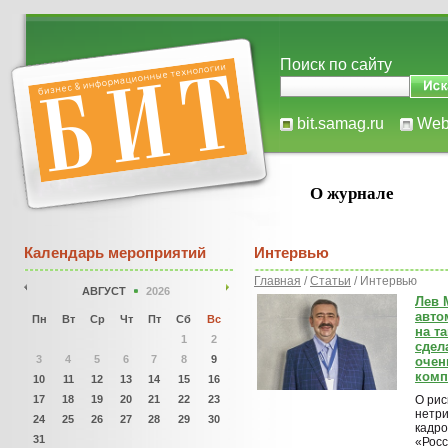
Поиск по сайту
bit.samag.ru
We
О журнале
Календарь мероприятий
Интервью
Главная
/
Статьи
/ Интервью
АВГУСТ
2026
Лев 
авто
Пн
Вт
Ср
Чт
Пт
Сб
Вс
на т
1
2
сдел
3
4
5
6
7
8
9
очен
комп
10
11
12
13
14
15
16
17
18
19
20
21
22
23
О рис
нетр
24
25
26
27
28
29
30
кадро
31
«Росс