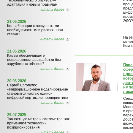
отече
технологического бизнеса —
проц
адаптация к новым правилам
предп
читать далее
цифр
пром
ЭДО?
21.06.2026
Коллаборации с конкурентами:
необходимость или рискованная
ставка?
На эт
читать далее
менед
Компа
21.06.2026
Как вы обеспечиваете
непрерывность разработки без
зарубежных облаков?
Паве
читать далее
сфер
прое
кото
20.06.2026
деят
Сергей Ергопуло:
импо
«Информационное моделирование
ника
становится частью единой
цифровой вертикали предприятия»
Сегод
читать далее
вошел
Многи
и орг
29.07.2025
перех
Точность до метра и сантиметра: как
добра
применяют технологии
возмо
позиционирования
воспо
читать далее