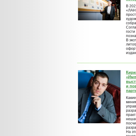
В 202
«ЛАН
прост
худож
собра
Согла
гости
позна
В экс
литог
офорт
издани
Кири
«Имп
выст
и по
парт
Какие
миним
управ
разр
практ
нешаб
посчи
разра
На эт