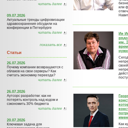
бизне
читать далее
или ф
отвеч
Нави
09.07.2026
Актуальные тренды цифровизации
здравоохранения обсудили на
конференции в Петербурге
читать далее
Ия И
рядо
им. 
показать все
врем
нужн
Статьи
Сегод
непре
26.07.2026
своей
Почему компании возвращаются с
непр
облаков на свои серверы? Как
дейст
считать экономику переезда?
посту
читать далее
26.07.2026
Аутсорс разработки: как не
Геор
потерять контроль над кодом и
конс
сэкономить 30% бюджета
кото
читать далее
конс
потр
имен
20.07.2026
Как и
Ключевая задача для