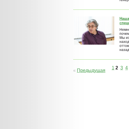
генер
Наша
спец
Немно
почем
Мы из
наход
отток
назад
1
2
3
4
«
Предыдущая