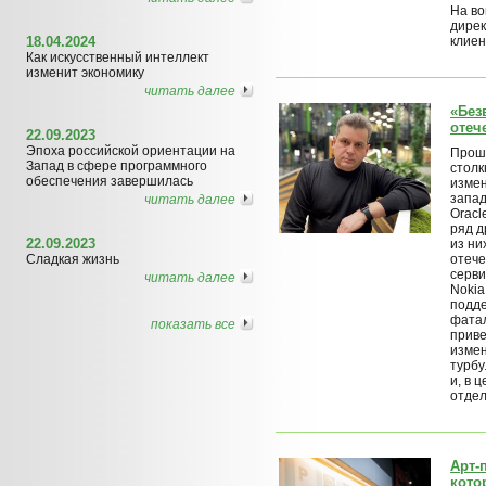
На во
дирек
18.04.2024
клиен
Как искусственный интеллект
изменит экономику
читать далее
«Без
отеч
22.09.2023
Эпоха российской ориентации на
Проше
Запад в сфере программного
столк
обеспечения завершилась
измен
запад
читать далее
Oracl
ряд д
22.09.2023
из ни
Сладкая жизнь
отече
серви
читать далее
Nokia
подде
фата
показать все
приве
измен
турбу
и, в 
отдел
Арт-
кото