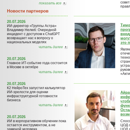
совет
показать все
прав
Новости партнеров
20.07.2026
Тимо
ИИ-директор «Группы Астра»
прог
Владимир Нелюб: Очередной
внед
инцидент с доступом к ChatGPT
возвращает нас к вопросу о
могу
национальных моделях
это 
читать далее
Являе
отече
техно
20.07.2026
стран
Главное ИТ-событие года состоится
устра
в Москве в октябре
руков
читать далее
«Акти
20.07.2026
К2 НейроТех запустил калькулятор
ИИ-зрелости для оценки
Айра
инфраструктурной готовности
инфр
бизнеса
чтоб
читать далее
функ
Оста
возм
20.07.2026
ИИ в корпоративном обучении пока
Спосо
остается инструментом, а не
ЦОД с
заменой человека
ЦОД д