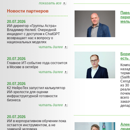
показать все
Новости партнеров
Паве
пере
мель
20.07.2026
ИИ-директор «Группы Астра»
Владимир Нелюб: Очередной
инцидент с доступом к ChatGPT
возвращает нас к вопросу о
национальных моделях
читать далее
Бори
есть
20.07.2026
Главное ИТ-событие года состоится
Компа
в Москве в октябре
назад
читать далее
терм
(Sail
Сего
20.07.2026
из 30
К2 НейроТех запустил калькулятор
реали
ИИ-зрелости для оценки
почем
инфраструктурной готовности
всего
бизнеса
заказ
читать далее
депа
20.07.2026
ИИ в корпоративном обучении пока
Алек
остается инструментом, а не
люде
заменой человека