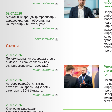
либо
читать далее
глав
Прор
09.07.2026
цифр
Актуальные тренды цифровизации
Mosco
здравоохранения обсудили на
подго
конференции в Петербурге
нацио
читать далее
межд
инфор
качес
показать все
вузов
хорош
Статьи
почем
прогр
26.07.2026
Почему компании возвращаются с
облаков на свои серверы? Как
считать экономику переезда?
Рома
читать далее
это 
цифр
26.07.2026
Росси
Аутсорс разработки: как не
что п
потерять контроль над кодом и
инфо
сэкономить 30% бюджета
прогр
Феде
читать далее
техни
всех 
20.07.2026
Ключевая задача для