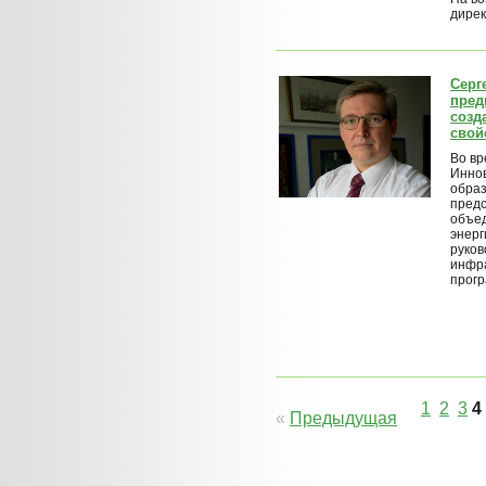
дирек
Серг
пред
созд
свой
Во в
Инно
обра
предс
объе
энерг
руков
инфра
прог
1
2
3
4
«
Предыдущая