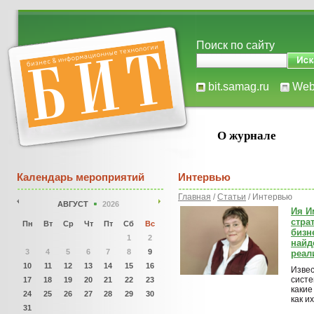
Поиск по сайту
bit.samag.ru
We
О журнале
Календарь мероприятий
Интервью
Главная
/
Статьи
/ Интервью
АВГУСТ
2026
Ия И
страт
Пн
Вт
Ср
Чт
Пт
Сб
Вс
бизн
1
2
найд
3
4
5
6
7
8
9
реал
10
11
12
13
14
15
16
Извес
систе
17
18
19
20
21
22
23
какие
24
25
26
27
28
29
30
как и
31