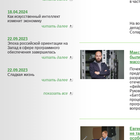
в час
18.04.2024
Как искусственный интеллект
изменит экономику
На во
читать далее
депар
Сола
22.09.2023
Эпоха российской ориентации на
Запад в сфере программного
обеспечения завершилась
Макс
были
читать далее
мас
Почем
22.09.2023
предп
Сладкая жизнь
разра
читать далее
отече
«фей
Руков
показать все
«Битб
проце
прогр
вопр
Евге
не т
особ