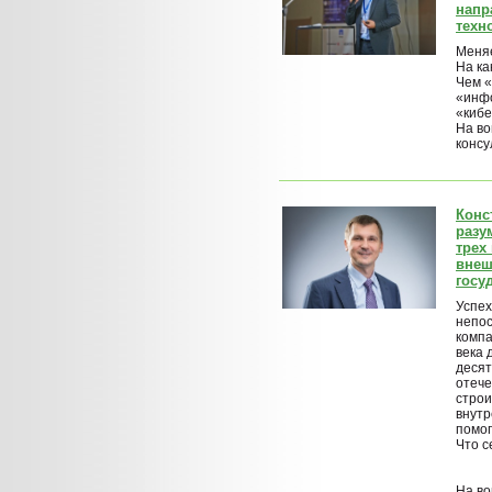
напр
техн
Меняе
На ка
Чем «
«инф
«киб
На во
консу
Конс
разу
трех
внеш
госу
Успех
непос
компа
века 
десят
отече
строи
внутр
помог
Что с
На во