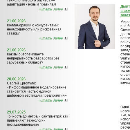
технологического бизнеса —
адаптация к новым правилам
Дмит
читать далее
шахм
зака
21.06.2026
Миров
Коллаборации с конкурентами:
или б
необходимость или рискованная
Gover
ставка?
доста
появи
читать далее
пона
по уп
21.06.2026
запад
Как вы обеспечиваете
отече
непрерывность разработки без
учиты
зарубежных облаков?
стран
импор
читать далее
тольк
огран
импор
20.06.2026
компа
Сергей Ергопуло:
«Информационное моделирование
становится частью единой
цифровой вертикали предприятия»
читать далее
Одна 
новог
29.07.2025
IGA, 
Точность до метра и сантиметра: как
испол
применяют технологии
упра
позиционирования
ресур
читать далее