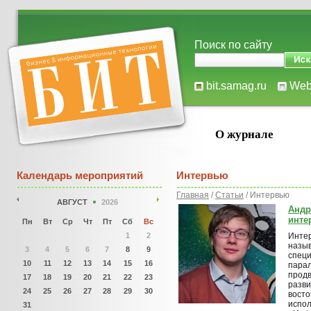
Поиск по сайту
bit.samag.ru
We
О журнале
Календарь мероприятий
Интервью
Главная
/
Статьи
/ Интервью
АВГУСТ
2026
Андр
инте
Пн
Вт
Ср
Чт
Пт
Сб
Вс
1
2
Интер
назыв
3
4
5
6
7
8
9
специ
10
11
12
13
14
15
16
парал
продв
17
18
19
20
21
22
23
разви
24
25
26
27
28
29
30
восто
испол
31