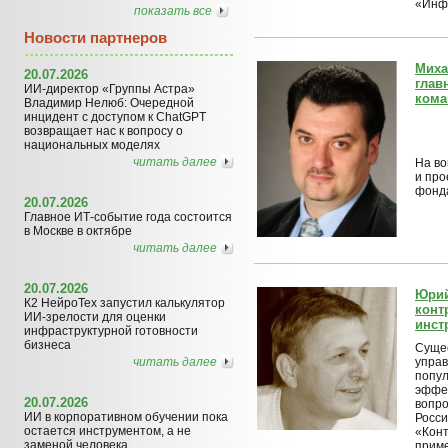
«Инфо
показать все
Новости партнеров
Миха
20.07.2026
глав
ИИ-директор «Группы Астра»
кома
Владимир Нелюб: Очередной
инцидент с доступом к ChatGPT
возвращает нас к вопросу о
национальных моделях
читать далее
На во
и про
фонд
20.07.2026
Главное ИТ-событие года состоится
в Москве в октябре
читать далее
20.07.2026
Юрий
К2 НейроТех запустил калькулятор
конт
ИИ-зрелости для оценки
инст
инфраструктурной готовности
бизнеса
Сущес
читать далее
управ
попул
эффек
20.07.2026
вопро
ИИ в корпоративном обучении пока
Росси
остается инструментом, а не
«Конт
заменой человека
приме