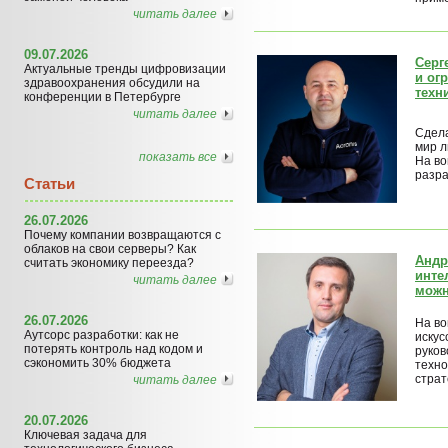
читать далее
09.07.2026
Серг
Актуальные тренды цифровизации
и ог
здравоохранения обсудили на
техн
конференции в Петербурге
читать далее
Сдела
мир л
показать все
На во
разра
Статьи
26.07.2026
Почему компании возвращаются с
облаков на свои серверы? Как
Андр
считать экономику переезда?
инте
читать далее
можн
26.07.2026
На во
Аутсорс разработки: как не
искус
потерять контроль над кодом и
руко
сэкономить 30% бюджета
техно
страт
читать далее
20.07.2026
Ключевая задача для