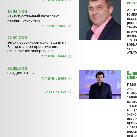
сост
Агрос
18.04.2024
компа
Как искусственный интеллект
после
изменит экономику
рано 
читать далее
техно
плане
очень
22.09.2023
техно
Эпоха российской ориентации на
время
Запад в сфере программного
утвер
обеспечения завершилась
«ТМТ»
читать далее
22.09.2023
Каре
Сладкая жизнь
глав
читать далее
Идея
эконо
показать все
комму
задач
на эк
тенде
конце
эконо
онлай
преим
с раз
персп
цифро