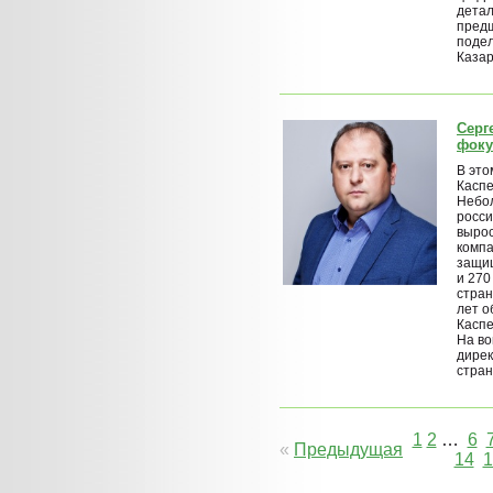
детал
пред
подел
Казар
Серг
фоку
В это
Каспе
Небол
росси
вырос
компа
защи
и 270
стран
лет 
Каспе
На в
дирек
стран
1
2
…
6
«
Предыдущая
14
1