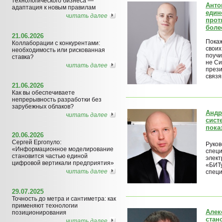
технологического бизнеса —
Анто
адаптация к новым правилам
един
читать далее
прот
боле
21.06.2026
Покаж
Коллаборации с конкурентами:
своих
необходимость или рискованная
поучи
ставка?
не Си
читать далее
прези
связя
21.06.2026
Как вы обеспечиваете
непрерывность разработки без
зарубежных облаков?
Андр
читать далее
сист
пока
20.06.2026
Сергей Ергопуло:
Руков
«Информационное моделирование
спец
становится частью единой
элект
цифровой вертикали предприятия»
«БИТу
читать далее
спец
29.07.2025
Точность до метра и сантиметра: как
применяют технологии
Алек
позиционирования
стан
читать далее