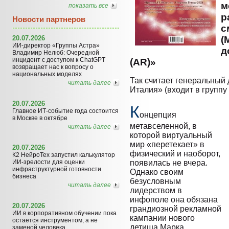
м
показать все
р
Новости партнеров
с
20.07.2026
(
ИИ-директор «Группы Астра»
д
Владимир Нелюб: Очередной
инцидент с доступом к ChatGPT
(AR)»
возвращает нас к вопросу о
национальных моделях
Так считает генеральны
читать далее
Италия» (входит в групп
20.07.2026
К
Главное ИТ-событие года состоится
онцепция
в Москве в октябре
метавселенной, в
читать далее
которой виртуальный
мир «перетекает» в
20.07.2026
физический и наоборот,
К2 НейроТех запустил калькулятор
ИИ-зрелости для оценки
появилась не вчера.
инфраструктурной готовности
Однако своим
бизнеса
безусловным
читать далее
лидерством в
инфополе она обязана
20.07.2026
грандиозной рекламной
ИИ в корпоративном обучении пока
кампании нового
остается инструментом, а не
детища Марка
заменой человека