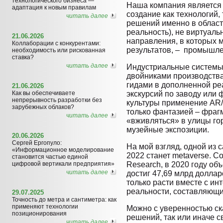
технологического бизнеса —
Наша компания является 
адаптация к новым правилам
создание как технологий,
читать далее
решений именно в облас
реальность), не виртуал
21.06.2026
направления, в которых 
Коллаборации с конкурентами:
результатов, – промышлен
необходимость или рискованная
ставка?
читать далее
Индустриальные систем
двойниками производства
гидами в дополненной ре
21.06.2026
Как вы обеспечиваете
экскурсий по заводу или 
непрерывность разработки без
культуры применение AR
зарубежных облаков?
только фантазией – фраг
читать далее
«вживляться» в улицы го
музейные экспозиции.
20.06.2026
Сергей Ергопуло:
На мой взгляд, одной из 
«Информационное моделирование
2022 станет metaverse. 
становится частью единой
цифровой вертикали предприятия»
Research, в 2020 году об
читать далее
достиг 47,69 млрд доллар
только расти вместе с и
реальности, составляющ
29.07.2025
Точность до метра и сантиметра: как
применяют технологии
Можно с уверенностью ска
позиционирования
решений, так или иначе 
читать далее