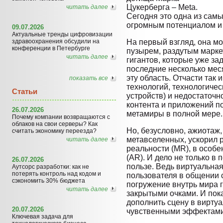
Цукерберга – Meta.
читать далее
Сегодня это одна из самы
огромным потенциалом и
09.07.2026
Актуальные тренды цифровизации
здравоохранения обсудили на
На первый взгляд, она м
конференции в Петербурге
пузырем, раздутым марке
читать далее
гигантов, которые уже за
последние несколько ме
эту область. Отчасти так 
показать все
технологий, технологичес
Статьи
устройств) и недостаточн
контента и приложений п
26.07.2026
метамиры в полной мере.
Почему компании возвращаются с
облаков на свои серверы? Как
Но, безусловно, ажиотаж
считать экономику переезда?
метавселенных, ускорил 
читать далее
реальности (MR), в особ
(AR). И дело не только в 
26.07.2026
пользе. Ведь виртуальная
Аутсорс разработки: как не
потерять контроль над кодом и
пользователя в общении 
сэкономить 30% бюджета
погружение внутрь мира 
читать далее
закрытыми очками. И пок
дополнить сцену в вирту
20.07.2026
чувственными эффектами
Ключевая задача для