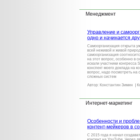
Менеджмент
Управление и самоорг
одно и начинается дру
Самоорганизация открыта уже
всей неживой и живой природе
самоорганизация соотносится
на этот вопрос, особенно в
искали участники конгресса S
конспект моего доклада на ко
вопрос, надо посмотреть на 
сложных систем
Автор: Константин Зимин
| К
Интернет-маркетинг
Особенности и пробле
контент-мейкеров в с
C 2015 года я начал создава
контент на YouTube. Через д