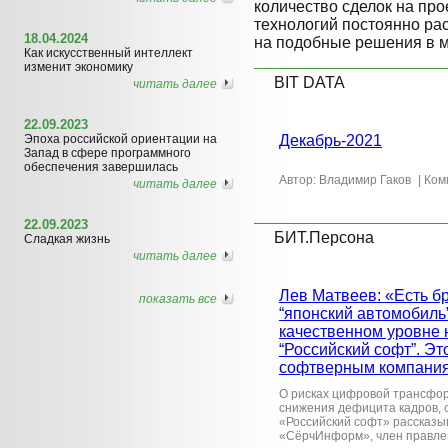
количество сделок на пр
технологий постоянно рас
18.04.2024
на подобные решения в м
Как искусственный интеллект
изменит экономику
BIT DATA
читать далее
22.09.2023
Эпоха российской ориентации на
Декабрь-2021
Запад в сфере программного
обеспечения завершилась
Автор: Владимир Гаков
| Ком
читать далее
22.09.2023
БИТ.Персона
Сладкая жизнь
читать далее
Лев Матвеев: «Есть б
показать все
“японский автомобиль”
качественном уровне 
“Российский софт”. Э
софтверным компани
О рисках цифровой трансфор
снижения дефицита кадров, 
«Российский софт» рассказы
«СёрчИнформ», член правл