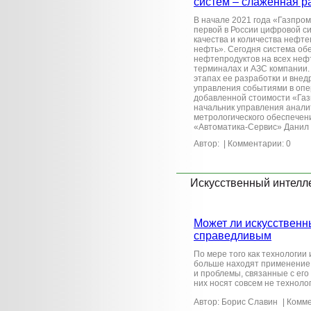
систем – слаженная р
В начале 2021 года «Газпр
первой в России цифровой с
качества и количества нефт
нефть». Сегодня система об
нефтепродуктов на всех не
терминалах и АЗС компании.
этапах ее разработки и вне
управления событиями в опе
добавленной стоимости «Газ
начальник управления анали
метрологического обеспече
«Автоматика-Сервис» Данил
Автор:
| Комментарии: 0
Искусственный интелл
Может ли искусственн
справедливым
По мере того как технологии 
больше находят применение 
и проблемы, связанные с его
них носят совсем не техноло
Автор: Борис Славин
| Комме