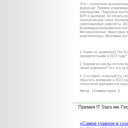
Это – солнечная геоинженер
водороде. Прямое улавливан
земледелие. Парусные конте
ВИЧ и малярии. 3D-печать к
электрические такси. Космич
сверхзвуковые самолеты. 3D-
Индивидуализированное пит
Метавселенные. Квантовые 
инфлюенсеры. Мозговые инт
1. Какие из названных The E
приоритетными в 2022 году?
2. Какими из них вы хотели 
своей компании? Что это за 
3. Составьте, пожалуйста, св
обратить внимание в 2022 год
технология вам кажется перс
Автор:
| Комментарии: 0
Премия IT Stars им. Ге
«Самое главное в со