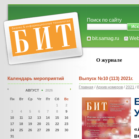
Поиск по сайту
bit.samag.ru
We
О журнале
Календарь мероприятий
Выпуск №10 (113) 2021г.
Главная
/
Архив номеров
/
2021
/ 
АВГУСТ
2026
Пн
Вт
Ср
Чт
Пт
Сб
Вс
1
2
3
4
5
6
7
8
9
10
11
12
13
14
15
16
17
18
19
20
21
22
23
«
24
25
26
27
28
29
30
в
31