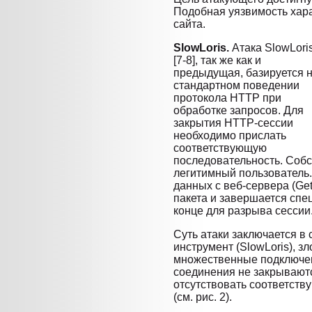
Подобная уязвимость хара
сайта.
SlowLoris.
Атака SlowLori
[7-8], так же как и
предыдущая, базируется 
стандартном поведении
протокола HTTP при
обработке запросов. Для
закрытия HTTP-сессии
необходимо прислать
соответствующую
последовательность. Собст
легитимный пользователь
данных с веб-сервера (Get
пакета и завершается спе
конце для разрыва сессии
Суть атаки заключается в
инструмент (SlowLoris), 
множественные подключени
соединения не закрываютс
отсутствовать соответст
(см. рис. 2).