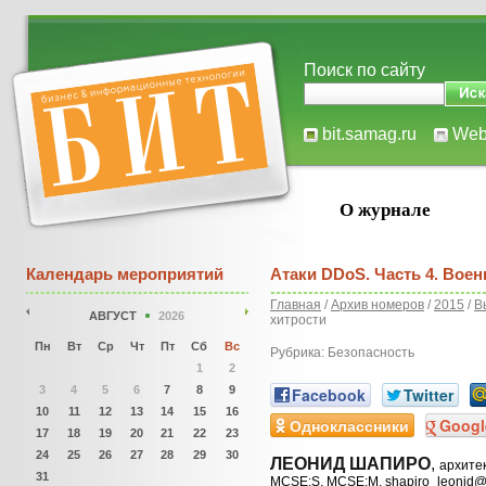
Поиск по сайту
bit.samag.ru
We
О журнале
Календарь мероприятий
Атаки DDoS. Часть 4. Вое
Главная
/
Архив номеров
/
2015
/
В
АВГУСТ
2026
хитрости
Пн
Вт
Ср
Чт
Пт
Сб
Вс
Рубрика: Безопасность
1
2
3
4
5
6
7
8
9
Facebook
Twitter
10
11
12
13
14
15
16
Одноклассники
Googl
17
18
19
20
21
22
23
24
25
26
27
28
29
30
ЛЕОНИД ШАПИРО
,
архите
31
MCSE:S, MCSE:M, shapiro_leonid