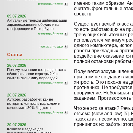
именно таким образом. Ан
читать далее
считать фронтальные атак
средств.
09.07.2026
Актуальные тренды цифровизации
Существует целый класс а
здравоохранения обсудили на
конференции в Петербурге
то есть работающих на при
читать далее
требующих избыточных ре
используется минимум рес
одного компьютера, испо
показать все
работы прикладных проток
Статьи
воздействие оказывается 
полной остановки работы 
26.07.2026
Почему компании возвращаются с
Получается злоумышленник
облаков на свои серверы? Как
при этом не создавая ли
считать экономику переезда?
хитрость. Это похоже на 
читать далее
противника. Не требуются
вооружение. Небольшая г
26.07.2026
заданием. Противостоять 
Аутсорс разработки: как не
потерять контроль над кодом и
сэкономить 30% бюджета
Что же это за атаки? Речь
читать далее
объема (slow and low) [5]
таких атак, несомненно, 
принципов их работы этого
20.07.2026
Ключевая задача для