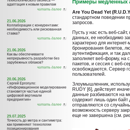
технологического бизнеса —
Примеры медленных а
адаптация к новым правилам
читать далее
Are You Dead Yet (R.U.D.Y.
стандартном поведении п
21.06.2026
запросов.
Коллаборации с конкурентами:
необходимость или рискованная
Пусть у нас есть веб-сайт
ставка?
данных, ее необходимо за
читать далее
характерно для интернет-м
бронирования билетов, лю
21.06.2026
аутентификация, и так да
Как вы обеспечиваете
заполняет веб-форму, на с
непрерывность разработки без
зарубежных облаков?
пакетов, и сессия с веб-с
читать далее
освобождаются. Сервер го
пользователей.
20.06.2026
Сергей Ергопуло:
Злоумышленник, использ
«Информационное моделирование
RUDY [6], действует инач
становится частью единой
данные разбиваются на мн
цифровой вертикали
содержит лишь один байт 
предприятия»
читать далее
отправляются со случайны
возможность серверу закр
еще не завершена (см. рис.
29.07.2025
Точность до метра и сантиметра:
как применяют технологии
позиционирования