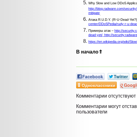
Why Slow and Low DDoS Applicatio
http://blog.radware.com/security
mitigate
.
Атака R.U.D.Y. (R-U-Dead-Yet?
center/DDoSPedia/rudy-r-u-dead
Примеры атак –
http://securit
dead-yet/, http://security.radwa
https://en.wikipedia.org/wiki/Slo
В начало⇑
Facebook
Twitter
Одноклассники
Googl
Комментарии отсутствуют
Комментарии могут отстав
пользователи