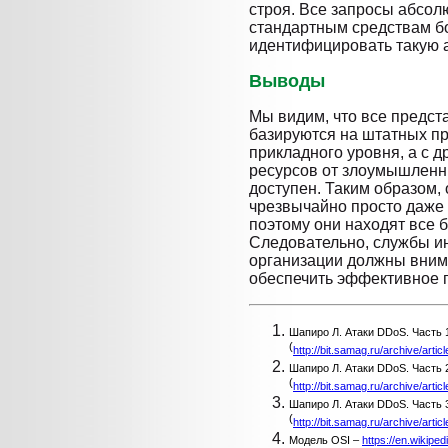
строя. Все запросы абсол
стандартным средствам б
идентифицировать такую а
Выводы
Мы видим, что все предст
базируются на штатных п
прикладного уровня, а с д
ресурсов от злоумышленни
доступен. Таким образом,
чрезвычайно просто даже
поэтому они находят все 
Следовательно, службы и
организации должны внима
обеспечить эффективное 
Шапиро Л. Атаки DDoS. Часть 1.
(
http://bit.samag.ru/archive/artic
Шапиро Л. Атаки DDoS. Часть 2.
(
http://bit.samag.ru/archive/artic
Шапиро Л. Атаки DDoS. Часть 3.
(
http://bit.samag.ru/archive/artic
Модель OSI –
https://en.wikipe