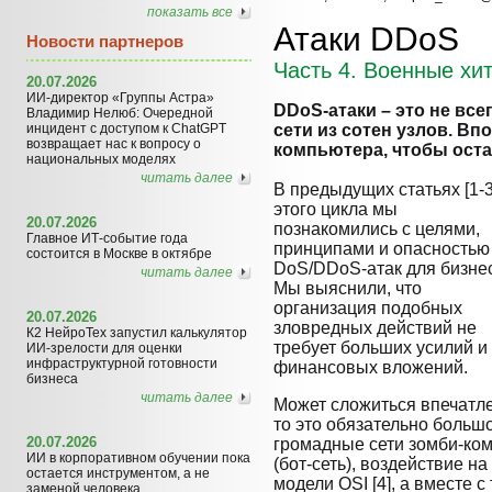
показать все
Атаки DDoS
Новости партнеров
Часть 4. Военные хи
20.07.2026
ИИ-директор «Группы Астра»
DDoS-атаки – это не все
Владимир Нелюб: Очередной
инцидент с доступом к ChatGPT
сети из сотен узлов. Вп
возвращает нас к вопросу о
компьютера, чтобы ост
национальных моделях
читать далее
В предыдущих статьях [1-3
этого цикла мы
20.07.2026
познакомились с целями,
Главное ИТ-событие года
принципами и опасностью
состоится в Москве в октябре
DoS/DDoS-атак для бизне
читать далее
Мы выяснили, что
организация подобных
20.07.2026
зловредных действий не
К2 НейроТех запустил калькулятор
требует больших усилий и
ИИ-зрелости для оценки
инфраструктурной готовности
финансовых вложений.
бизнеса
читать далее
Может сложиться впечатле
то это обязательно больш
20.07.2026
громадные сети зомби-ком
ИИ в корпоративном обучении пока
(бот-сеть), воздействие н
остается инструментом, а не
модели OSI [4], а вместе с
заменой человека