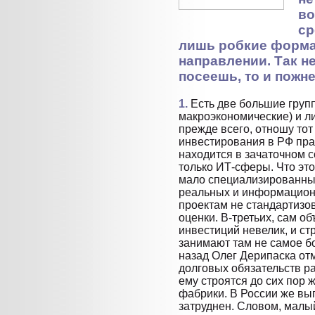
во
ср
лишь робкие форма
направлении. Так н
посеешь, то и пожн
1.
Есть две большие гру
макроэкономические) и л
прежде всего, отношу тот
инвестирования в РФ прак
находится в зачаточном с
только ИТ-сферы. Что это
мало специализированны
реальных и информационн
проектам не стандартизо
оценки. В-третьих, сам о
инвестиций невелик, и ст
занимают там не самое б
назад Олег Дерипаска отм
долговых обязательств ра
ему строятся до сих пор 
фабрики. В России же вы
затруднен. Словом, малы