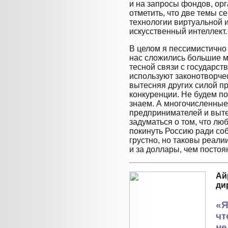
и на запросы фондов, ор
отметить, что две темы с
технологии виртуальной 
искусственный интеллект.
В целом я пессимистично 
нас сложились большие м
тесной связи с государст
используют законотворчес
вытесняя других силой п
конкуренции. Не будем по
знаем. А многочисленные
предпринимателей и выте
задуматься о том, что лю
покинуть Россию ради со
грустно, но таковы реали
и за доллары, чем постоя
Ай
ди
«Я
чт
не