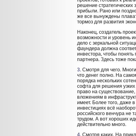
решение стратегических 
прибыли. Рано или поздно
же все вынуждены плавать
тормоз для развития экон
Наконец, создатель проек
возможности и уровень и
дело с зеркальной ситуац
фаундера должна соотве
инвестора, чтобы понять
партнера. Здесь тоже пок
3.
Смотря для чего. Мног
что денег полно. На само
порядка нескольких соте
софта для решения узких 
право на существование,
вложениям в инфраструк
имеет. Более того, даже
инвестициях всё наоборо
российского венчура не т
трудом. А вот хороших и
действительно много.
4.
Смотря каких. На прик