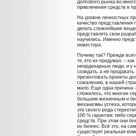
долгового рынка во-много
привлечения средств в п
На уровне личностных пр
качество представления 
делать сложнейшие вещи,
представлять свои разраб
научились. Именно предс
инвестора.
Почему так? Прежде всег
те, кто их придумал, – к
неординарные люди, и у 
созидать, а не продавать
презентовать проекты до
сожалению, в нашей стра
мало. Еще одна причина –
сложилось, что многие с
большим жизненным и биз
механизмы успеха, котор
это своего рода стереоти
100 % гарантии: либо сер
средств. При этом они боя
их бизнес. Всё это, на сам
существует реальная ком