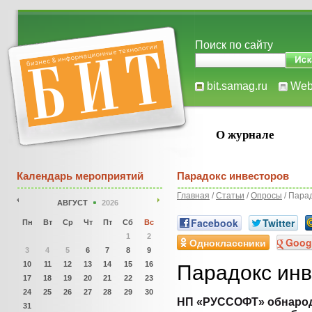
Поиск по сайту
bit.samag.ru
We
О журнале
Календарь мероприятий
Парадокс инвесторов
Главная
/
Статьи
/
Опросы
/ Пара
АВГУСТ
2026
Facebook
Twitter
Пн
Вт
Ср
Чт
Пт
Сб
Вс
1
2
Одноклассники
Goog
3
4
5
6
7
8
9
10
11
12
13
14
15
16
Парадокс инв
17
18
19
20
21
22
23
24
25
26
27
28
29
30
НП «РУССОФТ» обнарод
31