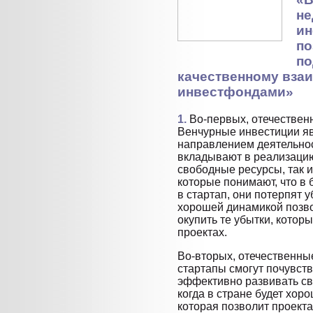
не
ин
по
по
качественному вза
инвестфондами»
1.
Во-первых, отечествен
Венчурные инвестиции я
направлением деятельнос
вкладывают в реализацию
свободные ресурсы, так 
которые понимают, что в
в стартап, они потерпят у
хорошей динамикой позв
окупить те убытки, котор
проектах.
Во-вторых, отечественны
стартапы смогут почувств
эффективно развивать сво
когда в стране будет хор
которая позволит проект