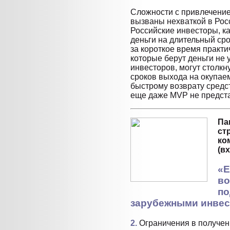
Сложности с привлечение
вызваны нехваткой в Рос
Российские инвесторы, ка
деньги на длительный сро
за короткое время практи
которые берут деньги не 
инвесторов, могут столкн
сроков выхода на окупае
быстрому возврату средст
еще даже MVP не предст
Па
ст
ко
(в
«Е
во
по
зарубежными инве
2.
Ограничения в получе