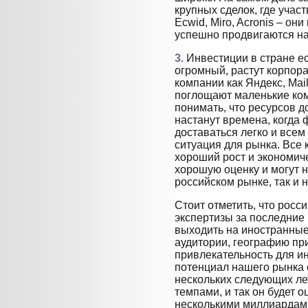
крупных сделок, где учас
Ecwid, Miro, Acronis – о
успешно продвигаются на
3.
Инвестиции в стране ес
огромный, растут корпор
компании как Яндекс, Mai
поглощают маленькие ком
понимать, что ресурсов до
настанут времена, когда
доставаться легко и все
ситуация для рынка. Все
хороший рост и экономич
хорошую оценку и могут н
российском рынке, так и 
Стоит отметить, что рос
экспертизы за последние
выходить на иностранные
аудитории, географию при
привлекательность для ин
потенциал нашего рынка 
нескольких следующих ле
темпами, и так он будет о
несколькими миллиардами