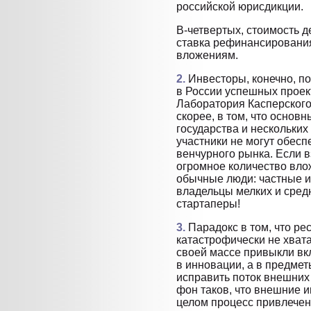
российской юрисдикции.
В-четвертых, стоимость 
ставка рефинансирования
вложениям.
2.
Инвесторы, конечно, по
в России успешных проект
Лаборатория Касперского
скорее, в том, что основн
государства и нескольких
участники не могут обесп
венчурного рынка. Если 
огромное количество вло
обычные люди: частные и
владельцы мелких и сред
стартаперы!
3.
Парадокс в том, что ре
катастрофически не хват
своей массе привыкли вк
в инновации, а в предме
исправить поток внешни
фон таков, что внешние 
целом процесс привлечен