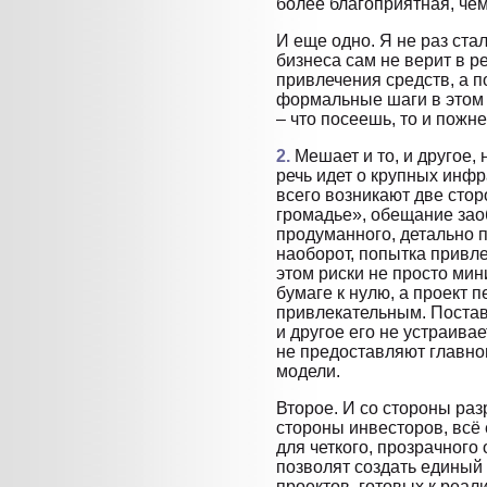
более благоприятная, че
И еще одно. Я не раз стал
бизнеса сам не верит в 
привлечения средств, а п
формальные шаги в этом 
– что посеешь, то и пожн
2.
Мешает и то, и другое, 
речь идет о крупных инфр
всего возникают две сто
громадье», обещание зао
продуманного, детально п
наоборот, попытка привле
этом риски не просто мин
бумаге к нулю, а проект 
привлекательным. Постави
и другое его не устраивае
не предоставляют главног
модели.
Второе. И со стороны раз
стороны инвесторов, всё
для четкого, прозрачного
позволят создать единый
проектов, готовых к реал