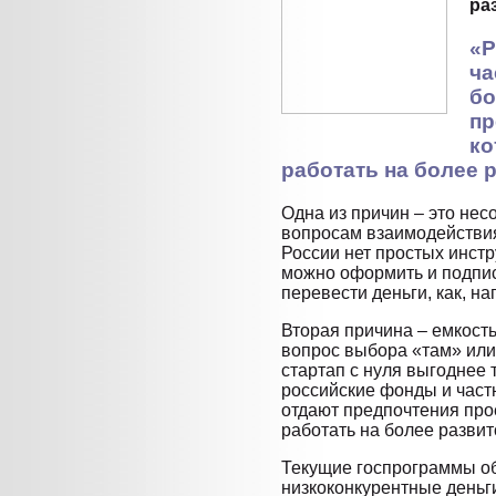
ра
«Р
ча
бо
пр
ко
работать на более 
Одна из причин – это не
вопросам взаимодействия
России нет простых инст
можно оформить и подписа
перевести деньги, как, на
Вторая причина – емкость
вопрос выбора «там» или
стартап с нуля выгоднее 
российские фонды и част
отдают предпочтения про
работать на более развит
Текущие госпрограммы о
низкоконкурентные деньг