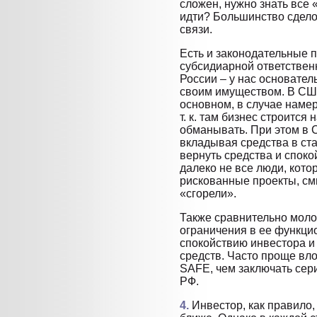
сложен, нужно знать все 
идти? Большинство сдело
связи.
Есть и законодательные 
субсидиарной ответственн
России – у нас основател
своим имуществом. В США
основном, в случае наме
т. к. там бизнес строится
обманывать. При этом в 
вкладывая средства в ста
вернуть средства и споко
далеко не все люди, кото
рискованные проекты, сми
«сгорели».
Также сравнительно моло
ограничения в ее функци
спокойствию инвестора и 
средств. Часто проще вло
SAFE, чем заключать сер
РФ.
4.
Инвестор, как правило,