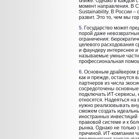
ближе. Однако в каждой 
момент направления. В С
Sustainability. В России 
развит. Это то, чем мы го
5.
Государство может пред
порой даже невозвратные
ограничения: бюрократиче
целевого расходования с
и фаундеру интереснее и 
называемые умные частны
профессиональная помощь
6.
Основным драйвером ра
как и прежде, останутся 
партнеров из числа экоси
сосредоточены основные 
подключать ИТ-сервисы, 
относятся. Надеяться на 
нужно реализовывать вну
сможем создать идеальн
иностранных инвестиций 
правовой системе и к бо
рынка. Однако не только
причиной. ИТ-компании ч
предпочитают захватыват