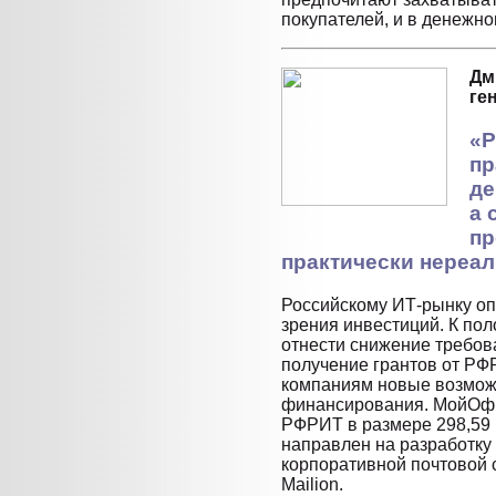
покупателей, и в денежн
Дм
ге
«Р
пр
де
а 
пр
практически нереа
Российскому ИТ-рынку опр
зрения инвестиций. К по
отнести снижение требов
получение грантов от РФ
компаниям новые возмож
финансирования. МойОфи
РФРИТ в размере 298,59 
направлен на разработку
корпоративной почтовой 
Mailion.