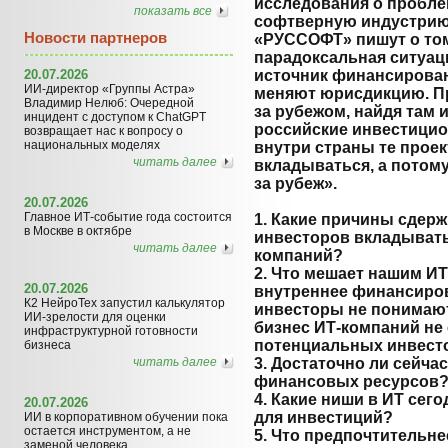
исследования о пробле
показать все
софтверную индустрию.
Новости партнеров
«РУССОФТ» пишут о том
парадоксальная ситуаци
20.07.2026
источник финансирован
ИИ-директор «Группы Астра»
меняют юрисдикцию. П
Владимир Нелюб: Очередной
за рубежом, найдя там 
инцидент с доступом к ChatGPT
российские инвестици
возвращает нас к вопросу о
национальных моделях
внутри страны те прое
читать далее
вкладываться, а потом
за рубеж».
20.07.2026
Главное ИТ-событие года состоится
1. Какие причины сдер
в Москве в октябре
инвесторов вкладывать
читать далее
компаний?
2. Что мешает нашим И
20.07.2026
внутреннее финансиров
К2 НейроТех запустил калькулятор
инвесторы не понимают
ИИ-зрелости для оценки
бизнес ИТ-компаний не
инфраструктурной готовности
потенциальных инвест
бизнеса
читать далее
3. Достаточно ли сейча
финансовых ресурсов
4. Какие ниши в ИТ сег
20.07.2026
для инвестиций?
ИИ в корпоративном обучении пока
остается инструментом, а не
5. Что предпочтительне
заменой человека