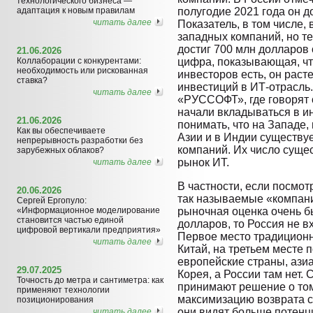
технологического бизнеса —
адаптация к новым правилам
полугодие 2021 года он д
читать далее
Показатель, в том числе,
западных компаний, но т
достиг 700 млн долларов
21.06.2026
Коллаборации с конкурентами:
цифра, показывающая, чт
необходимость или рискованная
инвесторов есть, он расте
ставка?
инвестиций в ИТ-отрасль.
читать далее
«РУССОФТ», где говорят о
начали вкладываться в и
21.06.2026
понимать, что на Западе,
Как вы обеспечиваете
Азии и в Индии существу
непрерывность разработки без
компаний. Их число суще
зарубежных облаков?
рынок ИТ.
читать далее
В частности, если посмотр
20.06.2026
так называемые «компании
Сергей Ергопуло:
«Информационное моделирование
рыночная оценка очень б
становится частью единой
долларов, то Россия не вх
цифровой вертикали предприятия»
Первое место традиционн
читать далее
Китай, на третьем месте 
европейские страны, ази
29.07.2025
Корея, а России там нет. 
Точность до метра и сантиметра: как
принимают решение о том,
применяют технологии
максимизацию возврата с
позиционирования
они видят больше потенц
читать далее