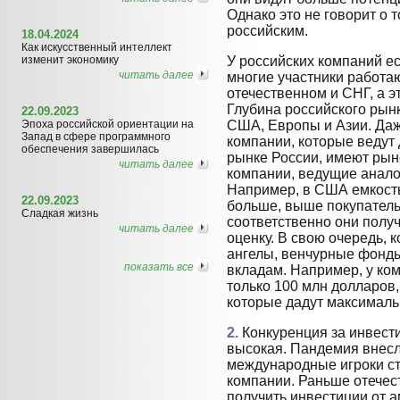
Однако это не говорит о т
российским.
18.04.2024
Как искусственный интеллект
изменит экономику
У российских компаний ес
читать далее
многие участники работа
отечественном и СНГ, а э
Глубина российского рын
22.09.2023
Эпоха российской ориентации на
США, Европы и Азии. Да
Запад в сфере программного
компании, которые ведут
обеспечения завершилась
рынке России, имеют рын
читать далее
компании, ведущие анало
Например, в США емкость
22.09.2023
больше, выше покупатель
Сладкая жизнь
соответственно они полу
читать далее
оценку. В свою очередь, 
ангелы, венчурные фонды
показать все
вкладам. Например, у ко
только 100 млн долларов
которые дадут максималь
2.
Конкуренция за инвест
высокая. Пандемия внесл
международные игроки ст
компании. Раньше отечес
получить инвестиции от 