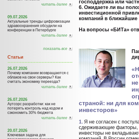
господдержка или част
читать далее
6. Ожидаете ли вы пол
инвестиционной привле
09.07.2026
компаний в ближайшие 
Актуальные тренды цифровизации
здравоохранения обсудили на
На вопросы «БИТа» от
конференции в Петербурге
читать далее
показать все
Па
Статьи
ди
«Н
26.07.2026
Почему компании возвращаются с
от
облаков на свои серверы? Как
считать экономику переезда?
не
читать далее
ин
ог
26.07.2026
страной: ни для ком
Аутсорс разработки: как не
потерять контроль над кодом и
инвесторов»
сэкономить 30% бюджета
читать далее
1.
Я не согласен с постула
сдерживающие факторы, 
20.07.2026
инвесторы не вкладывают
Ключевая задача для
компаний. В России отмеч