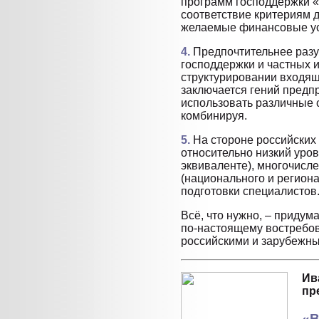
программ господдержки 
соответствие критериям 
желаемые финансовые у
4.
Предпочтительнее разу
господдержки и частных 
структурировании входя
заключается гений предп
использовать различные 
комбинируя.
5.
На стороне российских 
относительно низкий уро
эквиваленте), многочисл
(национального и региона
подготовки специалистов
Всё, что нужно, – придума
по-настоящему востребов
российскими и зарубежн
Ив
пр
«В