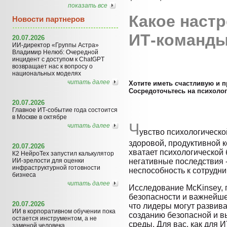
показать все
Какое наст
Новости партнеров
ИТ-команд
20.07.2026
ИИ-директор «Группы Астра»
Владимир Нелюб: Очередной
инцидент с доступом к ChatGPT
возвращает нас к вопросу о
национальных моделях
читать далее
Хотите иметь счастливую и 
Сосредоточьтесь на психоло
20.07.2026
Главное ИТ-событие года состоится
в Москве в октябре
Ч
читать далее
увство психологическо
здоровой, продуктивной к
20.07.2026
хватает психологической 
К2 НейроТех запустил калькулятор
ИИ-зрелости для оценки
негативные последствия 
инфраструктурной готовности
неспособность к сотрудни
бизнеса
читать далее
Исследование McKinsey,
безопасности и важнейше
20.07.2026
что лидеры могут развив
ИИ в корпоративном обучении пока
созданию безопасной и в
остается инструментом, а не
среды. Для вас, как для 
заменой человека