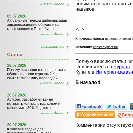
понимать и расставлять 
читать далее
навыков.
09.07.2026
Актуальные тренды цифровизации
здравоохранения обсудили на
конференции в Петербурге
<...>
читать далее
Ключевые слова:
психологическая б
показать все
Источник:
https://expinet.ru/
Статьи
Полную версию статьи чи
26.07.2026
Подпишитесь на
журнал
Почему компании возвращаются с
Купите в
Интернет-магаз
облаков на свои серверы? Как
считать экономику переезда?
В начало⇑
читать далее
26.07.2026
Аутсорс разработки: как не
потерять контроль над кодом и
Facebook
Twitter
сэкономить 30% бюджета
читать далее
Одноклассники
Goog
20.07.2026
Комментарии отсутствую
Ключевая задача для