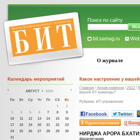
Поиск по сайту
bit.samag.ru
We
О журнале
Календарь мероприятий
Какое настроение у ваше
Главная
/
Архив номеров
/
2022
/
АВГУСТ
2026
вашей ИТ-команды?
Пн
Вт
Ср
Чт
Пт
Сб
Вс
Рубрика: ИТ-управление
1
2
3
4
5
6
7
8
9
Facebook
Twitter
10
11
12
13
14
15
16
Одноклассники
Goog
17
18
19
20
21
22
23
24
25
26
27
28
29
30
НИРДЖА АРОРА БХАТИ
31
фасилитации