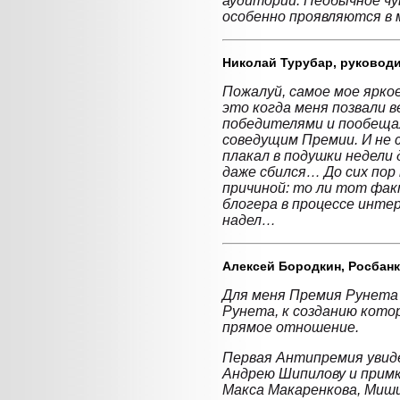
аудитории. Необычное ч
особенно проявляются в 
Николай Турубар,
руководи
Пожалуй, самое мое ярко
это когда меня позвали 
победителями и пообеща
соведущим Премии. И не с
плакал в подушки недели 
даже сбился… До сих пор
причиной: то ли тот фак
блогера в процессе интер
надел…
Алексей Бородкин,
Росбанк
Для меня Премия Рунета
Рунета, к созданию кото
прямое отношение.
Первая Антипремия увиде
Андрею Шипилову и прим
Макса Макаренкова, Миши