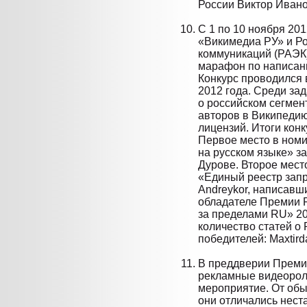
России Виктор Ивано
С 1 по 10 ноября 20
«Викимедиа РУ» и Р
коммуникаций (РАЭК)
марафон по написани
Конкурс проводился 
2012 года. Среди за
о российском сегмен
авторов в Википедию
лицензий. Итоги кон
Первое место в номи
на русском языке» з
Дурове. Второе мест
«Единый реестр запр
Andreykor, написавши
обладателе Премии 
за пределами RU» 2
количество статей о
победителей: Maxtird
В преддверии Премии
рекламные видеорол
мероприятие. От об
они отличались нес