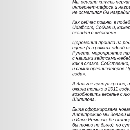
Мы решили кинуть перча
интернет-пафоса и награ
не осмелился бы награди
Как сейчас помню, в побе
Udaff.com, Собчак и, каж
скандал с «Нокией».
Церемония прошла на ред
сцене (и в рамках одной 
Рунета, мероприятие тра
с нашими гейтсами-лебе
как в сказке. Собственно
и самих организаторов П
года».
А дальше грянул кризис, 
ожила только в 2011 году
возобновить веселье с л
Шипилова.
Была сформирована нова
Антипремию мы делали мо
и Илья Ремизов, без кот
бы точно не было), но су