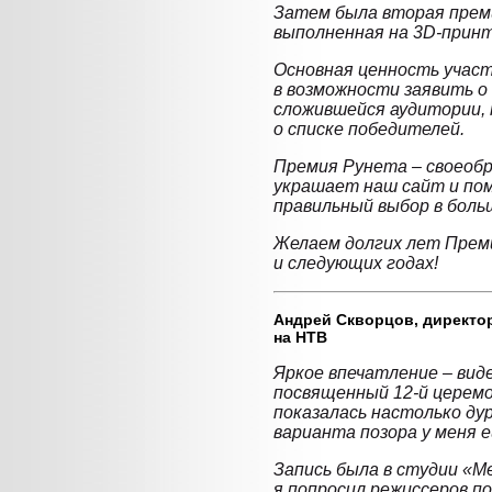
Затем была вторая преми
выполненная на 3D-принте
Основная ценность участи
в возможности заявить о
сложившейся аудитории, н
о списке победителей.
Премия Рунета – своеобр
украшает наш сайт и по
правильный выбор в бол
Желаем долгих лет Преми
и следующих годах!
Андрей Скворцов,
директор
на НТВ
Яркое впечатление – вид
посвященный 12-й церем
показалась настолько дур
варианта позора у меня е
Запись была в студии «М
я попросил режиссеров по