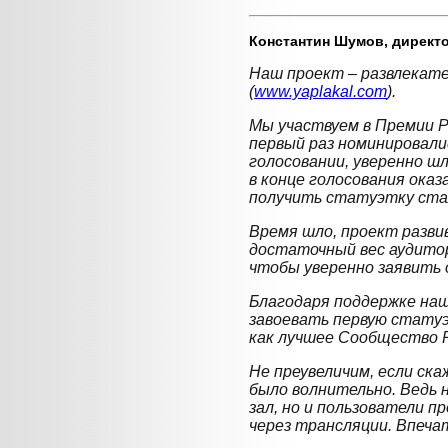
Константин Шумов,
директо
Наш проект – развлекат
(
www.yaplakal.com
).
Мы участвуем в Премии Р
первый раз номинировалис
голосовании, уверенно ш
в конце голосования оказ
получить статуэтку стал
Время шло, проект развив
достаточный вес аудитори
чтобы уверенно заявить о
Благодаря поддержке на
завоевать первую статуэ
как лучшее Сообщество Р
Не преувеличим, если ска
было волнительно. Ведь 
зал, но и пользователи п
через трансляции. Впеча