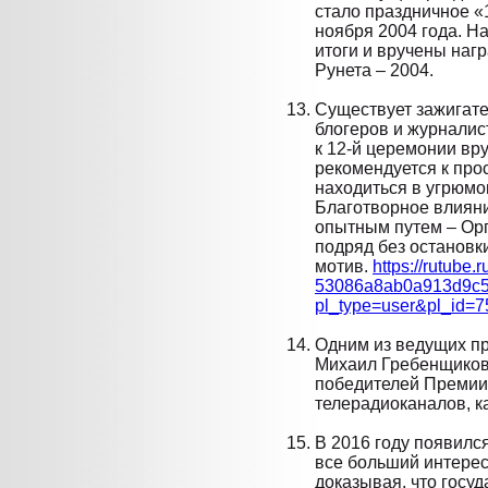
стало праздничное 
ноября 2004 года. Н
итоги и вручены наг
Рунета – 2004.
Существует зажигате
блогеров и журналис
к 12-й церемонии вр
рекомендуется к про
находиться в угрюмо
Благотворное влияни
опытным путем – Орг
подряд без остановк
мотив.
https://rutube.r
53086a8ab0a913d9c5
pl_type=user&pl_id=
Одним из ведущих пр
Михаил Гребенщиков
победителей Премии
телерадиоканалов, к
В 2016 году появилс
все больший интерес
доказывая, что госу