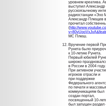
уровнем креатива. 
выступил Александр
русскоязычному инте
радиостанции «Эхо М
Александр Плющев в
прочитал собственн
(
http://www.youtube.c
v=80vUooVxJvA&feat
МС Плюш.
Вручение первой Пр
Рунета было приуро
к 10-летию Рунета.
Первый юбилей Рун
широко праздновалс
в России в 2004 году.
При активном участи
игроков отрасли и
при поддержке
Федерального агентс
по печати и массовы
коммуникациям был
создан портал,
посвященный 10-лети
был запущен раздел 