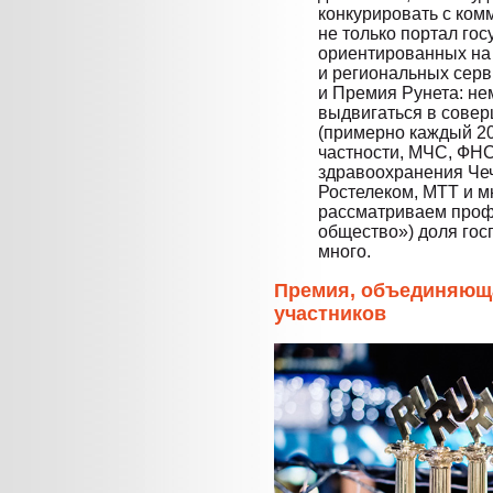
конкурировать с ко
не только портал гос
ориентированных на
и региональных серв
и Премия Рунета: не
выдвигаться в сове
(примерно каждый 20
частности, МЧС, ФНС
здравоохранения Чеч
Ростелеком, МТТ и м
рассматриваем проф
общество») доля гос
много.
Премия, объединяюща
участников