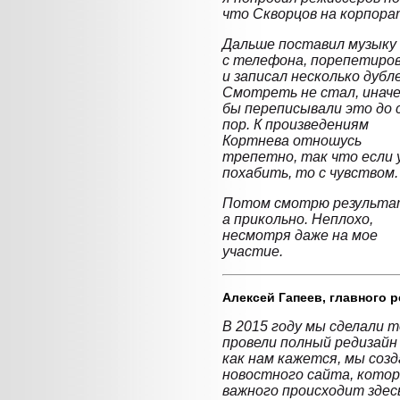
что Скворцов на корпор
Дальше поставил музыку
с телефона, порепетиро
и записал несколько дубл
Смотреть не стал, инач
бы переписывали это до 
пор. К произведениям
Кортнева отношусь
трепетно, так что если 
похабить, то с чувством.
Потом смотрю результа
а прикольно. Неплохо,
несмотря даже на мое
участие.
Алексей Гапеев,
главного р
В 2015 году мы сделали т
провели полный редизайн
как нам кажется, мы соз
новостного сайта, котор
важного происходит здесь