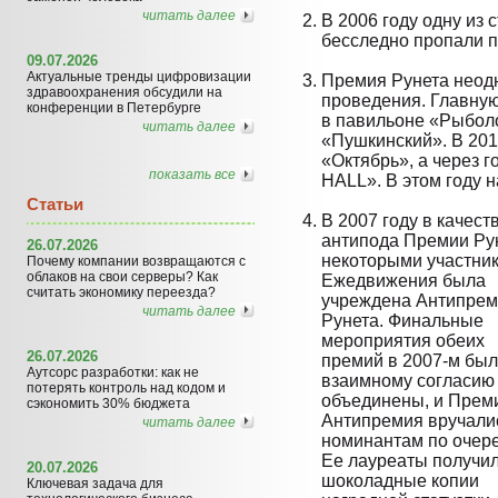
читать далее
В 2006 году одну из 
бесследно пропали п
09.07.2026
Актуальные тренды цифровизации
Премия Рунета неод
здравоохранения обсудили на
проведения. Главную
конференции в Петербурге
в павильоне «Рыболов
читать далее
«Пушкинский». В 201
«Октябрь», а через 
показать все
HALL». В этом году 
Статьи
В 2007 году в качест
антипода Премии Ру
26.07.2026
некоторыми участни
Почему компании возвращаются с
облаков на свои серверы? Как
Ежедвижения была
считать экономику переезда?
учреждена Антипре
читать далее
Рунета. Финальные
мероприятия обеих
26.07.2026
премий в 2007-м был
Аутсорс разработки: как не
взаимному согласию
потерять контроль над кодом и
объединены, и Прем
сэкономить 30% бюджета
Антипремия вручали
читать далее
номинантам по очере
Ее лауреаты получи
20.07.2026
шоколадные копии
Ключевая задача для