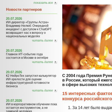
показать все
Новости партнеров
20.07.2026
ИИ-директор «Группы Астра»
Владимир Нелюб: Очередной
инцидент с доступом к ChatGPT
возвращает нас к вопросу о
национальных моделях
читать далее
20.07.2026
Главное ИТ-событие года
состоится в Москве в октябре
читать далее
20.07.2026
С 2004 года Премия Рун
К2 НейроТех запустил калькулятор
ИИ-зрелости для оценки
в России, который ежег
инфраструктурной готовности
в сфере высоких технол
бизнеса
читать далее
15 интересных фактов
конкурса российского
20.07.2026
ИИ в корпоративном обучении пока
За 14 лет было выдан
остается инструментом, а не
заменой человека