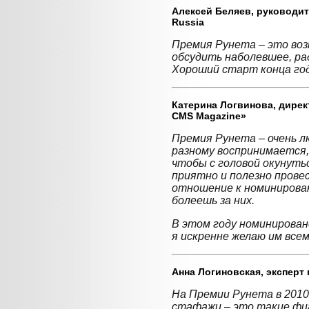
Алексей Беляев,
руководит
Russia
Премия Рунета – это во
обсудить наболевшее, ра
Хороший старт конца год
Катерина Логвинова,
директ
СMS Magazine»
Премия Рунета – очень л
разному воспринимается,
чтобы с головой окунутьс
приятно и полезно провес
отношение к номинирова
болеешь за них.
В этом году номинирован
я искренне желаю им всем
Анна Логиновская,
эксперт 
На Премии Рунета в 2010
стафажи – это такие фиг