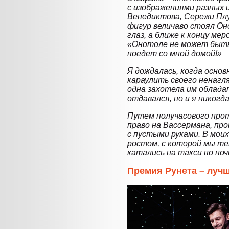
с изображениями разных 
Венедиктова, Сережи Плу
фигур величаво стоял Оно
глаз, а ближе к концу мер
«Онотоле не может быть
поедет со мной домой!»
Я дождалась, когда основ
караулить своего ненагля
одна захотела им облада
отдавался, но и я никогд
Путем получасового прот
право на Вассермана, пр
с пустыми руками. В мои
ростом, с которой мы те
катались на такси по но
Премия Рунета – лучш