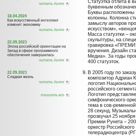
Статуэтка отлита в 
читать далее
буквенным обозначе
Буквы расположены 
18.04.2024
колонны. Колонна ст
Как искусственный интеллект
замыслу авторов про
изменит экономику
искусством», «венцо
читать далее
Масса статуэтки – ок
скульптуры, на спец
22.09.2023
гравировка «ПРЕМ
Эпоха российской ориентации на
вручения. Дизайн ст
Запад в сфере программного
обеспечения завершилась
Медиа». За годы пр
читать далее
400 статуэток.
В 2005 году по зака
22.09.2023
Сладкая жизнь
композитор Адриан 
читать далее
логотип Национально
российского сегмент
Логотип представляе
показать все
симфонического орке
тема в сов-ременной
28 секунд. Музыкаль
прозвучал 25 ноября
Премии Рунета – 20
оркестр Российского
телерадиоцентра (РГ