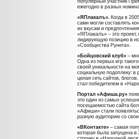
популярный участник Прем
ежегодно в разных номина
«ЯПлакалъ».
Когда в 2005
сами могли составлять ко
их вкусам и предпочтения
«ЯПлакалъ» – это проект,
лидирующую позицию в н
«Сообщества Рунета».
«Бойцовский клуб»
– мно
Одна из первых игр таког
своей уникальности на мо
социальную подоплеку: в 
целая сеть сайтов, блогов
стал победителем в «Нар
Портал «Афиша.ру»
появ
это один из самых успешн
посещаемостью сайта боле
«Афиши» стали появлятьс
разную аудиторию со свои
«ВКонтакте»
– самая поп
которая была запущена в 2
строчку в «Народной деся