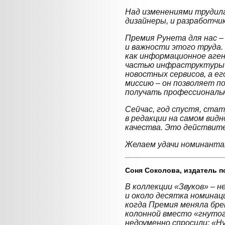
Над изменениями трудилас
дизайнеры, и разработчик
Премия Рунета для нас –
и важности этого труда
как информационное аге
частью инфраструктуры Р
новостных сервисов, а е
миссию – он позволяет 
получать профессиональн
Сейчас, год спустя, ст
в редакции на самом видн
качества. Это действите
Желаем удачи номинанта
Соня Соколова,
издатель п
В коллекции «Звуков» – 
и около десятка номинац
когда Премия меняла брен
колонной вместо «гнутог
недоуменно спросили: «Н