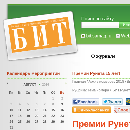
Поиск по сайту
bit.samag.ru
We
О журнале
Календарь мероприятий
Премии Рунета 15 лет!
Главная
/
Архив номеров
/
2018
/
В
АВГУСТ
2026
Рубрика: Тема номера / БИТ.Рунет
Пн
Вт
Ср
Чт
Пт
Сб
Вс
1
2
Facebook
Twitter
3
4
5
6
7
8
9
Одноклассники
Googl
10
11
12
13
14
15
16
17
18
19
20
21
22
23
Премии Рунет
24
25
26
27
28
29
30
31