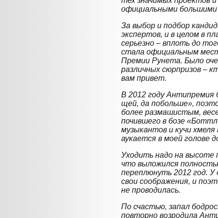
тех значимых проектов и
официальными большими
За выбор и подбор канди
экспертов, и в целом в пл
серьезно – вплоть до то
стала официальным мес
Премии Рунета. Было очен
различных сюрпризов – 
вам привет.
В 2012 году Антипремия 
щей, да побольше», поэт
более размашистым, весе
почившего в бозе «Боттл
музыкантов и кучи хмеля
аукается в моей голове до
Уходить надо на высоте п
что выложился полностью
переплюнуть 2012 год. У
свои соображения, и поэ
не проводилась.
По счастью, запал бодрос
повторно возродила Анти