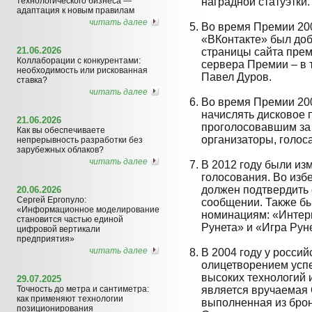
технологического бизнеса —
наградной статуэтки.
адаптация к новым правилам
читать далее
Во время Премии 200
«ВКонтакте» был доб
21.06.2026
страницы сайта прем
Коллаборации с конкурентами:
сервера Премии – в т
необходимость или рискованная
Павел Дуров.
ставка?
читать далее
Во время Премии 20
начислять дисковое 
21.06.2026
проголосовавшим за э
Как вы обеспечиваете
организаторы, голос
непрерывность разработки без
зарубежных облаков?
читать далее
В 2012 году были из
голосования. Во изб
должен подтвердить с
20.06.2026
Сергей Ергопуло:
сообщении. Также бы
«Информационное моделирование
номинациям: «Интер
становится частью единой
Рунета» и «Игра Рун
цифровой вертикали
предприятия»
читать далее
В 2004 году у россий
олицетворением успе
высоких технологий 
29.07.2025
Точность до метра и сантиметра:
является вручаемая О
как применяют технологии
выполненная из брон
позиционирования