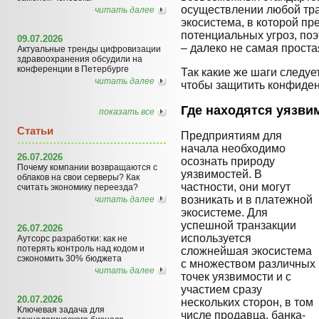
осуществлении любой тра
читать далее
экосистема, в которой пр
потенциальных угроз, по
09.07.2026
– далеко не самая проста
Актуальные тренды цифровизации
здравоохранения обсудили на
конференции в Петербурге
Так какие же шаги следуе
читать далее
чтобы защитить конфиде
Где находятся уязви
показать все
Статьи
Предприятиям для
начала необходимо
26.07.2026
осознать природу
Почему компании возвращаются с
уязвимостей. В
облаков на свои серверы? Как
частности, они могут
считать экономику переезда?
возникать и в платежной
читать далее
экосистеме. Для
успешной транзакции
26.07.2026
используется
Аутсорс разработки: как не
потерять контроль над кодом и
сложнейшая экосистема
сэкономить 30% бюджета
с множеством различных
читать далее
точек уязвимости и с
участием сразу
20.07.2026
нескольких сторон, в том
Ключевая задача для
числе продавца, банка-