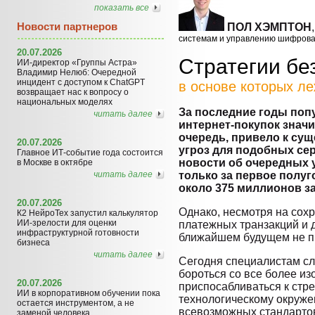
показать все
Новости партнеров
ПОЛ ХЭМПТОН
системам и управлению шифров
20.07.2026
Стратегии бе
ИИ-директор «Группы Астра»
Владимир Нелюб: Очередной
инцидент с доступом к ChatGPT
в основе которых л
возвращает нас к вопросу о
национальных моделях
За последние годы поп
читать далее
интернет-покупок значи
очередь, привело к су
20.07.2026
угроз для подобных се
Главное ИТ-событие года состоится
новости об очередных 
в Москве в октябре
читать далее
только за первое полу
около 375 миллионов з
20.07.2026
Однако, несмотря на сох
К2 НейроТех запустил калькулятор
ИИ-зрелости для оценки
платежных транзакций и 
инфраструктурной готовности
ближайшем будущем не п
бизнеса
читать далее
Сегодня специалистам сл
бороться со все более и
20.07.2026
приспосабливаться к ст
ИИ в корпоративном обучении пока
технологическому окруж
остается инструментом, а не
всевозможных стандартов
заменой человека