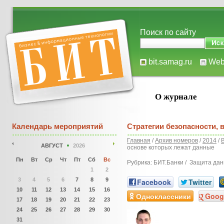
Поиск по сайту
bit.samag.ru
We
О журнале
Календарь мероприятий
Стратегии безопасности, 
Главная
/
Архив номеров
/
2014
/
АВГУСТ
2026
основе которых лежат данные
Пн
Вт
Ср
Чт
Пт
Сб
Вс
Рубрика: БИТ.Банки / Защита да
1
2
3
4
5
6
7
8
9
Facebook
Twitter
10
11
12
13
14
15
16
Одноклассники
Goog
17
18
19
20
21
22
23
24
25
26
27
28
29
30
31