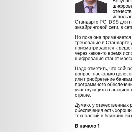
Безуслов
шифрова
отечеств
использ
Стандарте PCI DSS для п
эквайринговой сети, в се
Но пока она применяется 
требование в Стандарте у
присматриваются к решен
через какое-то время исп
шифрования станет масс
Надо отметить, что сейча
вопрос, насколько целес
или приобретение банкам
программного обеспечени
участвующих в санкцион
стране.
Думаю, у отечественных 
обеспечения есть хороши
технологий в ближайшей 
В начало⇑