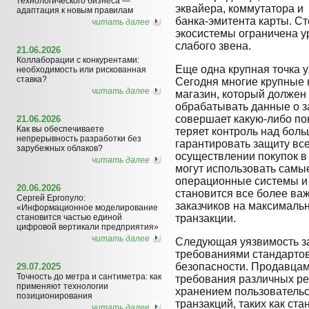
технологического бизнеса —
эквайера, коммутатора и
адаптация к новым правилам
банка-эмитента карты. С
читать далее
экосистемы ограничена 
слабого звена.
21.06.2026
Коллаборации с конкурентами:
Еще одна крупная точка у
необходимость или рискованная
ставка?
Сегодня многие крупные 
читать далее
магазин, который должен
обрабатывать данные о за
совершает какую-либо пок
21.06.2026
Как вы обеспечиваете
теряет контроль над боль
непрерывность разработки без
гарантировать защиту все
зарубежных облаков?
осуществлении покупок в 
читать далее
могут использовать самы
операционные системы и 
20.06.2026
становится все более ва
Сергей Ергопуло:
заказчиков на максималь
«Информационное моделирование
становится частью единой
транзакции.
цифровой вертикали предприятия»
читать далее
Следующая уязвимость з
требованиями стандартов
безопасности. Продавцам
29.07.2025
Точность до метра и сантиметра: как
требования различных ре
применяют технологии
хранением пользовательс
позиционирования
транзакций, таких как ста
читать далее