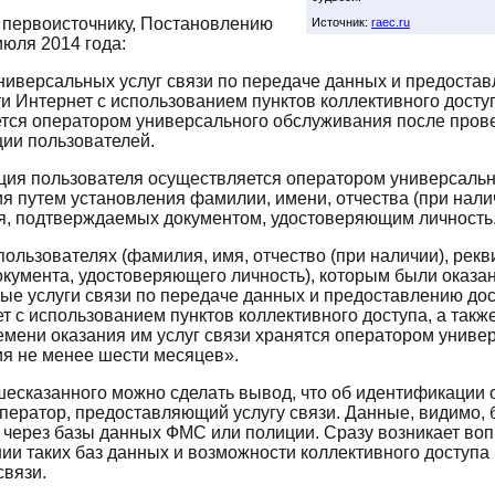
 первоисточнику, Постановлению
Источник:
raec.ru
июля 2014 года:
ниверсальных услуг связи по передаче данных и предоста
ти Интернет с использованием пунктов коллективного досту
тся оператором универсального обслуживания после пров
ии пользователей.
ия пользователя осуществляется оператором универсальн
я путем установления фамилии, имени, отчества (при нали
я, подтверждаемых документом, удостоверяющим личность
ользователях (фамилия, имя, отчество (при наличии), рекв
окумента, удостоверяющего личность), которым были оказа
ые услуги связи по передаче данных и предоставлению дос
т с использованием пунктов коллективного доступа, а такж
емени оказания им услуг связи хранятся оператором униве
я не менее шести месяцев».
шесказанного можно сделать вывод, что об идентификации 
оператор, предоставляющий услугу связи. Данные, видимо, 
 через базы данных ФМС или полиции. Сразу возникает воп
ии таких баз данных и возможности коллективного доступа 
связи.