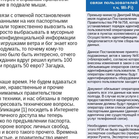
связи пользователей 
ие в подвале мыши.
т.ч. Wi-Fi)
связи с отменой постановления
Премьер-министр Дмитрий Мед
июля подписал Постановление
азанными на них паспортными
Правительства РФ №758, котор
али торжественно вывозить на
устанавливает порядок иденти
пользователей операторами ун
просто выбрасывать в мусорные
связи в пунктах коллективного 
 конфиденциальной информации
Осуществлять идентификацию
предполагается путем сбора п
игрушками ветра и бог знает кого
данных.
подумать, то почему кому-то
Данное Постановление принято
но было быть интересно, отчего
подзаконных актов к закону №9
жданин вдруг решил купить 100
(«блогерский»), согласно котор
внесены изменения в закон о св
и продать 50 евро? Загадка,
обязывающие операторов связи
идентификацию пользователи. 
операторы связи должны будут
идентифицировать оборудовани
наше время. Не будем вдаваться
которого пользователи заходят в
кие, нравственные и прочие
Документ обязывает операторов
нимаемых правительством
хранить все эти данные как ми
полгода. В случае если услуги 
 техники, и нас обязаны в первую
предоставляются юридическому
ересовать технические вопросы.
компании должны будут предос
оператору связи список работни
ликации [1] посидеть в Интернете
паспортными данными (данная
бличного доступа мы теперь
идентична уже существующей п
услуг телефонной связи).
ко по предъявлении паспорта.
тороне вопрос личных свобод,
Необходимо отметить, что в по
этого НПА не было задействова
 и всего такого прочего. Времена
экспертное сообщество (профи
остые, и правительство имеет
игроки Рунета, Экспертно-конс