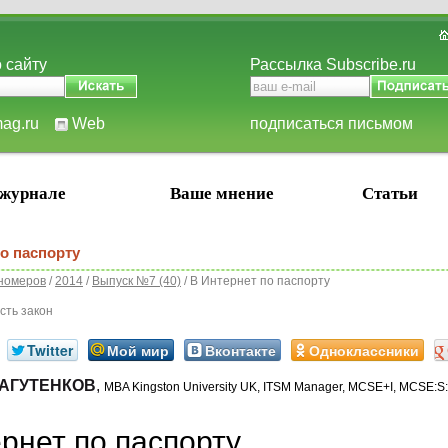
 сайту
Рассылка Subscribe.ru
mag.ru
Web
подписаться письмом
 журнале
Ваше мнение
Статьи
о паспорту
номеров
/
2014
/
Выпуск №7 (40)
/ В Интернет по паспорту
сть закон
Twitter
Мой мир
Вконтакте
Одноклассники
АГУТЕНКОВ
,
MBA Kingston University UK, ITSM Manager, MCSE+I, MCSE:
рнет по паспорту