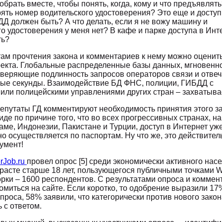
собрать вместе, чтобы понять, когда, кому и что предъявлять
ять номер водительского удостоверения? Это еще и доступ 
Д должен быть? А что делать, если я не вожу машину и
о удостоверения у меня нет? В кафе и парке доступа в Инт
ть?
там прочтения закона и комментариев к нему можно оценит
екта. Глобальные распределенные базы данных, мгновенн
веряющие подлинность запросов операторов связи и отве
ные секунды. Взаимодействие БД ФНС, полиции, ГИБДД с
или полицейскими управлениями других стран – захватывае
епутаты ГД комментируют необходимость принятия этого за
де по причине того, что во всех прогрессивных странах, н
аме, Индонезии, Пакистане и Турции, доступ в Интернет уж
о осуществляется по паспортам. Ну что же, это действител
умент!
rJob.ru
провел опрос [5] среди экономически активного нас
расте старше 18 лет, пользующегося публичными точками Wi
рки – 1600 респондентов. С результатами опроса и комме
омиться на сайте. Если коротко, то одобрение выразили 17
проса, 58% заявили, что категорически против нового зако
 с ответом.