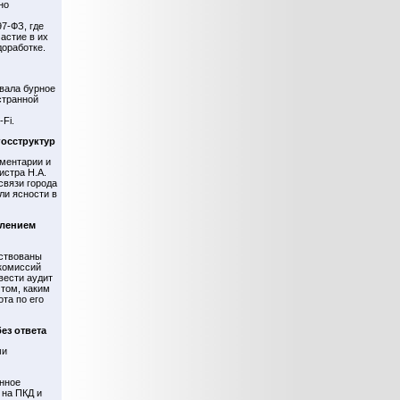
но
7-ФЗ, где
астие в их
доработке.
вала бурное
странной
Fi.
госструктур
ментарии и
истра Н.А.
связи города
ли ясности в
влением
ствованы
комиссий
вести аудит
 том, каким
та по его
ез ответа
ми
анное
 на ПКД и