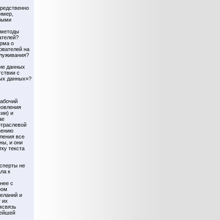
редственно
имер,
юбыми
 методы
ателей?
рма о
ователей на
луживания?
ие данных
тствии с
ых данных»?
рабочий
новления
ии) и
ае
отраслевой
нению
ления все
ны, и они
ку текста
ксперты не
ла к
нее с
ром
еланий и
 их
мсвязь
нейшей