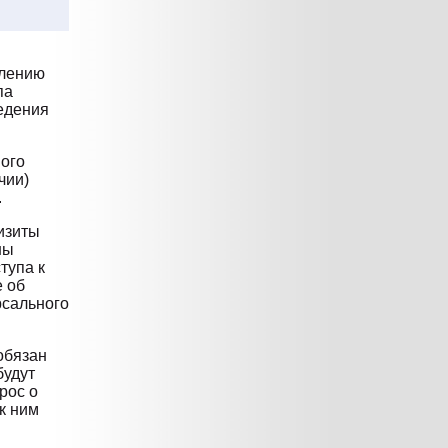
влению
па
едения
ого
чии)
.
изиты
ны
тупа к
е об
рсального
обязан
будут
рос о
к ним