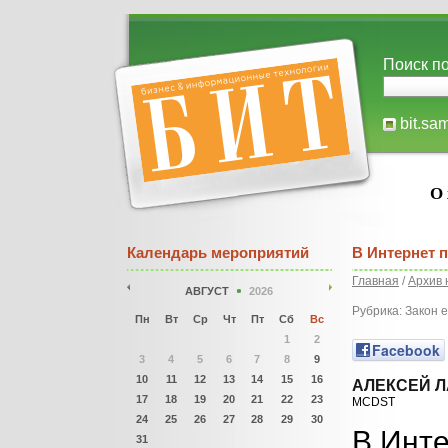
Поиск по
bit.sa
О
Календарь мероприятий
В Интернет п
Главная
/
Архив 
АВГУСТ
2026
Рубрика: Закон е
Пн
Вт
Ср
Чт
Пт
Сб
Вс
1
2
Facebook
3
4
5
6
7
8
9
10
11
12
13
14
15
16
АЛЕКСЕЙ Л
17
18
19
20
21
22
23
MCDST
24
25
26
27
28
29
30
В Инте
31