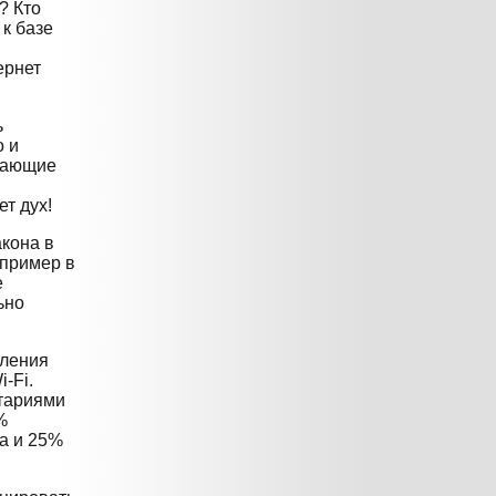
? Кто
к базе
ернет
ь
о и
чающие
т дух!
кона в
апример в
е
ьно
еления
-Fi.
нтариями
%
на и 25%