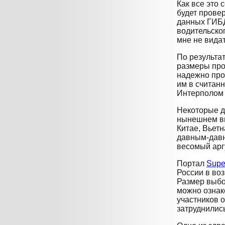
Как все это 
будет провер
данных ГИБД
водительског
мне не вида
По результа
размеры про
надежно про
им в считан
Интерполом 
Некоторые д
нынешнем ви
Китае, Вьетн
давным-давн
весомый арг
Портал
Supe
России в воз
Размер выбо
можно ознак
участников о
затруднились