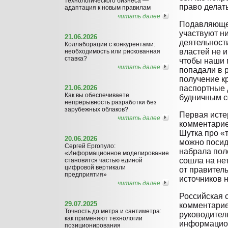
технологического бизнеса —
право делать
адаптация к новым правилам
читать далее
Подавляюще
участвуют н
21.06.2026
деятельности
Коллаборации с конкурентами:
властей не и
необходимость или рискованная
ставка?
чтобы наши 
читать далее
попадали в 
получение к
21.06.2026
паспортные 
Как вы обеспечиваете
будничным со
непрерывность разработки без
зарубежных облаков?
Первая исте
читать далее
комментарие
Шутка про «
20.06.2026
можно посид
Сергей Ергопуло:
набрала пол
«Информационное моделирование
сошла на не
становится частью единой
цифровой вертикали
от правител
предприятия»
источников н
читать далее
Российская 
29.07.2025
комментарие
Точность до метра и сантиметра:
руководител
как применяют технологии
информацион
позиционирования