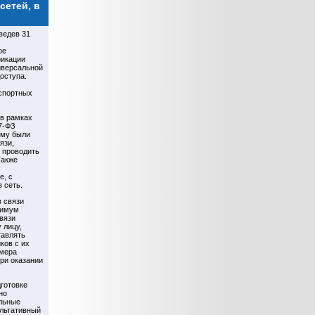
сетей, в
ведев 31
ое
фикации
иверсальной
доступа.
аспортных
 в рамках
7-ФЗ
ому были
язи,
 проводить
Также
е, с
 сеть.
 связи
нимум
связи
 лицу,
тавлять
ков с их
 мера
ри оказании
дготовке
но
льные
ультативный