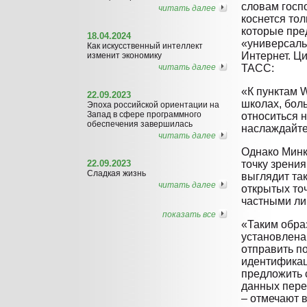
словам госп
читать далее
коснется то
которые пре
18.04.2024
«универсальн
Как искусственный интеллект
Интернет. Ц
изменит экономику
читать далее
ТАСС:
«К пунктам W
22.09.2023
школах, бол
Эпоха российской ориентации на
Запад в сфере программного
относиться н
обеспечения завершилась
наслаждайте
читать далее
Однако Минк
22.09.2023
точку зрени
Сладкая жизнь
выглядит так
читать далее
открытых то
частными ли
показать все
«Таким образ
установлена
отправить п
идентифика
предложить 
данных пере
– отмечают 