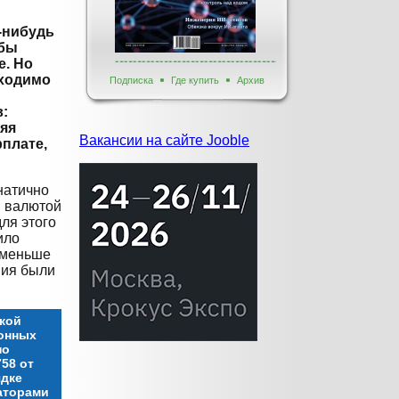
а-нибудь
 бы
е. Но
бходимо
Подписка
Где купить
Архив
в:
яя
Вакансии на сайте Jooble
рплате,
натично
й валютой
ля этого
ило
 меньше
ния были
кой
онных
по
58 от
ядке
аторами