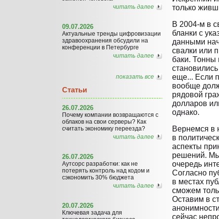
читать далее
только живш
В 2004-м в 
09.07.2026
бланки с ук
Актуальные тренды цифровизации
здравоохранения обсудили на
данными нач
конференции в Петербурге
свалки или 
читать далее
баки. Тонны
становились 
еще... Если 
показать все
вообще долж
Статьи
рядовой гра
долларов ил
26.07.2026
однако.
Почему компании возвращаются с
облаков на свои серверы? Как
Вернемся в 
считать экономику переезда?
читать далее
в политичес
аспекты при
решений. Мы
26.07.2026
очередь инт
Аутсорс разработки: как не
потерять контроль над кодом и
Согласно пуб
сэкономить 30% бюджета
в местах пу
читать далее
сможем толь
Оставим в с
20.07.2026
анонимности
Ключевая задача для
сейчас непр