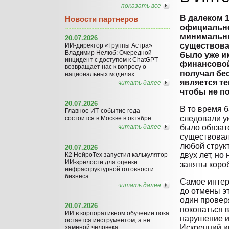
показать все
В далеком 1
Новости партнеров
официально
минимальны
20.07.2026
существова
ИИ-директор «Группы Астра»
Владимир Нелюб: Очередной
было уже и
инцидент с доступом к ChatGPT
финансовой 
возвращает нас к вопросу о
получал бе
национальных моделях
является те
читать далее
чтобы не п
20.07.2026
В то время 
Главное ИТ-событие года
следовали у
состоится в Москве в октябре
читать далее
было обязат
существовал
любой струк
20.07.2026
двух лет, но
К2 НейроТех запустил калькулятор
ИИ-зрелости для оценки
заняты коро
инфраструктурной готовности
бизнеса
Самое интер
читать далее
до отмены эт
один провер
20.07.2026
покопаться в
ИИ в корпоративном обучении пока
нарушение и
остается инструментом, а не
Искренний и
заменой человека