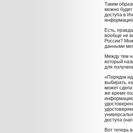
Таким образ
можно будет 
доступа в Ин
информацио
Есть, правда
вообще не в
России? Мож
данными меж
Между тем на
который наз
для получени
«Порядок ид
выбирать, к
может сделат
же время по
информацию,
удостоверен
удостоверяю
универсальн
доступа (на
Вот теперь в