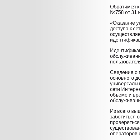
Обратимся к
№758 от 31 
«Оказание у
доступа к се
осуществляе
идентификац
Идентификац
обслуживани
пользовател
Сведения о п
основного д
универсальн
сети Интерне
объеме и вр
обслуживани
Из всего вы
заботиться 
проверяться
существован
операторов 