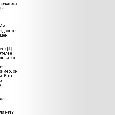
 человека
ьше
 Им
ажданство
бмен
т [4] ,
ателен
оворится:
аве
ример, он
. В то
ю
о
ого
ли нет?