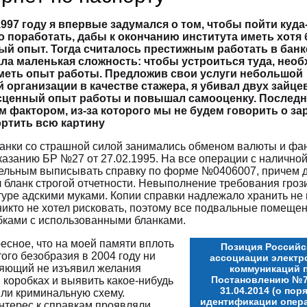
997 году я впервые задумался о том, чтобы пойти куд
 поработать, дабы к окончанию института иметь хотя
й опыт. Тогда считалось престижным работать в банк
ла маленькая сложность: чтобы устроиться туда, нео
меть опыт работы. Предложив свои услуги небольшой
организации в качестве стажера, я убивал двух зайце
сценный опыт работы и повышал самооценку. Последн
м фактором, из-за которого мы не будем говорить о за
ортить всю картину
банки со страшной силой занимались обменом валюты и фа
казанию БР №27 от 27.02.1995. На все операции с налично
ельным выписывать справку по форме №0406007, причем д
 бланк строгой отчетности. Невыполнение требования гроз
туре адскими муками. Копии справки надлежало хранить не
 никто не хотел рисковать, поэтому все подвальные помеще
бками с использованными бланками.
есное, что на моей памяти вплоть
Позиция Российс
ого безобразия в 2004 году ни
ассоциации электр
яющий не изъявил желания
коммуникаций 
Постановлению №7
 коробках и выявить какое-нибудь
31.04.2014 (о пор
ли криминальную схему.
идентификации опер
нтерес к справкам проявляли