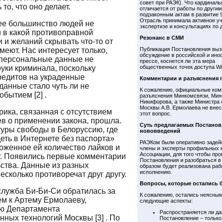
совет при РАЭК). Что кардиналь
 то, что оно делает.
отличается от работы по другим
подзаконным актам в развитие 9
Отрасль принимала активное уч
е большинство людей не
экспертизе и консультациях по 
и в какой противоправной
Резонанс в СМИ
 и желаний скрывать что-то от
меют. Нас интересует только,
Публикация Постановления выз
обсуждение в российской и ино
персональные данные не
прессе, коснется ли эта мера
руки криминала, поскольку
общественных точек доступа Wi-
редитов на украденные
Комментарии и разъяснения 
данные стало чуть ли не
К сожалению, официальные ком
бытием [2] .
разъяснения Минкомсвязи, Мин
Никифорова, а также Министра 
Москвы А.В. Ермолаева не внес
рика, связанная с отсутствием
этот вопрос.
в о применении закона, прошла.
Суть предлагаемых Постано
туры свободы в Белоруссию, где
нововведений
еть в Интернете без паспорта»
РАЭКом были оперативно задей
оженное ей количество лайков и
члены и эксперты профильных 
Ассоциации, для того чтобы про
т. Появились первые комментарии
Постановления и разобраться в
ьства. Данные из разных
образом будет реализована рабо
исполнению.
есколько противоречат друг другу.
Вопросы, которые остались б
служба Би-Би-Си обратилась за
К сожалению, остались неясны
м к Артему Ермолаеву,
следующие аспекты:
ю Департамента
Распространяется ли д
ных технологий Москвы [3] . По
Постановление – только