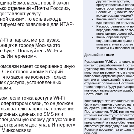
другие точки доступа,
одина Ермолаева, новый закон
предоставляемые непос
лько отделений «Почты России»,
оператором связи (напр
Beeline Wi-Fi) или же л
доставляют услугу
юридическими лицами?
ой связи», то есть выход в
Каковы альтернативные
идентификации пользов
итируем его заявление для ИТАР-
Распространяется ли но
передаче списков польз
предприятия сферы обс
Каким образом будет
i-Fi в парках, метро, вузах,
осуществляться хранен
пользователей в соотве
ьницах в городе Москва это
законом «О персональн
е будет. Пользуйтесь Wi-Fi и
Дальнейшие шаги
сь Интернетом».
Руководство РАЭК установило 
контакт с разработчиком Поста
омсвязи имеет совершенно иную
(руководство Минкомсвязи Росс
я. С их стороны комментарий
получило заверения, что в случ
появления аргументированной 
, что закон не коснется только
критики и предложений по изме
чек доступа, установленных
отдельных положений Постанов
такие вопросы будут рассмотре
цами.
повлияют на возможную доработ
Постановления.
ом, если точка доступа Wi-Fi
Констатируя, что отраслевые э
 оператором связи, то он должен
были приглашены с самого нача
ользователю запрос на получение
консультациям по положениям
Постановления, РАЭК тем не ме
ционных данных по SMS или
готовностью выступит агрегато
специальную форму для указания
отраслевых мнений/критики/пож
предложений, а также обеспечит
д открытием доступа в Интернет»,
оперативную передачу в Минко
в Минкомсвязи.
России и проследит за их даль
судьбой.