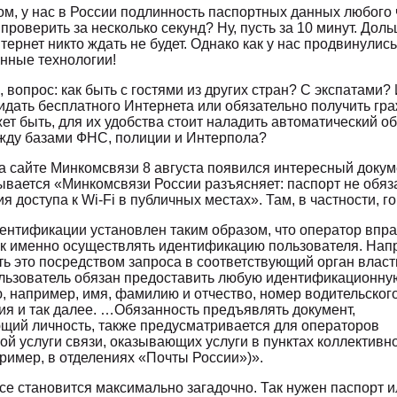
ом, у нас в России подлинность паспортных данных любого
проверить за несколько секунд? Ну, пусть за 10 минут. Дол
тернет никто ждать не будет. Однако как у нас продвинулись
нные технологии!
, вопрос: как быть с гостями из других стран? С экспатами?
идать бесплатного Интернета или обязательно получить гр
ет быть, для их удобства стоит наладить автоматический о
ду базами ФНС, полиции и Интерпола?
 сайте Минкомсвязи 8 августа появился интересный докумен
ывается «Минкомсвязи России разъясняет: паспорт не обяз
я доступа к Wi-Fi в публичных местах». Там, в частности, г
ентификации установлен таким образом, что оператор впр
ак именно осуществлять идентификацию пользователя. Нап
ь это посредством запроса в соответствующий орган власти
льзователь обязан предоставить любую идентификационну
 например, имя, фамилию и отчество, номер водительског
ия и так далее. …Обязанность предъявлять документ,
щий личность, также предусматривается для операторов
ой услуги связи, оказывающих услуги в пунктах коллективн
пример, в отделениях «Почты России»)».
се становится максимально загадочно. Так нужен паспорт и