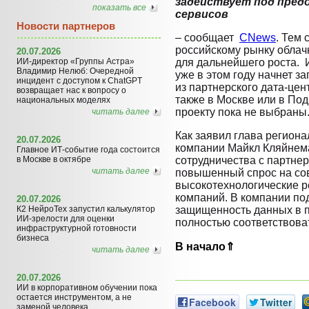
задействует под пред
показать все
сервисов
Новости партнеров
– сообщает
CNews
. Тем
российскому рынку облач
20.07.2026
ИИ-директор «Группы Астра»
для дальнейшего роста. И
Владимир Нелюб: Очередной
уже в этом году начнет з
инцидент с доступом к ChatGPT
из партнерского дата-цент
возвращает нас к вопросу о
также в Москве или в По
национальных моделях
проекту пока не выбраны
читать далее
Как заявил глава региона
20.07.2026
компании Майкл Кляйнем
Главное ИТ-событие года состоится
в Москве в октябре
сотрудничества с партне
читать далее
повышенный спрос на с
высокотехнологические р
компаний. В компании под
20.07.2026
К2 НейроТех запустил калькулятор
защищенность данных в 
ИИ-зрелости для оценки
полностью соответствова
инфраструктурной готовности
бизнеса
В начало⇑
читать далее
20.07.2026
ИИ в корпоративном обучении пока
остается инструментом, а не
Facebook
Twitter
заменой человека