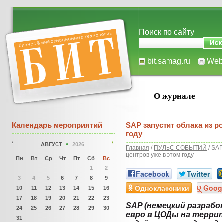
Поиск по сайту
bit.samag.ru
We
О журнале
Календарь мероприятий
SAP запустит облака из р
году
АВГУСТ
2026
Главная
/
ПУЛЬС СОБЫТИЙ
/ SAP
центров уже в этом году
Пн
Вт
Ср
Чт
Пт
Сб
Вс
1
2
Facebook
Twitter
3
4
5
6
7
8
9
Одноклассники
Goog
10
11
12
13
14
15
16
17
18
19
20
21
22
23
SAP (немецкий разрабо
24
25
26
27
28
29
30
евро в ЦОДы на терри
31