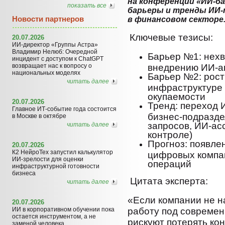
на конференции «ИИ-ба
показать все
барьеры и тренды ИИ
Новости партнеров
в финансовом секторе
Ключевые тезисы:
20.07.2026
ИИ-директор «Группы Астра»
Владимир Нелюб: Очередной
Барьер №1: нехв
инцидент с доступом к ChatGPT
возвращает нас к вопросу о
внедрению ИИ-а
национальных моделях
Барьер №2: рост
читать далее
инфраструктуре 
окупаемости
20.07.2026
Тренд: переход 
Главное ИТ-событие года состоится
бизнес-подразде
в Москве в октябре
запросов, ИИ-ас
читать далее
контроле)
Прогноз: появле
20.07.2026
К2 НейроТех запустил калькулятор
цифровых компан
ИИ-зрелости для оценки
операций
инфраструктурной готовности
бизнеса
Цитата эксперта:
читать далее
«Если компании не н
20.07.2026
ИИ в корпоративном обучении пока
работу под совреме
остается инструментом, а не
рискуют потерять ко
заменой человека