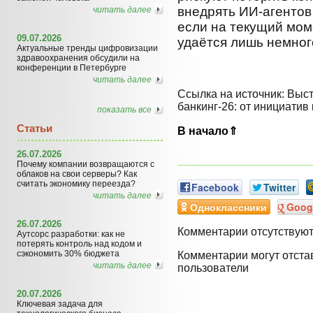
внедрять ИИ-агентов
читать далее
если на текущий моме
09.07.2026
удаётся лишь немног
Актуальные тренды цифровизации
здравоохранения обсудили на
конференции в Петербурге
читать далее
Ссылка на источник: Выс
банкинг-26: от инициатив 
показать все
Статьи
В начало⇑
26.07.2026
Почему компании возвращаются с
облаков на свои серверы? Как
считать экономику переезда?
Facebook
Twitter
читать далее
Одноклассники
Goog
26.07.2026
Комментарии отсутствую
Аутсорс разработки: как не
потерять контроль над кодом и
сэкономить 30% бюджета
Комментарии могут отста
читать далее
пользователи
20.07.2026
Ключевая задача для