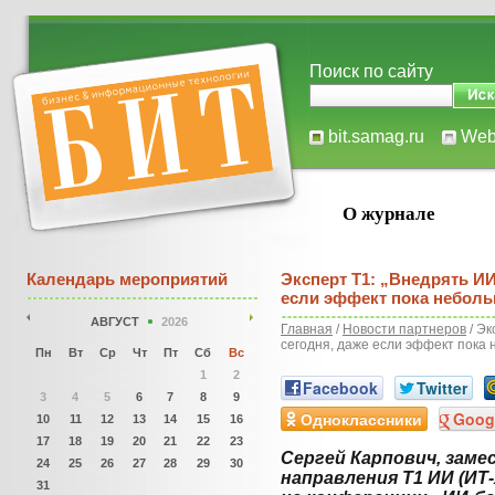
Поиск по сайту
bit.samag.ru
We
О журнале
Календарь мероприятий
Эксперт Т1: „Внедрять ИИ
если эффект пока небол
АВГУСТ
2026
Главная
/
Новости партнеров
/ Эк
сегодня, даже если эффект пока
Пн
Вт
Ср
Чт
Пт
Сб
Вс
1
2
Facebook
Twitter
3
4
5
6
7
8
9
Одноклассники
Goog
10
11
12
13
14
15
16
17
18
19
20
21
22
23
Сергей Карпович, зам
24
25
26
27
28
29
30
направления Т1 ИИ (ИТ-
31