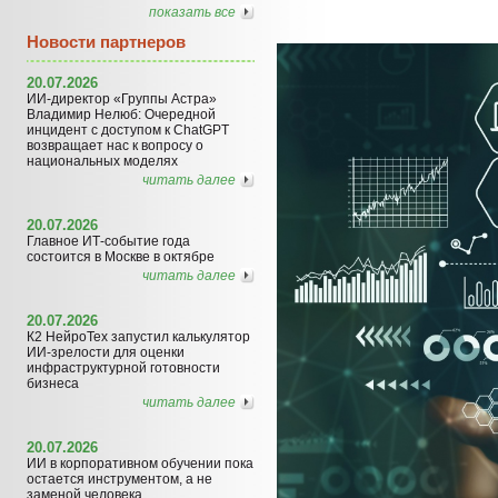
показать все
Новости партнеров
20.07.2026
ИИ-директор «Группы Астра»
Владимир Нелюб: Очередной
инцидент с доступом к ChatGPT
возвращает нас к вопросу о
национальных моделях
читать далее
20.07.2026
Главное ИТ-событие года
состоится в Москве в октябре
читать далее
20.07.2026
К2 НейроТех запустил калькулятор
ИИ-зрелости для оценки
инфраструктурной готовности
бизнеса
читать далее
20.07.2026
ИИ в корпоративном обучении пока
остается инструментом, а не
заменой человека