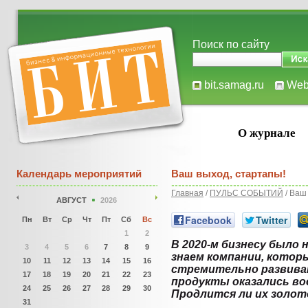
Поиск по сайту
bit.samag.ru
We
О журнале
Календарь мероприятий
Ваш выход, стартапы!
Главная
/
ПУЛЬС СОБЫТИЙ
/ Ваш
АВГУСТ
2026
Facebook
Twitter
Пн
Вт
Ср
Чт
Пт
Сб
Вс
1
2
В 2020-м бизнесу было н
3
4
5
6
7
8
9
знаем компании, которы
10
11
12
13
14
15
16
стремительно развиват
17
18
19
20
21
22
23
продукты оказались во
24
25
26
27
28
29
30
Продлится ли их золот
31