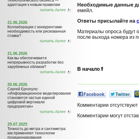
технологического бизнеса —
Необходимые данные дл
адаптация к новым правилам
читать далее
емейл.
Ответы присылайте на
21.06.2026
Коллаборации с конкурентами:
Материалы опроса будут 
необходимость или рискованная
ставка?
после выхода номера из п
читать далее
21.06.2026
Как вы обеспечиваете
непрерывность разработки без
зарубежных облаков?
В начало⇑
читать далее
20.06.2026
Сергей Ергопуло:
Facebook
Twitter
«Информационное моделирование
становится частью единой
цифровой вертикали
Комментарии отсутствуют
предприятия»
читать далее
Комментарии могут отстав
29.07.2025
Точность до метра и сантиметра:
как применяют технологии
позиционирования