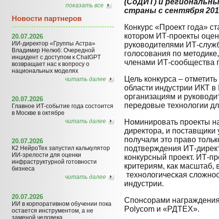
(СоДИТ) и региональны
показать все
страны с сентября 2012
Новости партнеров
Конкурс «Проект года» с
котором ИТ-проекты оце
20.07.2026
ИИ-директор «Группы Астра»
руководителями ИТ-служб
Владимир Нелюб: Очередной
голосования по методике
инцидент с доступом к ChatGPT
членами ИТ-сообщества 
возвращает нас к вопросу о
национальных моделях
Цель конкурса – отметить
читать далее
области индустрии ИКТ в 
организациям и руковод
20.07.2026
передовые технологии дл
Главное ИТ-событие года состоится
в Москве в октябре
читать далее
Номинировать проекты на
директора, и поставщики 
получали это право тольк
20.07.2026
подтверждения ИТ-дирек
К2 НейроТех запустил калькулятор
ИИ-зрелости для оценки
конкурсный проект. ИТ-п
инфраструктурной готовности
критериям, как масштаб, 
бизнеса
технологическая сложнос
читать далее
индустрии.
20.07.2026
C
понсорами награждени
ИИ в корпоративном обучении пока
Polycom
и «РДТЕХ».
остается инструментом, а не
заменой человека