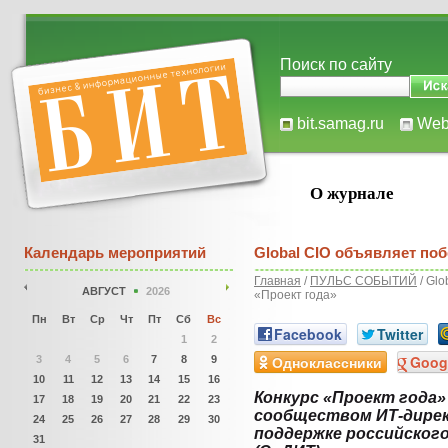
Поиск по сайту
bit.samag.ru
We
О журнале
Календарь мероприятий
Global CIO объявляет поб
Главная
/
ПУЛЬС СОБЫТИЙ
/ Glo
АВГУСТ
2026
«Проект года»
Пн
Вт
Ср
Чт
Пт
Сб
Вс
Facebook
Twitter
1
2
Одноклассники
Goog
3
4
5
6
7
8
9
10
11
12
13
14
15
16
Конкурс «Проект года
17
18
19
20
21
22
23
сообществом ИТ-директ
24
25
26
27
28
29
30
поддержке российског
31