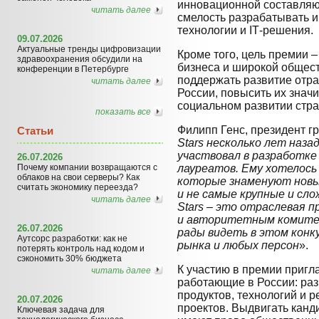
инновационной составляющ
читать далее
смелость разрабатывать и
технологии и IТ-решения.
09.07.2026
Актуальные тренды цифровизации
Кроме того, цель премии 
здравоохранения обсудили на
бизнеса и широкой общест
конференции в Петербурге
поддержать развитие отр
читать далее
России, повысить их знач
социальном развитии стр
показать все
Филипп Генс, президент 
Статьи
Stars несколько лет наза
участвовал в разработке
26.07.2026
Почему компании возвращаются с
лауреатов. Ему хотелось
облаков на свои серверы? Как
которые знаменуют новый
считать экономику переезда?
и не самые крупные и сло
читать далее
Stars – это отраслевая 
и авторитетным комите
26.07.2026
рады видеть в этом кон
Аутсорс разработки: как не
рынка и любых персон
».
потерять контроль над кодом и
сэкономить 30% бюджета
К участию в премии пригл
читать далее
работающие в России: ра
продуктов, технологий и р
20.07.2026
проектов. Выдвигать канд
Ключевая задача для