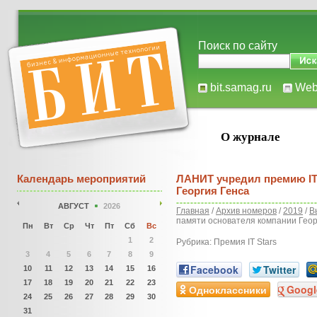
Поиск по сайту
bit.samag.ru
We
О журнале
Календарь мероприятий
ЛАНИТ учредил премию IT 
Георгия Генса
АВГУСТ
2026
Главная
/
Архив номеров
/
2019
/
В
памяти основателя компании Геор
Пн
Вт
Ср
Чт
Пт
Сб
Вс
1
2
Рубрика: Премия IT Stars
3
4
5
6
7
8
9
Facebook
Twitter
10
11
12
13
14
15
16
17
18
19
20
21
22
23
Одноклассники
Googl
24
25
26
27
28
29
30
31