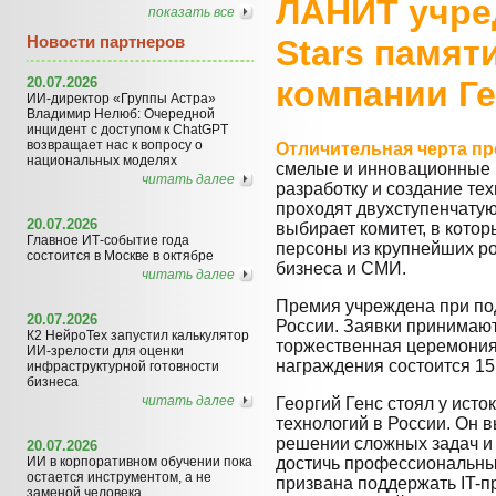
ЛАНИТ учре
показать все
Новости партнеров
Stars памят
20.07.2026
компании Ге
ИИ-директор «Группы Астра»
Владимир Нелюб: Очередной
инцидент с доступом к ChatGPT
возвращает нас к вопросу о
Отличительная черта п
национальных моделях
смелые и инновационные и
читать далее
разработку и создание тех
проходят двухступенчатую
20.07.2026
выбирает комитет, в кото
Главное ИТ-событие года
персоны из крупнейших ро
состоится в Москве в октябре
бизнеса и СМИ.
читать далее
Премия учреждена при п
20.07.2026
России. Заявки принимают
К2 НейроТех запустил калькулятор
торжественная церемония
ИИ-зрелости для оценки
награждения состоится 15
инфраструктурной готовности
бизнеса
читать далее
Георгий Генс стоял у ист
технологий в России. Он
решении сложных задач и 
20.07.2026
ИИ в корпоративном обучении пока
достичь профессиональных
остается инструментом, а не
призвана поддержать IT-п
заменой человека