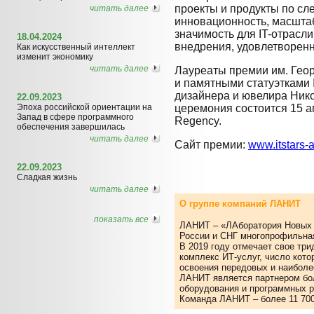
проекты и продукты по с
читать далее
инновационность, масшта
значимость для IT-отрасл
18.04.2024
внедрения, удовлетворенн
Как искусственный интеллект
изменит экономику
читать далее
Лауреаты премии им. Гео
и памятными статуэтками I
дизайнера и ювелира Ник
22.09.2023
Эпоха российской ориентации на
церемония состоится 15 ап
Запад в сфере программного
Regency.
обеспечения завершилась
читать далее
Сайт премии:
www.itstars-
22.09.2023
Сладкая жизнь
читать далее
О группе компаний ЛАНИТ
показать все
ЛАНИТ – «ЛАборатория Новых 
России и СНГ многопрофильная
В 2019 году отмечает свое тр
комплекс ИТ-услуг, число кото
освоения передовых и наиболе
ЛАНИТ является партнером бо
оборудования и программных р
Команда ЛАНИТ – более 11 700