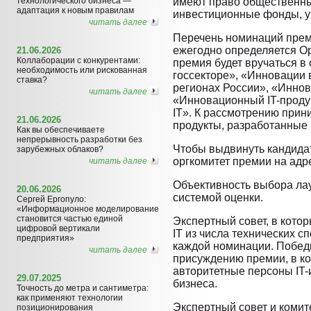
технологического бизнеса —
имеют право общественны
адаптация к новым правилам
инвестиционные фонды, у
читать далее
Перечень номинаций преми
ежегодно определяется Ор
21.06.2026
Коллаборации с конкурентами:
премия будет вручаться в
необходимость или рискованная
госсекторе», «Инновации 
ставка?
регионах России», «Иннов
читать далее
«Инновационный IT-проду
IT». К рассмотрению прин
21.06.2026
продукты, разработанные 
Как вы обеспечиваете
непрерывность разработки без
Чтобы выдвинуть кандидат
зарубежных облаков?
оргкомитет премии на адрес
читать далее
Объективность выбора ла
20.06.2026
системой оценки.
Сергей Ергопуло:
«Информационное моделирование
становится частью единой
Экспертный совет, в кото
цифровой вертикали
IT из числа технических с
предприятия»
каждой номинации. Побед
читать далее
присуждению премии, в к
авторитетные персоны IT-
29.07.2025
бизнеса.
Точность до метра и сантиметра:
как применяют технологии
Экспертный совет и комит
позиционирования