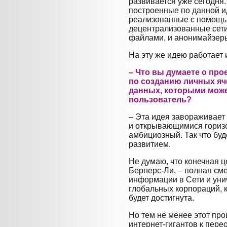
развивается уже сегодня.
построенные по данной и
реализованные с помощью
децентрализованные сет
файлами, и анонимайзер
На эту же идею работает 
– Что вы думаете о про
по созданию личных яч
данных, которыми може
пользователь?
– Эта идея завораживает
и открывающимися горизо
амбициозный. Так что буд
развитием.
Не думаю, что конечная ц
Бернерс-Ли, – полная см
информации в Сети и уни
глобальных корпораций, к
будет достигнута.
Но тем не менее этот пр
интернет-гигантов к пер