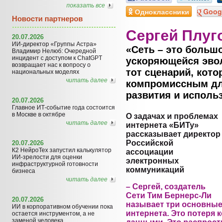
показать все
Одноклассники
Goog
Новости партнеров
Сергей Плуг
20.07.2026
ИИ-директор «Группы Астра»
«Сеть – это большо
Владимир Нелюб: Очередной
инцидент с доступом к ChatGPT
ускоряющейся эво
возвращает нас к вопросу о
тот сценарий, кото
национальных моделях
читать далее
компромиссным для
развития и исполь
20.07.2026
Главное ИТ-событие года состоится
в Москве в октябре
О задачах и проблемах
читать далее
интернета «БИТу»
рассказывает директор
Российской
20.07.2026
К2 НейроТех запустил калькулятор
ассоциации
ИИ-зрелости для оценки
электронных
инфраструктурной готовности
коммуникаций
бизнеса
читать далее
– Сергей, создатель
Сети Тим Бернерс-Ли
20.07.2026
называет три основны
ИИ в корпоративном обучении пока
интернета. Это потеря
остается инструментом, а не
заменой человека