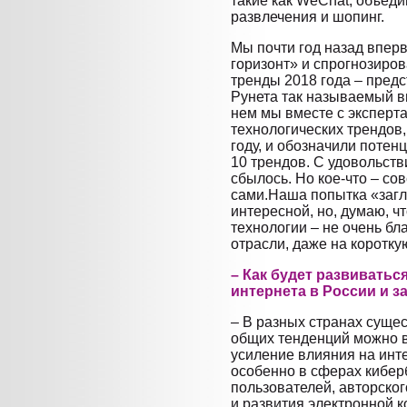
такие как WeChat, объед
развлечения и шопинг.
Мы почти год назад впер
горизонт» и спрогнозиро
тренды 2018 года – пред
Рунета так называемый в
нем мы вместе с эксперт
технологических трендов,
году, и обозначили потен
10 трендов. С удовольств
сбылось. Но кое-что – со
сами.Наша попытка «загл
интересной, но, думаю, ч
технологии – не очень б
отрасли, даже на коротку
– Как будет развиватьс
интернета в России и з
– В разных странах суще
общих тенденций можно
усиление влияния на инте
особенно в сферах кибер
пользователей, авторског
и развития электронной к