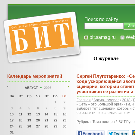
Поиск по сайту
bit.samag.ru
We
О журнале
Календарь мероприятий
Сергей Плуготаренко: «Се
ходе ускоряющейся эволю
сценарий, который стане
АВГУСТ
2026
участников ее развития и
Пн
Вт
Ср
Чт
Пт
Сб
Вс
Главная
/
Архив номеров
/
2018
/
1
2
«Сеть – это большой организм, и
3
4
5
6
7
8
9
выберет тот сценарий, который с
ее развития и использования»
10
11
12
13
14
15
16
17
18
19
20
21
22
23
Рубрика: Тема номера / БИТ.Руне
24
25
26
27
28
29
30
31
Facebook
Twitter