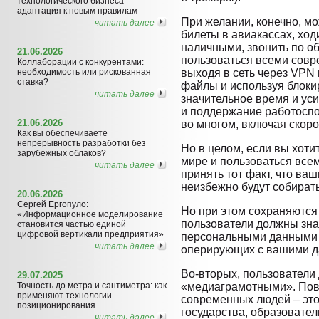
технологического бизнеса —
адаптация к новым правилам
При желании, конечно, м
читать далее
билеты в авиакассах, ход
наличными, звонить по 
21.06.2026
пользоваться всеми сов
Коллаборации с конкурентами:
необходимость или рискованная
выходя в сеть через VPN 
ставка?
файлы и используя блоки
читать далее
значительное время и уси
и поддержание работоспо
21.06.2026
во многом, включая скор
Как вы обеспечиваете
непрерывность разработки без
Но в целом, если вы хот
зарубежных облаков?
мире и пользоваться все
читать далее
принять тот факт, что в
неизбежно будут собирать
20.06.2026
Сергей Ергопуло:
Но при этом сохраняются
«Информационное моделирование
пользователи должны знат
становится частью единой
цифровой вертикали предприятия»
персональными данными (
читать далее
оперирующих с вашими д
Во-вторых, пользователи
29.07.2025
Точность до метра и сантиметра: как
«медиаграмотными». По
применяют технологии
современных людей – это
позиционирования
государства, образовател
читать далее