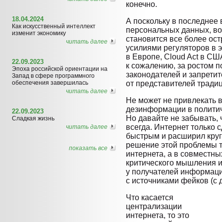
конечно.
18.04.2024
А поскольку в последнее 
Как искусственный интеллект
персональных данных, во
изменит экономику
становится все более ос
читать далее
усилиями регуляторов в 
в Европе, Cloud Act в США
22.09.2023
к сожалению, за ростом п
Эпоха российской ориентации на
законодателей и запрети
Запад в сфере программного
обеспечения завершилась
от представителей тради
читать далее
Не может не привлекать 
дезинформации в политич
22.09.2023
Но давайте не забывать, 
Сладкая жизнь
всегда. Интернет только 
читать далее
быстрым и расширил круг
решение этой проблемы т
показать все
интернета, а в совместн
критического мышления 
у получателей информаци
с источниками фейков (с д
Что касается
централизации
интернета, то это