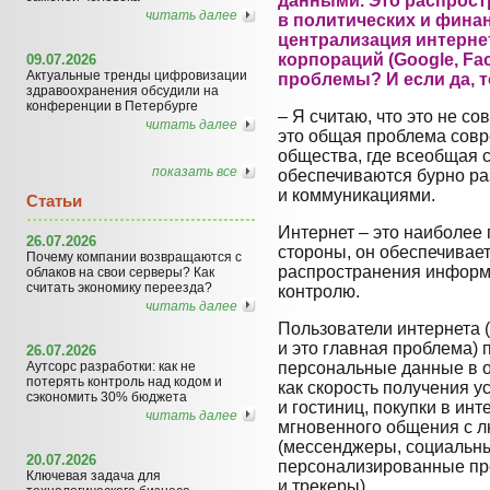
данными. Это распрост
читать далее
в политических и финан
централизация интерне
корпораций (Google, Fac
09.07.2026
Актуальные тренды цифровизации
проблемы? И если да, т
здравоохранения обсудили на
конференции в Петербурге
– Я считаю, что это не с
читать далее
это общая проблема совр
общества, где всеобщая с
показать все
обеспечиваются бурно р
и коммуникациями.
Статьи
Интернет – это наиболее
26.07.2026
стороны, он обеспечивае
Почему компании возвращаются с
распространения информа
облаков на свои серверы? Как
считать экономику переезда?
контролю.
читать далее
Пользователи интернета (
и это главная проблема)
26.07.2026
Аутсорс разработки: как не
персональные данные в о
потерять контроль над кодом и
как скорость получения у
сэкономить 30% бюджета
и гостиниц, покупки в ин
читать далее
мгновенного общения с л
(мессенджеры, социальны
20.07.2026
персонализированные пр
Ключевая задача для
и трекеры).