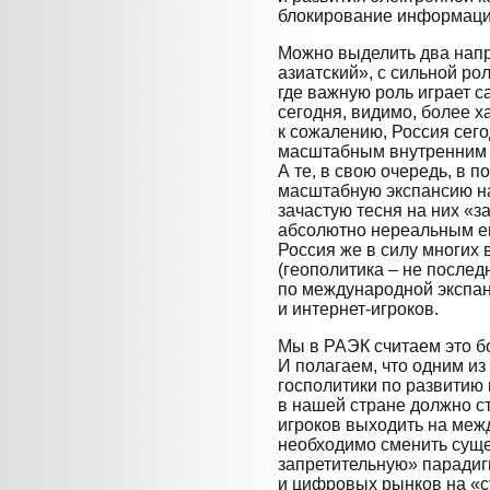
блокирование информаци
Можно выделить два напр
азиатский», с сильной ро
где важную роль играет 
сегодня, видимо, более х
к сожалению, Россия сего
масштабным внутренним р
А те, в свою очередь, в 
масштабную экспансию н
зачастую тесня на них «з
абсолютно нереальным ещ
Россия же в силу многих
(геополитика – не послед
по международной экспа
и интернет-игроков.
Мы в РАЭК считаем это б
И полагаем, что одним и
госполитики по развитию
в нашей стране должно с
игроков выходить на меж
необходимо сменить сущ
запретительную» парадиг
и цифровых рынков на «