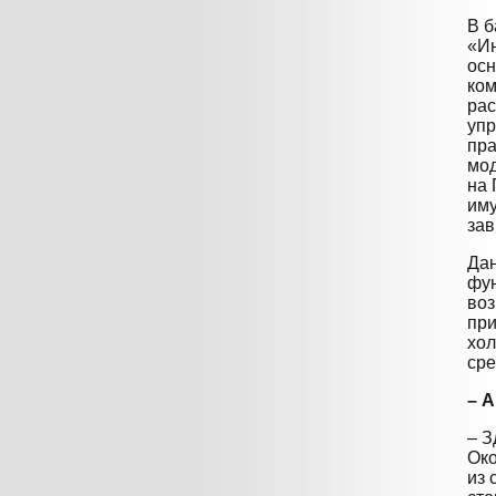
В б
«Ин
ос
ком
рас
упр
пра
мод
на 
иму
зав
Дан
фун
воз
при
хол
сре
– 
– З
Око
из 