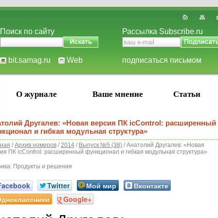
Поиск по сайту
Рассылка Subscribe.ru
bit.samag.ru
Web
подписаться письмом
О журнале
Ваше мнение
Статьи
толий Другалев: «Новая версия ПК icControl: расширенный
кционал и гибкая модульная структура»
вная
/
Архив номеров
/
2014
/
Выпуск №5 (38)
/ Анатолий Другалев: «Новая
ия ПК icControl: расширенный функционал и гибкая модульная структура»
ика: Продукты и решения
Facebook
Twitter
Мой мир
Вконтакте
Одноклассники
Google+