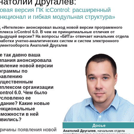
натолий Другалев:
овая версия ПК icControl: расширенный
нкционал и гибкая модульная структура»
 «Интелком» анонсировал выход новой версии программного
плекса icControl 6.0. В чем ее принципиальные отличия от
дыдущей версии? На вопросы «БИТа» отвечает начальник отдела
работки учетно-аналитических систем и систем электронного
ументооборота Анатолий Другалев
е так давно ваша
мпания анонсировала
явление новой версии
ограммы по
равлению
ущественным
мплексом организации
ontrol 6.0. Чем было
условлено ее
здание? Какие новые
нкциональные
зможности в ней
явились?
Досье
ричины появления новой
Анатолий Другалев
, начальник отдела