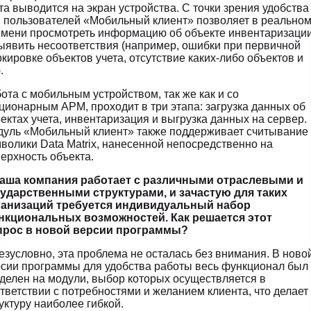
та выводится на экран устройства. С точки зрения удобства
 пользователей «Мобильный клиент» позволяет в реально
мени просмотреть информацию об объекте инвентаризаци
ыявить несоответствия (например, ошибки при первичной
кировке объектов учета, отсутствие каких-либо объектов и
.
ота с мобильным устройством, так же как и со
ционарным АРМ, проходит в три этапа: загрузка данных об
ектах учета, инвентаризация и выгрузка данных на сервер.
уль «Мобильный клиент» также поддерживает считывание
волики Data Matrix, нанесенной непосредственно на
ерхность объекта.
Ваша компания работает с различными отраслевыми и
сударственными структурами, и зачастую для таких
ганизаций требуется индивидуальный набор
нкциональных возможностей. Как решается этот
прос в новой версии программы?
езусловно, эта проблема не осталась без внимания. В ново
сии программы для удобства работы весь функционал был
делен на модули, выбор которых осуществляется в
тветствии с потребностями и желанием клиента, что делает
уктуру наиболее гибкой.