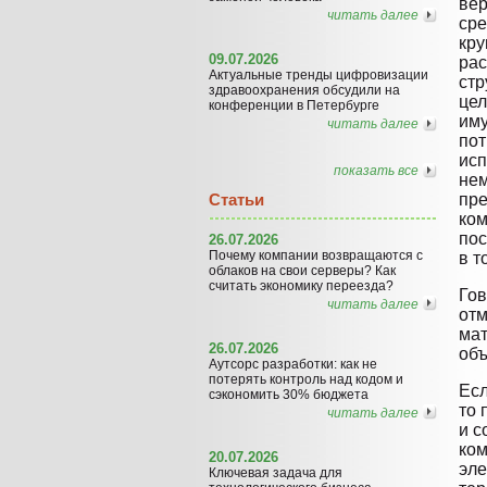
вер
читать далее
сре
кру
09.07.2026
рас
Актуальные тренды цифровизации
стр
здравоохранения обсудили на
цел
конференции в Петербурге
иму
читать далее
пот
исп
показать все
нем
Статьи
пр
ком
пос
26.07.2026
Почему компании возвращаются с
в т
облаков на свои серверы? Как
считать экономику переезда?
Гов
читать далее
отм
мат
26.07.2026
объ
Аутсорс разработки: как не
потерять контроль над кодом и
Есл
сэкономить 30% бюджета
то 
читать далее
и с
ком
20.07.2026
эле
Ключевая задача для