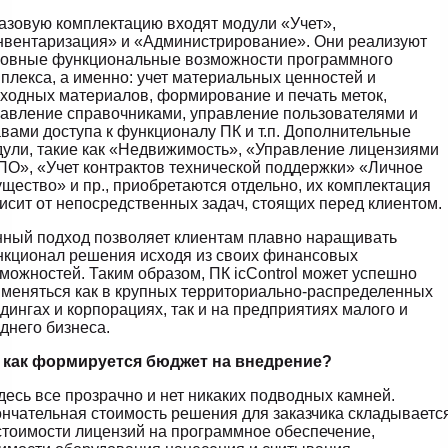
азовую комплектацию входят модули «Учет»,
вентаризация» и «Администрирование». Они реализуют
новные функциональные возможности программного
плекса, а именно: учет материальных ценностей и
ходных материалов, формирование и печать меток,
авление справочниками, управление пользователями и
вами доступа к функционалу ПК и т.п. Дополнительные
ули, такие как «Недвижимость», «Управление лицензиями
ПО», «Учет контрактов технической поддержки» «Личное
щество» и пр., приобретаются отдельно, их комплектация
исит от непосредственных задач, стоящих перед клиентом.
ный подход позволяет клиентам плавно наращивать
кционал решения исходя из своих финансовых
можностей. Таким образом, ПК icControl может успешно
меняться как в крупных территориально-распределенных
дингах и корпорациях, так и на предприятиях малого и
днего бизнеса.
А как формируется бюджет на внедрение?
десь все прозрачно и нет никаких подводных камней.
нчательная стоимость решения для заказчика складываетс
стоимости лицензий на программное обеспечение,