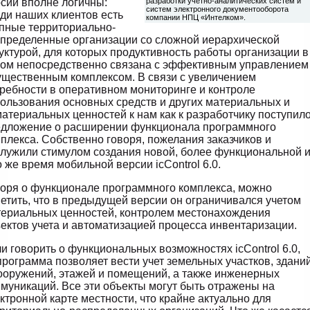
сии вполне логичны:
разработки учетно-аналитических систем и
систем электронного документооборота
ди наших клиентов есть
компании НПЦ «Интелком».
пные территориально-
пределенные организации со сложной иерархической
уктурой, для которых продуктивность работы организации в
ом непосредственно связана с эффективным управлением
щественным комплексом. В связи с увеличением
ребности в оперативном мониторинге и контроле
ользования основных средств и других материальных и
атериальных ценностей к нам как к разработчику поступил
едложение о расширении функционала программного
плекса. Собственно говоря, пожелания заказчиков и
лужили стимулом создания новой, более функциональной 
о же время мобильной версии icControl 6.0.
оря о функционале программного комплекса, можно
етить, что в предыдущей версии он ограничивался учетом
ериальных ценностей, контролем местонахождения
ектов учета и автоматизацией процесса инвентаризации.
и говорить о функциональных возможностях icControl 6.0,
программа позволяет вести учет земельных участков, здани
ооружений, этажей и помещений, а также инженерных
муникаций. Все эти объекты могут быть отражены на
ктронной карте местности, что крайне актуально для