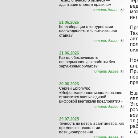
тер
технологического бизнеса —
адаптация к новым правилам
вед
читать далее
мож
инт
21.06.2026
Коллаборации с конкурентами:
Пре
необходимость или рискованная
Так
ставка?
авт
читать далее
пол
вид
21.06.2026
Как вы обеспечиваете
Нов
непрерывность разработки без
штр
зарубежных облаков?
При
читать далее
пер
пре
20.06.2026
Сергей Ергопуло:
Еще
«Информационное моделирование
становится частью единой
явл
цифровой вертикали предприятия»
Это
читать далее
раз
воз
29.07.2025
т.п
Точность до метра и сантиметра: как
раб
применяют технологии
с д
позиционирования
читать далее