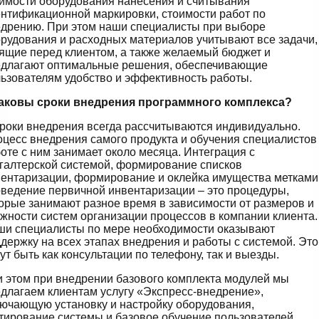
имости оборудования нанесения и считывания
нтификационной маркировки, стоимости работ по
дрению. При этом наши специалисты при выборе
рудования и расходных материалов учитывают все задачи,
ящие перед клиентом, а также желаемый бюджет и
едлагают оптимальные решения, обеспечивающие
ьзователям удобство и эффективность работы.
Каковы сроки внедрения программного комплекса?
роки внедрения всегда рассчитываются индивидуально.
цесс внедрения самого продукта и обучения специалистов
оте с ним занимает около месяца. Интеграция с
галтерской системой, формирование списков
ентаризации, формирование и оклейка имущества метками
ведение первичной инвентаризации – это процедуры,
орые занимают разное время в зависимости от размеров и
жности систем организации процессов в компании клиента.
и специалисты по мере необходимости оказывают
держку на всех этапах внедрения и работы с системой. Это
ут быть как консультации по телефону, так и выезды.
 этом при внедрении базового комплекта модулей мы
длагаем клиентам услугу «Экспресс-внедрение»,
ючающую установку и настройку оборудования,
тирование системы и базовое обучение пользователей.