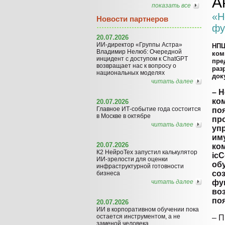
А
показать все
«Н
Новости партнеров
фу
20.07.2026
ИИ-директор «Группы Астра»
НПЦ
Владимир Нелюб: Очередной
ком
инцидент с доступом к ChatGPT
пре
возвращает нас к вопросу о
раз
национальных моделях
док
читать далее
– Н
ко
20.07.2026
Главное ИТ-событие года состоится
по
в Москве в октябре
пр
читать далее
уп
им
20.07.2026
ко
К2 НейроТех запустил калькулятор
icC
ИИ-зрелости для оценки
об
инфраструктурной готовности
со
бизнеса
читать далее
фу
во
по
20.07.2026
ИИ в корпоративном обучении пока
остается инструментом, а не
– П
заменой человека