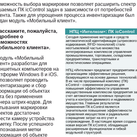
можность выбора маркировки позволяет расширить спектр
аемых ПК icControl задач в зависимости от потребностей
ента. Также для упрощения процесса инвентаризации был
дан модуль «Мобильный клиент».
асскажите, пожалуйста,
НПЦ «Интелком»: ПК icControl
дробнее о
Сегодня применение методов и средств
автоматической идентификации (штрихового
зможностях
кодирования, RFID-технологий) стало
обильного клиента».
неотъемлемой частью множества
интегрированных комплексов управления
промышленными, торговыми, складскими
Модуль «Мобильный
предприятиями, транспортными и
ент» разработан для
логистическими операциями.
аншетных компьютеров на
НПЦ «Интелком» предлагает предприятиям 
тформе Windows 8 и iOS.
организациям эффективные решения,
базирующиеся на основе данных технологий
позволяет проводить
В их числе программный комплекс (ПК)
ентаризацию и сбор
icControl – современное решение для
повышения эффективности управления
ормации об объектах
имущественным комплексом предприятия за
та без применения
счет автоматизации основных процессов
учета и контроля движимого и недвижимого
нера штрих-кодов. Для
имущества. Главным результатом
тывания маркировки
применения ПК icControl является
значительное повышение эффективности
ектов достаточно
управления имуществом и радикальное
ести камеру устройства
сокращение затрат на его учет и
сопровождение. В настоящее время создана
метку. После успешного
новая версия ПК icControl, обладающая
познавания метки
расширенным функционалом и гибкой
модульной структурой.
ормация об объекте