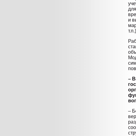
уче
для
вре
и в
мар
т.п.)
Раб
ста
объ
Мод
сим
пов
– 
го
ор
фу
во
– Б
вер
раз
соо
стр