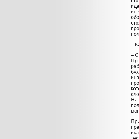
сто
иде
вне
обо
сто
пр
пол
– 
– С
Про
раб
бух
инв
про
кот
сло
Наш
под
мог
При
пре
вкл
тес