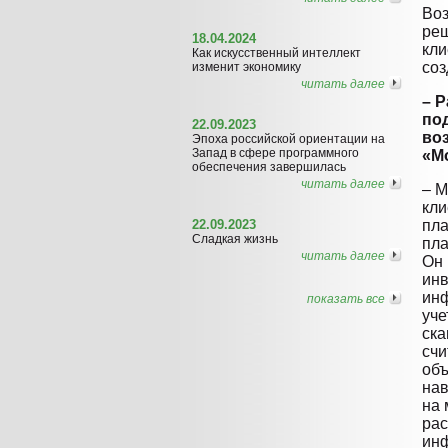
Воз
реш
18.04.2024
кли
Как искусственный интеллект
соз
изменит экономику
читать далее
– Р
по
22.09.2023
во
Эпоха российской ориентации на
Запад в сфере программного
«М
обеспечения завершилась
читать далее
– 
кли
22.09.2023
пл
Сладкая жизнь
пла
читать далее
Он 
инв
инф
показать все
уче
ска
счи
объ
нав
на 
рас
инф