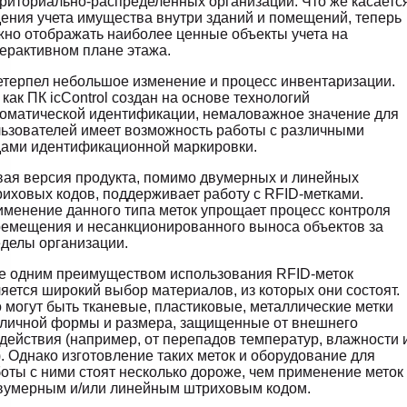
риториально-распределенных организаций. Что же касаетс
ения учета имущества внутри зданий и помещений, теперь
но отображать наиболее ценные объекты учета на
ерактивном плане этажа.
терпел небольшое изменение и процесс инвентаризации.
 как ПК icControl создан на основе технологий
оматической идентификации, немаловажное значение для
ьзователей имеет возможность работы с различными
ами идентификационной маркировки.
ая версия продукта, помимо двумерных и линейных
иховых кодов, поддерживает работу с RFID-метками.
менение данного типа меток упрощает процесс контроля
емещения и несанкционированного выноса объектов за
делы организации.
 одним преимуществом использования RFID-меток
яется широкий выбор материалов, из которых они состоят.
 могут быть тканевые, пластиковые, металлические метки
личной формы и размера, защищенные от внешнего
действия (например, от перепадов температур, влажности 
.). Однако изготовление таких меток и оборудование для
оты с ними стоят несколько дороже, чем применение меток
вумерным и/или линейным штриховым кодом.