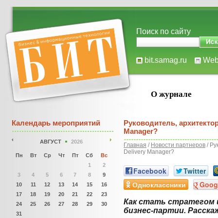
Поиск по сайту
bit.samag.ru
We
О журнале
Календарь мероприятий
Руководитель, архитектор,
Manager?
АВГУСТ
2026
Главная
/
Новости партнеров
/ Ру
Delivery Manager?
Пн
Вт
Ср
Чт
Пт
Сб
Вс
1
2
Facebook
Twitter
3
4
5
6
7
8
9
Одноклассники
Goog
10
11
12
13
14
15
16
17
18
19
20
21
22
23
Как стать стратегом
24
25
26
27
28
29
30
бизнес-партии. Расска
31