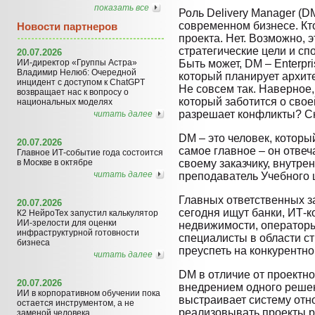
показать все
Роль Delivery Manager (D
современном бизнесе. Кто
Новости партнеров
проекта. Нет. Возможно,
стратегические цели и сп
20.07.2026
ИИ-директор «Группы Астра»
Быть может, DM – Enterprise
Владимир Нелюб: Очередной
который планирует архит
инцидент с доступом к ChatGPT
Не совсем так. Наверное,
возвращает нас к вопросу о
который заботится о свое
национальных моделях
разрешает конфликты? Сн
читать далее
DM – это человек, которы
20.07.2026
самое главное – он отвеч
Главное ИТ-событие года состоится
в Москве в октябре
своему заказчику, внутре
читать далее
преподаватель Учебного
Главных ответственных за
20.07.2026
сегодня ищут банки, ИТ-к
К2 НейроТех запустил калькулятор
ИИ-зрелости для оценки
недвижимости, операторы
инфраструктурной готовности
специалисты в области ст
бизнеса
преуспеть на конкурентно
читать далее
DM в отличие от проектн
20.07.2026
внедрением одного решен
ИИ в корпоративном обучении пока
выстраивает систему отн
остается инструментом, а не
реализовывать проекты р
заменой человека