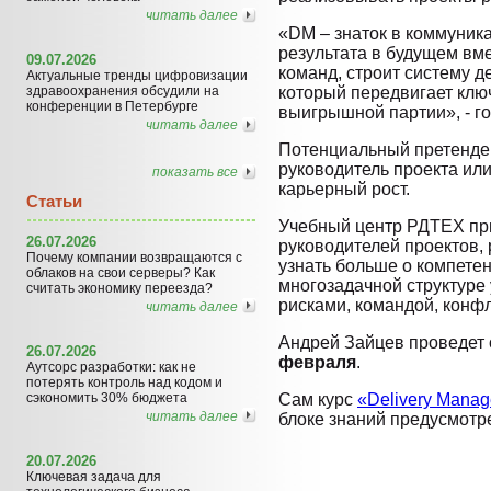
читать далее
«DM – знаток в коммуника
результата в будущем вм
09.07.2026
команд, строит систему д
Актуальные тренды цифровизации
здравоохранения обсудили на
который передвигает кл
конференции в Петербурге
выигрышной партии», - г
читать далее
Потенциальный претенден
руководитель проекта ил
показать все
карьерный рост.
Статьи
Учебный центр РДТЕХ пр
26.07.2026
руководителей проектов,
Почему компании возвращаются с
узнать больше о компете
облаков на свои серверы? Как
многозадачной структуре
считать экономику переезда?
рисками, командой, конф
читать далее
Андрей Зайцев проведет
26.07.2026
февраля
.
Аутсорс разработки: как не
потерять контроль над кодом и
сэкономить 30% бюджета
Сам курс
«Delivery Manag
читать далее
блоке знаний предусмотре
20.07.2026
Ключевая задача для