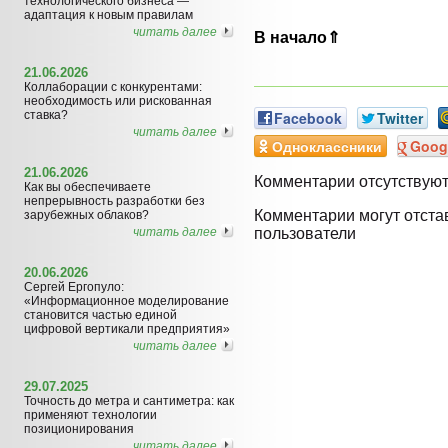
технологического бизнеса —
адаптация к новым правилам
читать далее
В начало⇑
21.06.2026
Коллаборации с конкурентами:
необходимость или рискованная
ставка?
Facebook
Twitter
читать далее
Одноклассники
Goog
21.06.2026
Комментарии отсутствую
Как вы обеспечиваете
непрерывность разработки без
Комментарии могут отста
зарубежных облаков?
читать далее
пользователи
20.06.2026
Сергей Ергопуло:
«Информационное моделирование
становится частью единой
цифровой вертикали предприятия»
читать далее
29.07.2025
Точность до метра и сантиметра: как
применяют технологии
позиционирования
читать далее