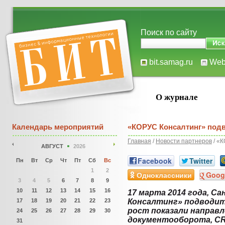
Поиск по сайту
bit.samag.ru
We
О журнале
Календарь мероприятий
«КОРУС Консалтинг» подв
Главная
/
Новости партнеров
/ «К
АВГУСТ
2026
Facebook
Twitter
Пн
Вт
Ср
Чт
Пт
Сб
Вс
1
2
Одноклассники
Goog
3
4
5
6
7
8
9
10
11
12
13
14
15
16
17 марта 2014 года, С
17
18
19
20
21
22
23
Консалтинг» подводит
рост показали направ
24
25
26
27
28
29
30
документооборота, СR
31