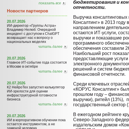
бюджетирования и кон
показать все
отчетности.
Новости партнеров
Выручка консалтинговых
20.07.2026
Консалтинг» в 2013 году
ИИ-директор «Группы Астра»
направлением деятельно
Владимир Нелюб: Очередной
остаются ИТ-услуги, сос
инцидент с доступом к ChatGPT
выручки и показавшие ро
возвращает нас к вопросу о
национальных моделях
программного обеспечени
читать далее
обеспечения составили 2
Наибольший рост показал
20.07.2026
предоставляющие услуги
Главное ИТ-событие года состоится
электронного документоо
в Москве в октябре
решений и систем бюдже
читать далее
финансовой отчетности.
20.07.2026
Среди ключевых отраслей
К2 НейроТех запустил калькулятор
«КОРУС Консалтинг» был
ИИ-зрелости для оценки
прошлом году – финансов
инфраструктурной готовности
выручки), ритейл (13%), 
бизнеса
читать далее
государственный сектор (
В ежегодном рейтинге кр
20.07.2026
Северо-Западного федера
ИИ в корпоративном обучении пока
остается инструментом, а не
издательским домом «Ком
заменой человека