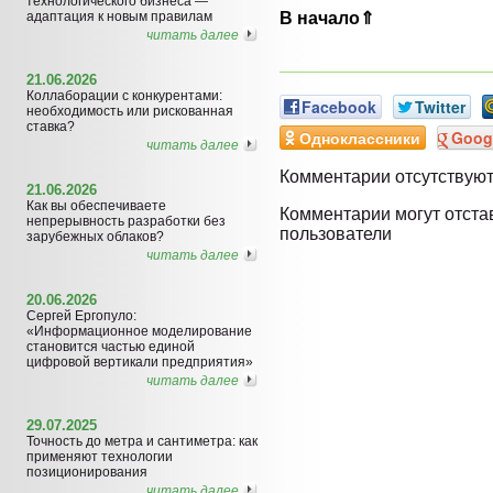
технологического бизнеса —
адаптация к новым правилам
В начало⇑
читать далее
21.06.2026
Коллаборации с конкурентами:
Facebook
Twitter
необходимость или рискованная
ставка?
Одноклассники
Goog
читать далее
Комментарии отсутствую
21.06.2026
Как вы обеспечиваете
Комментарии могут отста
непрерывность разработки без
пользователи
зарубежных облаков?
читать далее
20.06.2026
Сергей Ергопуло:
«Информационное моделирование
становится частью единой
цифровой вертикали предприятия»
читать далее
29.07.2025
Точность до метра и сантиметра: как
применяют технологии
позиционирования
читать далее