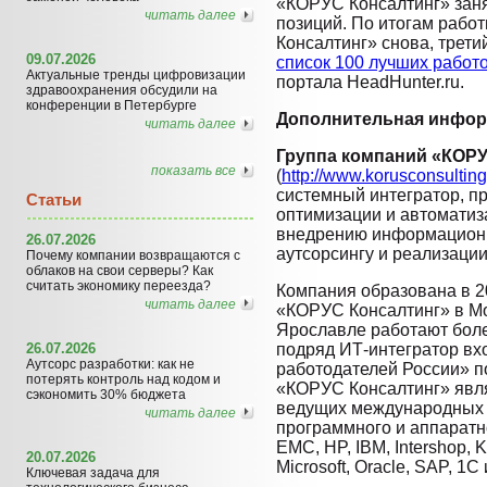
«КОРУС Консалтинг» заня
читать далее
позиций. По итогам раб
Консалтинг» снова, трети
09.07.2026
список 100 лучших работ
Актуальные тренды цифровизации
портала HeadHunter.ru.
здравоохранения обсудили на
конференции в Петербурге
Дополнительная инфор
читать далее
Группа компаний «КОРУ
показать все
(
http://www.korusconsulting
системный интегратор, п
Статьи
оптимизации и автоматиз
внедрению информационны
26.07.2026
аутсорсингу и реализаци
Почему компании возвращаются с
облаков на свои серверы? Как
считать экономику переезда?
Компания образована в 2
читать далее
«КОРУС Консалтинг» в Мо
Ярославле работают боле
26.07.2026
подряд ИТ-интегратор вх
Аутсорс разработки: как не
работодателей России» п
потерять контроль над кодом и
«КОРУС Консалтинг» явл
сэкономить 30% бюджета
ведущих международных 
читать далее
программного и аппаратно
EMC, HP, IBM, Intershop, K
20.07.2026
Microsoft, Oracle, SAP, 1C и
Ключевая задача для