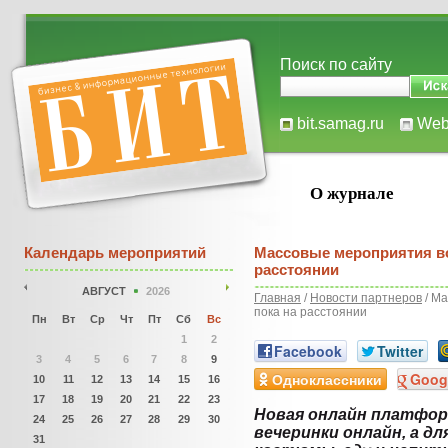
Поиск по сайту
bit.samag.ru
We
О журнале
Календарь мероприятий
Массовые мероприятия во
расстоянии
АВГУСТ
2026
Главная
/
Новости партнеров
/ Ма
пока на расстоянии
Пн
Вт
Ср
Чт
Пт
Сб
Вс
1
2
Facebook
Twitter
3
4
5
6
7
8
9
Одноклассники
Goog
10
11
12
13
14
15
16
17
18
19
20
21
22
23
Новая онлайн платфор
24
25
26
27
28
29
30
вечеринки онлайн, а д
31