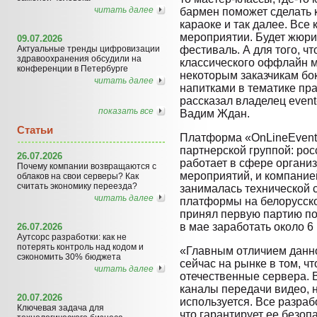
читать далее
бармен поможет сделать к
караоке и так далее. Все
мероприятии. Будет жюри
09.07.2026
Актуальные тренды цифровизации
фестиваль. А для того, ч
здравоохранения обсудили на
классического оффлайн 
конференции в Петербурге
некоторым заказчикам бок
читать далее
напитками в тематике пр
рассказал владелец еvent
показать все
Вадим Ждан.
Статьи
Платформа «OnLineEvent
партнерской группой: рос
26.07.2026
работает в сфере органи
Почему компании возвращаются с
мероприятий, и компанией
облаков на свои серверы? Как
считать экономику переезда?
занималась технической 
читать далее
платформы на белорусск
принял первую партию по
в мае заработать около 6 
26.07.2026
Аутсорс разработки: как не
потерять контроль над кодом и
«Главным отличием данн
сэкономить 30% бюджета
сейчас на рынке в том, чт
читать далее
отечественные сервера. 
каналы передачи видео, 
20.07.2026
используется. Все разра
Ключевая задача для
что гарантирует ее безоп