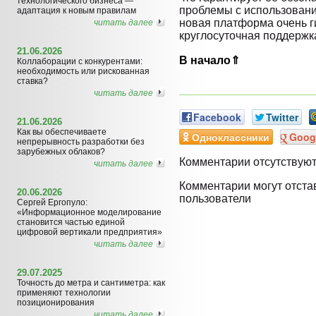
технологического бизнеса —
проблемы с использовани
адаптация к новым правилам
новая платформа очень г
читать далее
круглосуточная поддержк
21.06.2026
В начало⇑
Коллаборации с конкурентами:
необходимость или рискованная
ставка?
читать далее
Facebook
Twitter
21.06.2026
Как вы обеспечиваете
Одноклассники
Goog
непрерывность разработки без
зарубежных облаков?
Комментарии отсутствую
читать далее
Комментарии могут отста
20.06.2026
пользователи
Сергей Ергопуло:
«Информационное моделирование
становится частью единой
цифровой вертикали предприятия»
читать далее
29.07.2025
Точность до метра и сантиметра: как
применяют технологии
позиционирования
читать далее