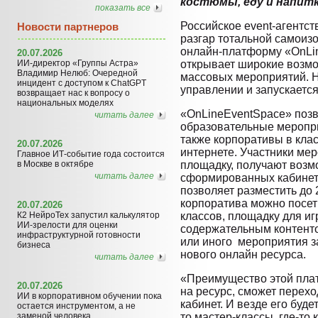
костюмы, еду и напит
показать все
Российское event-агентст
Новости партнеров
разгар тотальной самоиз
онлайн-платформу «OnLin
20.07.2026
ИИ-директор «Группы Астра»
открывает широкие возм
Владимир Нелюб: Очередной
массовых мероприятий. 
инцидент с доступом к ChatGPT
управлении и запускается
возвращает нас к вопросу о
национальных моделях
«OnLineEventSpace» позв
читать далее
образовательные меропри
также корпоративы в клас
20.07.2026
интернете. Участники мер
Главное ИТ-событие года состоится
в Москве в октябре
площадку, получают возм
читать далее
сформированных кабинет
позволяет разместить до 
корпоратива можно посети
20.07.2026
К2 НейроТех запустил калькулятор
классов, площадку для иг
ИИ-зрелости для оценки
содержательным контенто
инфраструктурной готовности
или иного мероприятия з
бизнеса
нового онлайн ресурса.
читать далее
«Преимущество этой плат
20.07.2026
на ресурс, сможет переход
ИИ в корпоративном обучении пока
кабинет. И везде его буде
остается инструментом, а не
заменой человека
то мастер-классы, где-то 