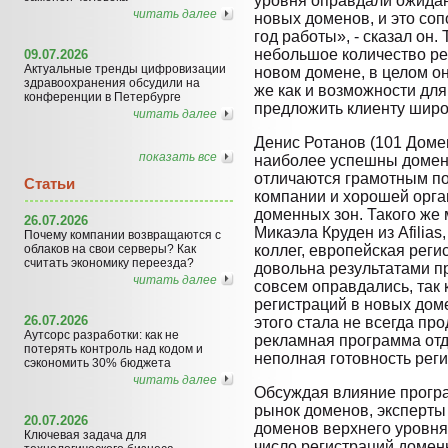
уровня оправдали ожидан
читать далее
новых доменов, и это со
год работы», - сказал он.
небольшое количество ре
09.07.2026
Актуальные тренды цифровизации
новом домене, в целом он
здравоохранения обсудили на
же как и возможности для
конференции в Петербурге
предложить клиенту широ
читать далее
Денис Ротанов (101 Домен
показать все
наиболее успешны домен
отличаются грамотным п
Статьи
компании и хорошей орга
доменных зон. Такого же
26.07.2026
Микаэла Круден из Afilias
Почему компании возвращаются с
облаков на свои серверы? Как
коллег, европейская реги
считать экономику переезда?
довольна результатами 
читать далее
совсем оправдались, так 
регистраций в новых дом
26.07.2026
этого стала не всегда пр
Аутсорс разработки: как не
рекламная программа отд
потерять контроль над кодом и
неполная готовность реги
сэкономить 30% бюджета
читать далее
Обсуждая влияние прогр
рынок доменов, эксперты 
20.07.2026
доменов верхнего уровня
Ключевая задача для
число регистраций домен