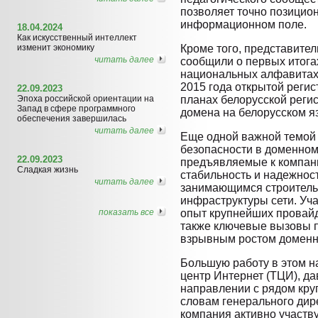
позволяет точно позицион
информационном поле.
18.04.2024
Как искусственный интеллект
изменит экономику
Кроме того, представите
читать далее
сообщили о первых итога
национальных алфавитах и
2015 года открытой регис
22.09.2023
Эпоха российской ориентации на
планах белорусской реги
Запад в сфере программного
домена на белорусском я
обеспечения завершилась
читать далее
Еще одной важной темой
безопасности в доменном
22.09.2023
предъявляемые к компан
Сладкая жизнь
стабильность и надежност
читать далее
занимающимся строитель
инфраструктуры сети. Уч
показать все
опыт крупнейших провайд
также ключевые вызовы 
взрывным ростом доменн
Большую работу в этом н
центр Интернет (ТЦИ), д
направлении с рядом кру
словам генерального дир
компания активно участв