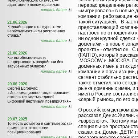
технологического бизнеса —
адаптация к новым правилам
перераспределение регис
читать далее
«мигрировало» в новые д
компании, работающие н
такой ситуацией. В част
21.06.2026
Коллаборации с конкурентами:
представляющий компани
необходимость или рискованная
настроен по отношению к
ставка?
ни одной крупной сделки
читать далее
доменами - в новых зонах
проекта» - отметил он. С
21.06.2026
(FAITID), который расска
Как вы обеспечиваете
.MOSCOW и .МОСКВА. По е
непрерывность разработки без
доменных имен в этих до
зарубежных облаков?
компании и организации, 
читать далее
сегмент стабильно растет
также отметил, что сегод
20.06.2026
рынка доменных имен, и 
Сергей Ергопуло:
«Информационное моделирование
имен в России составляет
становится частью единой
«серый рынок», по его оц
цифровой вертикали предприятия»
читать далее
О российском детском до
рассказал Денис Жилин. «
29.07.2025
«взрослого». Поэтому мы
Точность до метра и сантиметра: как
специальное пространство
применяют технологии
сказал он. Домен .ДЕТИ п
позиционирования
педагогического сообщест
читать далее