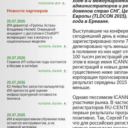
ходе 8-й международн
показать все
администраторов и р
Новости партнеров
доменов стран СНГ, Ц
Европы (TLDCON 2015),
года в Ереване.
20.07.2026
ИИ-директор «Группы Астра»
Владимир Нелюб: Очередной
Выступавшие на конферен
инцидент с доступом к ChatGPT
сегодняшний день в новы
возвращает нас к вопросу о
зарегистрировано почти 
национальных моделях
делегировано чуть меньше
читать далее
в половине из них идет от
100 тысяч регистраций у
20.07.2026
этом в конце июня ICANN
Главное ИТ-событие года состоится
в Москве в октябре
регистраций в новых дом
читать далее
существенно ниже заплан
корпорация прогнозирова
результат середины 2015 
20.07.2026
К2 НейроТех запустил калькулятор
меньше.
ИИ-зрелости для оценки
инфраструктурной готовности
Однако пессимизм ICANN 
бизнеса
участники рынка. В частн
читать далее
регистраторов RU-CENTE
первые результаты прог
20.07.2026
позитивно. Так, Сергей 
ИИ в корпоративном обучении пока
что для российских реги
остается инструментом, а не
заменой человека