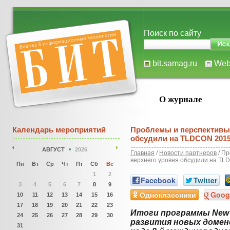
Поиск по сайту
bit.samag.ru
We
О журнале
Календарь мероприятий
Проблемы и перспективы
обсудили на TLDCON 201
АВГУСТ
2026
Главная
/
Новости партнеров
/ Пр
верхнего уровня обсудили на TL
Пн
Вт
Ср
Чт
Пт
Сб
Вс
1
2
Facebook
Twitter
3
4
5
6
7
8
9
Одноклассники
Goog
10
11
12
13
14
15
16
17
18
19
20
21
22
23
Итоги программы New
24
25
26
27
28
29
30
развития новых домено
31