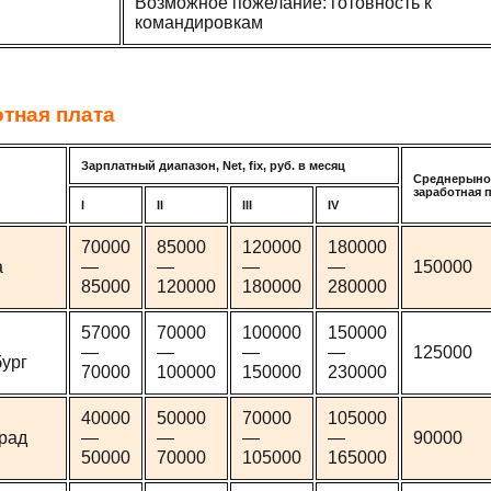
Возможное пожелание: готовность к
командировкам
тная плата
Зарплатный диапазон, Net, fix, руб. в месяц
Среднерыно
заработная 
I
II
III
IV
70000
85000
120000
180000
а
—
—
—
—
150000
85000
120000
180000
280000
57000
70000
100000
150000
—
—
—
—
125000
ург
70000
100000
150000
230000
40000
50000
70000
105000
рад
—
—
—
—
90000
50000
70000
105000
165000