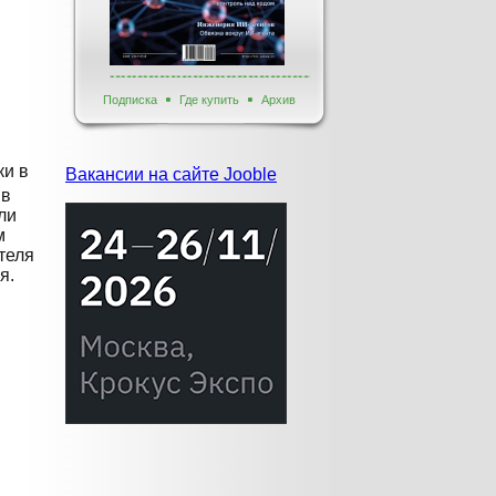
Подписка
Где купить
Архив
ки в
Вакансии на сайте Jooble
 в
ли
м
теля
я.