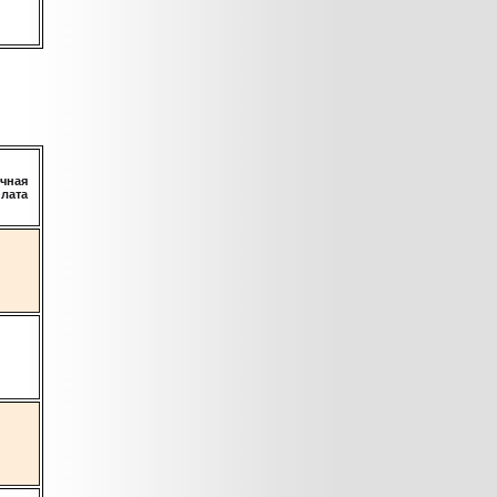
чная
плата