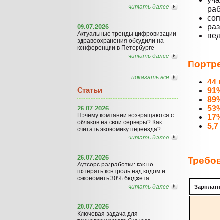
уча
читать далее
раб
соп
раз
09.07.2026
Актуальные тренды цифровизации
вед
здравоохранения обсудили на
конференции в Петербурге
читать далее
Портре
показать все
44 
Статьи
91
89
53
26.07.2026
Почему компании возвращаются с
17
облаков на свои серверы? Как
5,7
считать экономику переезда?
читать далее
26.07.2026
Требо
Аутсорс разработки: как не
потерять контроль над кодом и
сэкономить 30% бюджета
читать далее
Зарплат­
20.07.2026
Ключевая задача для