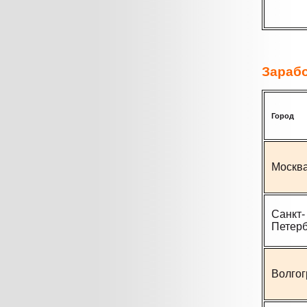
Зарабо
Город
Москв
Санкт-
Петерб
Волгог