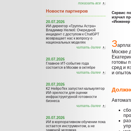
показать все
Новости партнеров
Сервис п
изучил пр
«Инженер 
20.07.2026
ИИ-директор «Группы Астра»
Владимир Нелюб: Очередной
инцидент с доступом к ChatGPT
возвращает нас к вопросу о
З
национальных моделях
арпла
читать далее
Москве д
Екатерин
20.07.2026
готовы п
Главное ИТ-событие года
сред и 
состоится в Москве в октябре
и опытом
читать далее
20.07.2026
К2 НейроТех запустил калькулятор
Должн
ИИ-зрелости для оценки
инфраструктурной готовности
Автомати
бизнеса
читать далее
сбо
про
20.07.2026
раз
ИИ в корпоративном обучении пока
упр
остается инструментом, а не
заменой человека