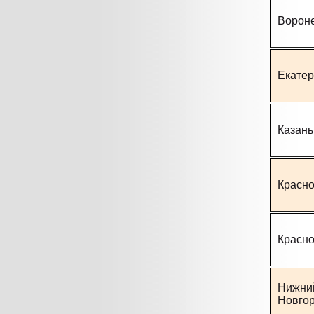
Ворон
Екатер
Казань
Красн
Красно
Нижни
Новго