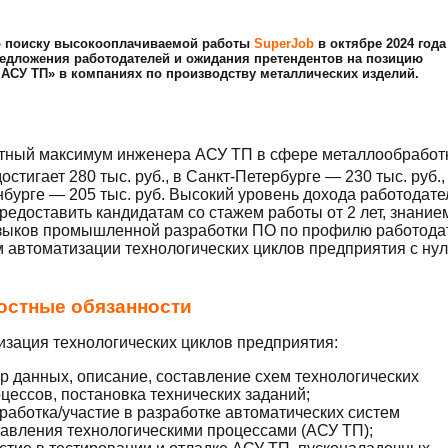
о поиску высокооплачиваемой работы
SuperJob
в октябре 2024 года
едложения работодателей и ожидания претендентов на позицию
АСУ ТП» в компаниях по производству металлических изделий.
тный максимум инженера АСУ ТП в сфере металлообработ
остигает 280 тыс. руб., в Санкт-Петербурге — 230 тыс. руб.,
бурге — 205 тыс. руб. Высокий уровень дохода работодате
редоставить кандидатам со стажем работы от 2 лет, знание
языков промышленной разработки ПО по профилю работода
 автоматизации технологических циклов предприятия с нул
остные обязанности
зация технологических циклов предприятия:
р данных, описание, составление схем технологических
цессов, постановка технических заданий;
работка/участие в разработке автоматических систем
авления технологическими процессами (АСУ ТП);