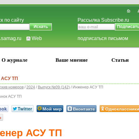
к по сайту
Рассылка Subscribe.ru
t.samag.ru
Web
подписаться письмом
О журнале
Ваше мнение
Статьи
 АСУ ТП
рхив номеров
/
2024
/
Выпуск №09 (142)
/ Инженер АСУ ТП
ынок АСУ ТП
ook
Twitter
Мой мир
Вконтакте
Одноклассник
+
енер АСУ ТП