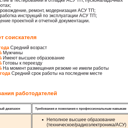
стие в тестировании и отладке АСУ ТП, пусконаладочных
отах;
ровождение, ремонт, модернизация АСУ ТП;
работка инструкций по эксплуатации АСУ ТП;
ение проектной и отчетной документации.
т соискателя
года
Средний возраст
%
Мужчины
%
Имеют высшее образование
%
Готовы к переезду
%
На момент размещения резюме не имели работы
 года
Средний срок работы на последнем месте
вания работодателей
ный
диапазон
Требования и пожелания к профессиональным навыкам
Неполное высшее образование
(техническое/радиоэлектроника/АСУ)