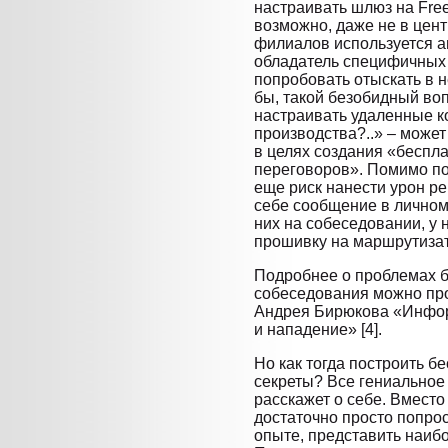
настраивать шлюз на Free
возможно, даже не в цент
филиалов используется а
обладатель специфичных
попробовать отыскать в н
бы, такой безобидный воп
настраивать удаленные 
производства?..» – може
в целях создания «беспл
переговоров». Помимо по
еще риск нанести урон р
себе сообщение в личном 
них на собеседовании, у н
прошивку на маршрутизат
Подробнее о проблемах б
собеседования можно про
Андрея Бирюкова «Инфор
и нападение» [4].
Но как тогда построить б
секреты? Все гениальное 
расскажет о себе. Вместо 
достаточно просто попрос
опыте, представить наиб