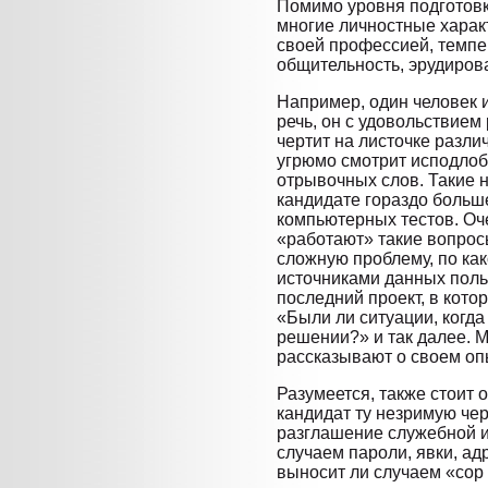
Помимо уровня подготовк
многие личностные характ
своей профессией, темпе
общительность, эрудиров
Например, один человек 
речь, он с удовольствием
чертит на листочке разли
угрюмо смотрит исподлоб
отрывочных слов. Такие н
кандидате гораздо больш
компьютерных тестов. Оч
«работают» такие вопрос
сложную проблему, по как
источниками данных поль
последний проект, в кото
«Были ли ситуации, когд
решении?» и так далее. 
рассказывают о своем оп
Разумеется, также стоит 
кандидат ту незримую чер
разглашение служебной и
случаем пароли, явки, ад
выносит ли случаем «сор 