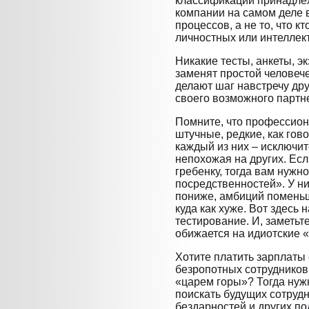
классификации принадлеж
компании на самом деле 
процессов, а не то, что кт
личностных или интеллек
Никакие тесты, анкеты, э
заменят простой человеч
делают шаг навстречу дру
своего возможного партн
Помните, что профессион
штучные, редкие, как гово
каждый из них – исключи
непохожая на других. Есл
гребенку, тогда вам нужн
посредственностей». У н
пониже, амбиций поменьш
куда как хуже. Вот здесь
тестирование. И, заметьте
обижается на идиотские 
Хотите платить зарплаты 
безропотных сотрудников 
«царем горы»? Тогда нуж
поискать будущих сотруд
бездарностей и других по