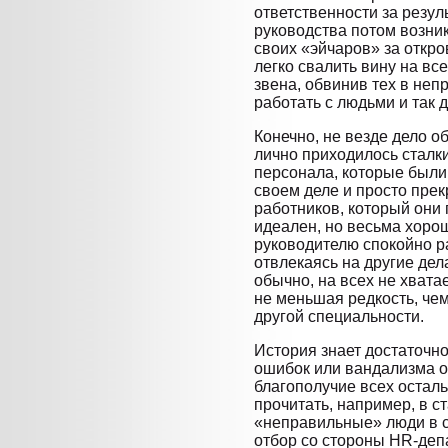
ответственности за резуль
руководства потом возник
своих «эйчаров» за откро
легко свалить вину на вс
звена, обвинив тех в не
работать с людьми и так 
Конечно, не везде дело о
лично приходилось сталки
персонала, которые были
своем деле и просто пре
работников, который они 
идеален, но весьма хоро
руководителю спокойно ра
отвлекаясь на другие дел
обычно, на всех не хвата
не меньшая редкость, че
другой специальности.
История знает достаточно
ошибок или вандализма о
благополучие всех остал
прочитать, например, в ст
«неправильные» люди в 
отбор со стороны HR-деп