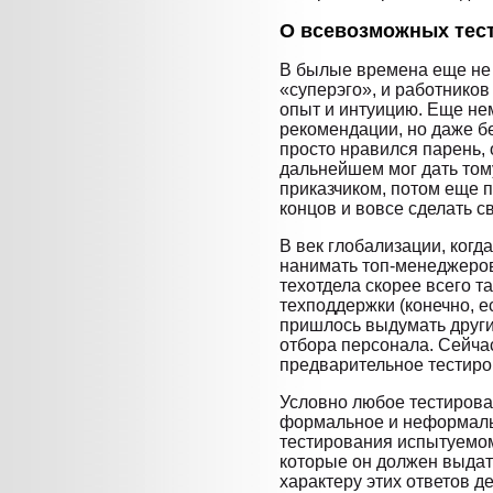
О всевозможных тест
В былые времена еще не
«суперэго», и работников
опыт и интуицию. Еще не
рекомендации, но даже бе
просто нравился парень, о
дальнейшем мог дать том
приказчиком, потом еще п
концов и вовсе сделать с
В век глобализации, когд
нанимать топ-менеджеров
техотдела скорее всего т
техподдержки (конечно, е
пришлось выдумать друг
отбора персонала. Сейчас
предварительное тестиро
Условно любое тестирова
формальное и неформаль
тестирования испытуемом
которые он должен выдат
характеру этих ответов д