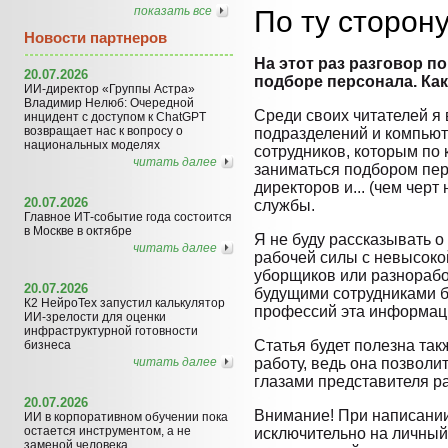
показать все
По ту сторон
Новости партнеров
На этот раз разговор по
20.07.2026
подборе персонала. Ка
ИИ-директор «Группы Астра»
Владимир Нелюб: Очередной
Среди своих читателей я
инцидент с доступом к ChatGPT
возвращает нас к вопросу о
подразделений и компью
национальных моделях
сотрудников, которым по 
читать далее
заниматься подбором пе
директоров и... (чем черт
20.07.2026
службы.
Главное ИТ-событие года состоится
в Москве в октябре
Я не буду рассказывать 
читать далее
рабочей силы с невысоко
уборщиков или разнорабо
20.07.2026
будущими сотрудниками 
К2 НейроТех запустил калькулятор
профессий эта информаци
ИИ-зрелости для оценки
инфраструктурной готовности
Статья будет полезна так
бизнеса
читать далее
работу, ведь она позволи
глазами представителя р
20.07.2026
Внимание! При написании
ИИ в корпоративном обучении пока
остается инструментом, а не
исключительно на личный
заменой человека