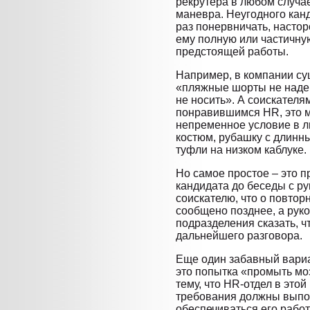
рекрутера в любом случа
маневра. Неугодного кан
раз понервничать, настор
ему полную или частичн
предстоящей работы.
Например, в компании су
«пляжные шорты не надев
не носить». А соискателям
понравившимся HR, это м
непременное условие в л
костюм, рубашку с длинн
туфли на низком каблуке.
Но самое простое – это п
кандидата до беседы с р
соискателю, что о повтор
сообщено позднее, а рук
подразделения сказать, ч
дальнейшего разговора.
Еще один забавный вариа
это попытка «промыть мо
тему, что HR-отдел в это
требования должны выпо
обеспечиваться его работ