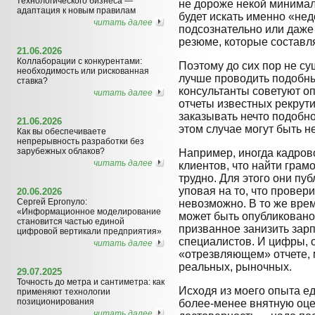
технологического бизнеса —
не дороже некой минимал
адаптация к новым правилам
будет искать именно «нед
читать далее
подсознательно или даже
резюме, которые составл
21.06.2026
Коллаборации с конкурентами:
Поэтому до сих пор не су
необходимость или рискованная
лучше проводить подобн
ставка?
консультанты советуют о
читать далее
отчеты известных рекрут
заказывать нечто подобное
21.06.2026
этом случае могут быть 
Как вы обеспечиваете
непрерывность разработки без
зарубежных облаков?
Например, иногда кадрово
читать далее
клиентов, что найти грам
трудно. Для этого они п
уповая на то, что провер
20.06.2026
Сергей Ергопуло:
невозможно. В то же вре
«Информационное моделирование
может быть опубликовано
становится частью единой
призванное занизить зар
цифровой вертикали предприятия»
специалистов. И цифры, 
читать далее
«отрезвляющем» отчете, 
реальных, рыночных.
29.07.2025
Точность до метра и сантиметра: как
Исходя из моего опыта е
применяют технологии
позиционирования
более-менее внятную оце
читать далее