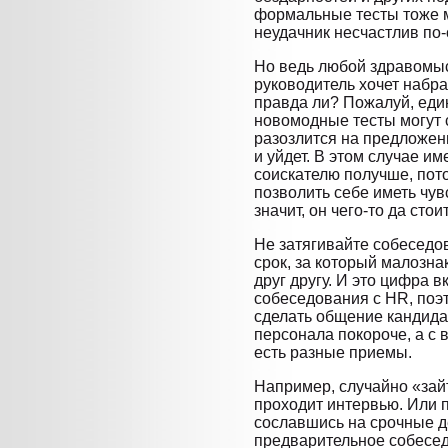
формальные тесты тоже м
неудачник несчастлив по-
Но ведь любой здравомы
руководитель хочет набр
правда ли? Пожалуй, един
новомодные тесты могут с
разозлится на предложени
и уйдет. В этом случае и
соискателю получше, пото
позволить себе иметь чув
значит, он чего-то да сто
Не затягивайте собеседов
срок, за который малозн
друг другу. И это цифра 
собеседования с HR, поэ
сделать общение кандида
персонала покороче, а с 
есть разные приемы.
Например, случайно «зайт
проходит интервью. Или п
сославшись на срочные д
предварительное собесед