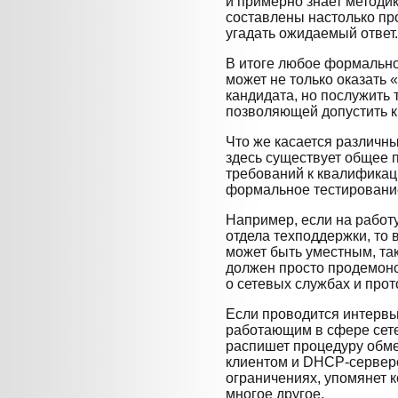
и примерно знает методи
составлены настолько про
угадать ожидаемый ответ.
В итоге любое формально
может не только оказать 
кандидата, но послужить 
позволяющей допустить к
Что же касается различны
здесь существует общее 
требований к квалификац
формальное тестировани
Например, если на работ
отдела техподдержки, то
может быть уместным, так
должен просто продемон
о сетевых службах и прот
Если проводится интерв
работающим в сфере сете
распишет процедуру обм
клиентом и DHCP-серверо
ограничениях, упомянет ко
многое другое.