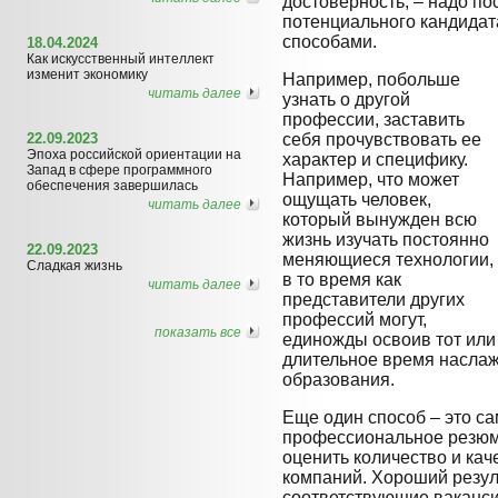
достоверность, – надо по
потенциального кандидат
способами.
18.04.2024
Как искусственный интеллект
изменит экономику
Например, побольше
читать далее
узнать о другой
профессии, заставить
22.09.2023
себя прочувствовать ее
Эпоха российской ориентации на
характер и специфику.
Запад в сфере программного
Например, что может
обеспечения завершилась
ощущать человек,
читать далее
который вынужден всю
жизнь изучать постоянно
22.09.2023
меняющиеся технологии,
Сладкая жизнь
в то время как
читать далее
представители других
профессий могут,
показать все
единожды освоив тот или
длительное время наслаж
образования.
Еще один способ – это с
профессиональное резюме
оценить количество и кач
компаний. Хороший резул
соответствующие ваканси