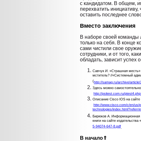
с кандидатом. В общем, 
перехватить инициативу,
оставить последнее слово
Вместо заключения
В наборе своей команды 
только на себя. В конце 
сами чистили свое оружи
сотрудники, и от того, ка
обладать, зависит успех 
Савчук И. «Страшная месть» 
мститель? //«Системный админ
(
http://samag.ru/archive/article
Здесь можно самостоятельно
http://psitest.com.ru/ptest4.ph
Описание Cisco IOS на сайте
http://www.cisco.com/c/en/us/p
technologies/index.html?referr
Бирюков А. Информационная б
книги на сайте издательства
5-94074-647-8.pdf
.
В начало⇑