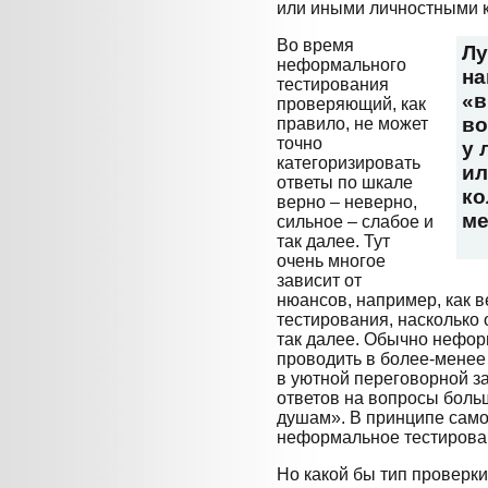
или иными личностными 
Во время
Лу
неформального
на
тестирования
«в
проверяющий, как
во
правило, не может
точно
у 
категоризировать
ил
ответы по шкале
ко
верно – неверно,
ме
сильное – слабое и
так далее. Тут
очень многое
зависит от
нюансов, например, как 
тестирования, насколько 
так далее. Обычно нефор
проводить в более-менее
в уютной переговорной за
ответов на вопросы боль
душам». В принципе само
неформальное тестирован
Но какой бы тип проверки