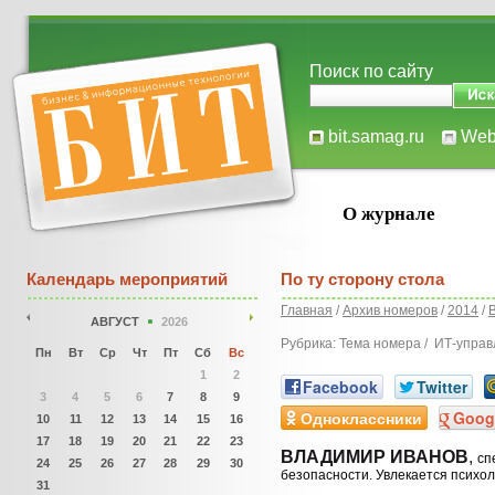
Поиск по сайту
bit.samag.ru
We
О журнале
Календарь мероприятий
По ту сторону стола
Главная
/
Архив номеров
/
2014
/
АВГУСТ
2026
Рубрика: Тема номера / ИТ-упра
Пн
Вт
Ср
Чт
Пт
Сб
Вс
1
2
Facebook
Twitter
3
4
5
6
7
8
9
Одноклассники
Goog
10
11
12
13
14
15
16
17
18
19
20
21
22
23
ВЛАДИМИР ИВАНОВ
,
сп
24
25
26
27
28
29
30
безопасности. Увлекается психо
31