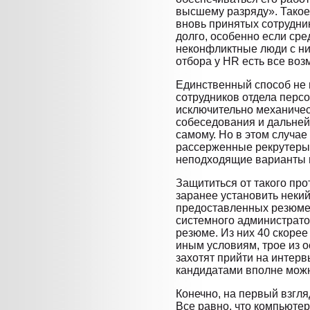
высшему разряду». Тако
вновь принятых сотрудни
долго, особенно если ср
неконфликтные люди с низ
отбора у HR есть все воз
Единственный способ не 
сотрудников отдела перс
исключительно механичес
собеседования и дальней
самому. Но в этом случае 
рассерженные рекрутеры 
неподходящие варианты п
Защититься от такого пр
заранее установить некий
предоставленных резюме.
системного администрато
резюме. Из них 40 скорее
иным условиям, трое из о
захотят прийти на интерв
кандидатами вполне можн
Конечно, на первый взгля
Все равно, что компьютер