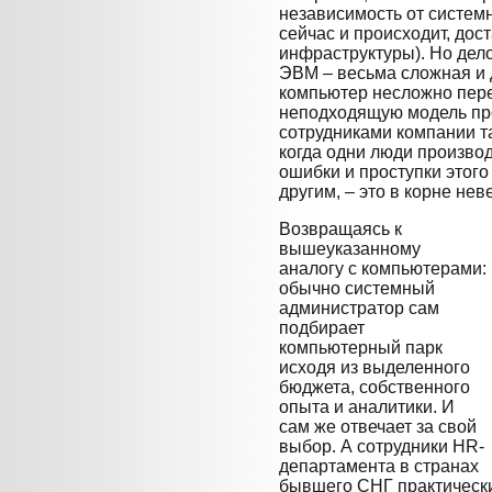
независимость от систем
сейчас и происходит, дос
инфраструктуры). Но дело 
ЭВМ – весьма сложная и 
компьютер несложно пер
неподходящую модель прос
сотрудниками компании та
когда одни люди производ
ошибки и проступки этог
другим, – это в корне нев
Возвращаясь к
вышеуказанному
аналогу с компьютерами:
обычно системный
администратор сам
подбирает
компьютерный парк
исходя из выделенного
бюджета, собственного
опыта и аналитики. И
сам же отвечает за свой
выбор. А сотрудники HR-
департамента в странах
бывшего СНГ практически