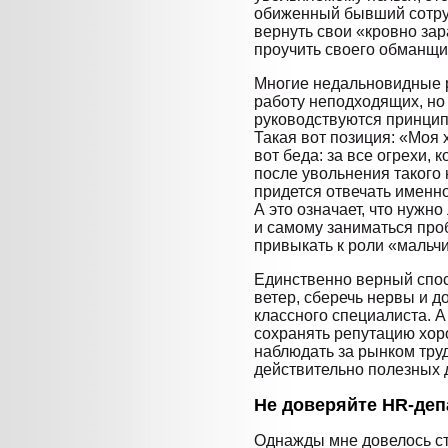
обиженный бывший сотруд
вернуть свои «кровно зар
проучить своего обманщи
Многие недальновидные 
работу неподходящих, но
руководствуются принцип
Такая вот позиция: «Моя х
вот беда: за все огрехи,
после увольнения такого 
придется отвечать именн
А это означает, что нужно
и самому заниматься про
привыкать к роли «мальчи
Единственно верный спос
ветер, сберечь нервы и д
классного специалиста. А
сохранять репутацию хор
наблюдать за рынком труд
действительно полезных 
Не доверяйте HR-деп
Однажды мне довелось с