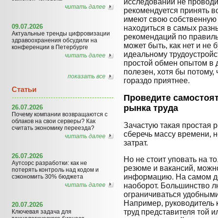
исследований не проводи
читать далее
рекомендуется принять во
имеют свою собственную 
09.07.2026
находиться в самых разн
Актуальные тренды цифровизации
рекомендаций по правиль
здравоохранения обсудили на
может быть, как нет и не
конференции в Петербурге
идеальному трудоустройст
читать далее
простой обмен опытом в 
полезен, хотя бы потому,
показать все
гораздо приятнее.
Статьи
Проведите самостоя
рынка труда
26.07.2026
Почему компании возвращаются с
облаков на свои серверы? Как
Зачастую такая простая 
считать экономику переезда?
сберечь массу времени, н
читать далее
затрат.
26.07.2026
Но не стоит уповать на то
Аутсорс разработки: как не
резюме и вакансий, мож
потерять контроль над кодом и
информацию. На самом де
сэкономить 30% бюджета
читать далее
наоборот. Большинство л
ограничиваться удобными
Например, руководитель 
20.07.2026
труд представителя той и
Ключевая задача для