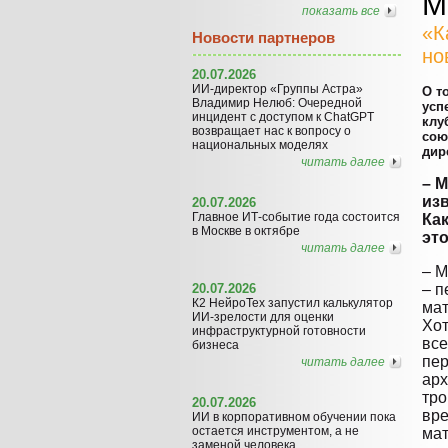
М
показать все
«К
Новости партнеров
но
20.07.2026
ИИ-директор «Группы Астра»
О т
Владимир Нелюб: Очередной
усп
инцидент с доступом к ChatGPT
клу
возвращает нас к вопросу о
сою
национальных моделях
дир
читать далее
– 
из
20.07.2026
Главное ИТ-событие года состоится
Ка
в Москве в октябре
это
читать далее
– М
20.07.2026
– п
К2 НейроТех запустил калькулятор
мат
ИИ-зрелости для оценки
Хо
инфраструктурной готовности
все
бизнеса
пер
читать далее
арх
тро
20.07.2026
вре
ИИ в корпоративном обучении пока
остается инструментом, а не
мат
заменой человека