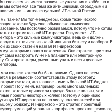
ят свою семью, имеют различные увлечения и хобби, но в
е мы остаемся все теми же айтишниками, свободными и
ависимыми, – интеллектуальной ИТ-элитой России.
 мы такие? Мы топ-менеджеры, кроме технического,
ющие какое-нибудь еще, обычно экономическое,
азование. Мы постоянно развиваемся, потому что не хотим
тать от стремительной ИТ-отрасли. Разумеется, ИТ-
ектора – это сильные коммуникаторы, ведь они должны
еводить с птичьего языка айтишников бизнесу и наоборот. 
ой из своих статей я назвал ИТ-директоров
ммуникаторами нового поколения». Они стратеги, при этом
ут сами настроить Wi-Fi на планшете или электронную
ту. Они презентеры, умеют выступать и вести деловые
еговоры.
 мои коллеги хотели бы быть такими. Однако не всем
ется в реальности соответствовать этому портрету.
оторые считают, что главное – иметь большой ИТ-бюджет
 проект. Но у меня, например, было много маленьких
ектов, которые приносили гораздо больше пользы, чем
пные проекты некоторых коллег. Поэтому я оцениваю
утизну» ИТ-директора не по числу пользователей или
ьшому бюджету. ИТ-директор – это стратег, проектный
еджер, умеющий управлять портфелем проектов, психолог,