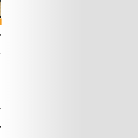
и
ь
м
о
и