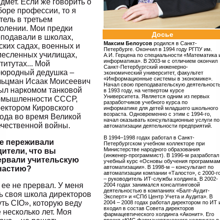
дмет. Если же говорить о
оре профессии, то я
тель в третьем
олении. Мои предки
Досье
подавали в школах,
Максим Белоусов
родился в Санкт-
ских садах, военных и
Петербурге. Окончил в 1994 году РГПУ им.
месленных училищах,
А.И. Герцена по специальности «Математика 
информатика». В 2003-м с отличием окончил
титутах... Мой
Санкт-Петербургский инженерно-
оюродный дедушка –
экономический университет, факультет
«Информационные системы в экономике».
льцман Исаак Моисеевич
Начал свою преподавательскую деятельност
ыл наркомом танковой
в 1993 году, на четвертом курсе
Университета. Является одним из первых
омышленности СССР,
разработчиков учебного курса по
ектором Кировского
информатике для детей младшего школьного
возраста. Одновременно с этим с 1994-го,
ода во время Великой
начал оказывать консультационные услуги по
чественной войны.
автоматизации деятельности предприятий.
В 1994–1998 годах работал в Санкт-
Не переживали
Петербургском учебном коллекторе при
Министерстве народного образования
дители, что вы
(инженер-программист). В 1996-м разработал
ервали учительскую
учебный курс «Основы обучения программа
автоматизации». В 1998-м – консультант по
настию?
автоматизации компании «Талосто», с 2000-г
– руководитель ИТ-службы холдинга. В 2002-
 ее не прервал. У меня
2004 годах занимался консалтинговой
деятельностью в компаниях «Балт-Аудит-
ь своя школа директоров
Эксперт» и «СПб Центр Учета и Аудита». В
ть CIO», которую веду
2004 – 2008 годах работал директором по ИТ 
входил в состав Совета директоров
 несколько лет. Моя
фармацевтического холдинга «Аконит». Его