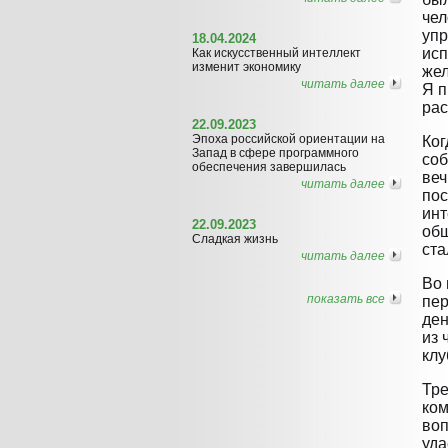
чел
упр
18.04.2024
исп
Как искусственный интеллект
изменит экономику
жел
читать далее
Я п
рас
22.09.2023
Эпоха российской ориентации на
Ког
Запад в сфере программного
соб
обеспечения завершилась
веч
читать далее
пос
инт
22.09.2023
общ
Сладкая жизнь
ста
читать далее
Во 
показать все
пер
ден
из 
клу
Тре
ком
воп
уда