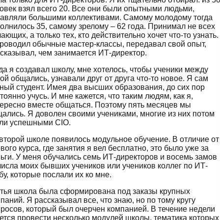
овек взял всего 20. Все они были опытными людьми,
авляли большими коллективами. Самому молодому тогда
олнилось 35, самому зрелому – 62 года. Принимал не всех
ающих, а только тех, кто действительно хочет что-то узнать.
роводил обычные мастер-классы, передавал свой опыт,
сказывал, чем занимается ИТ-директор.
да я создавал школу, мне хотелось, чтобы ученики между
ой общались, узнавали друг от друга что-то новое. Я сам
ный студент. Имея два высших образования, до сих пор
тоянно учусь. И мне кажется, что таким людям, как я,
ересно вместе общаться. Поэтому пять месяцев мы
ались. Я доволен своими учениками, многие из них потом
ли успешными CIO.
второй школе появилось модульное обучение. В отличие от
вого курса, где занятия я вел бесплатно, это было уже за
ьги. У меня обучались семь ИТ-директоров и восемь замов
числа моих бывших учеников или учеников коллег по ИТ-
бу, которые послали их ко мне.
тья школа была сформирована под заказы крупных
паний. Я рассказывал все, что знаю, но по тому кругу
росов, который был очерчен компанией. В течение недели
ется провести несколько модулей школы, тематика которых