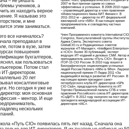
ача – не решать
проект «КИС фармацевтического холдинга» в
2007-м был признан одним из самых
блемы учеников, а
эффективных и успешных. В 2008-2010 годах
чить их находить верное
– управляющий директор и член правления
«Инвестиционного банка КИТ Финанс». В
ение. Я называю это
2011-2012-м – директор по ИТ федеральной
торством, и мне
ювелирной сети «585». В настоящее время
предприниматель и совладелец частных
вится этим заниматься.
компаний.
Член Программного комитета International CIO
его все начиналось?
Congress, Консультативной группы Института
чала преподавал в
Адама Смита, Экспертного совета
GlobalCIO.ru и Редакционных советов
ле, потом в вузе, затем
журналов «IT-Manager», «Intelligent Enterprise»
курсах повышения
и «CIO». Более 30 публикаций, эксперт
ведущих ИТ-изданий и деловых СМИ. Автор и
лификации бухгалтеров,
преподаватель школы «Путь CIO». Входит в
яснял, как пользоваться
iTOP-15 CIO России. В 2010 году вошел в
Биографическую энциклопедию успешных
пьютером. Потом стал
людей России Hubners «Who is Who». Лауреа
 ИТ-директором.
национальной премии IT-Лидер 2011 «За
выдающийся вклад в развитие ИТ России». В
аллельно 20 лет
настоящее время президент санкт-
зывал консалтинговые
петербургского клуба ИТ-директоров
«
SPb
CIO Club
»
, председатель Комитета по ИТ
уги. Но сегодня я уже не
Торгово-Промышленной палаты СПБ и член
директор: моя основная
правления Российского союза ИТ-директоров
«СоДИТ». В 2012 году назначен на пост вице-
фессия – ментор. И еще
президента международной ассоциации ИТ-
редприниматель,
директоров «IAC».
ладелец нескольких
паний.
кола «Путь CIO» появилась пять лет назад. Сначала она
а только для ИТ-директоров. Я их тщательно отбирал: из 5