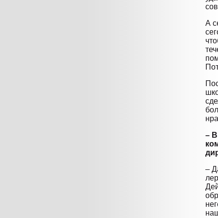
сов
А с
сег
что
теч
пом
Пот
Пос
шко
сде
бол
нра
– В
ко
ди
– Д
лер
Дей
обр
нег
наш