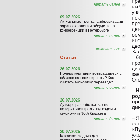
пре
читать далее
выб
учи
09.07.2026
пок
Актуальные тренды цифровизации
пре
здравоохранения обсудили на
дет
конференции в Петербурге
ре
читать далее
инс
дв
показать все
За
Статьи
– б
пр
дир
26.07.2026
Почему компании возвращаются с
зав
облаков на свои серверы? Как
Оте
считать экономику переезда?
читать далее
– 
ро
26.07.2026
пр
Аутсорс разработки: как не
ди
потерять контроль над кодом и
сэкономить 30% бюджета
– Я
читать далее
ест
«Пу
20.07.2026
уже
Ключевая задача для