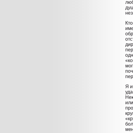
люб
душ
нез
Кто
име
обр
отс
дир
пер
одн
«ко
мог
поч
пер
Я и
уда
Нек
или
про
кру
«кр
бол
мен