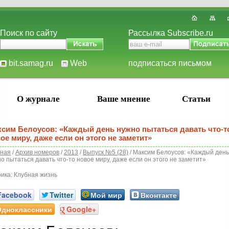
Поиск по сайту
Рассылка Subscribe.ru
bit.samag.ru
Web
подписаться письмом
О журнале
Ваше мнение
Статьи
сим Белоусов: «Каждый день нужно пытаться давать что-т
ое миру, даже если он этого не заметит»
вная
/
Архив номеров
/
2013
/
Выпуск №5 (28)
/ Максим Белоусов: «Каждый день
о пытаться давать что-то новое миру, даже если он этого не заметит»
ика: Клубная жизнь
Facebook
Twitter
Мой мир
Вконтакте
Одноклассники
Google+