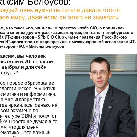
аксим Белоусов:
аждый день нужно пытаться давать что-то
вое миру, даже если он этого не заметит»
ом, что такое «вв, чч и пп», о проектах клуба CIO, о принципах
еха и многом другом рассказывает президент санкт-петербургского
ба ИТ-директоров «SPb CIO Club», член правления Российского
за ИТ-директоров и вице-президент международной ассоциации ИТ-
екторов «IAC» Максим Белоусов
Максим, вы человек
вестный в ИТ-отрасли.
к выбрали для себя
т путь?
ое первое образование
едагогическое. Я учитель
ематики и информатики.
тя мне информатика
гда нравилась, однако на
вом экзамене по
итектуре ЭВМ я получил
йку. Просто не думал в то
мя, что для меня
ематика – это важный