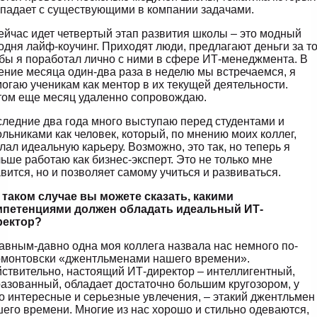
падает с существующими в компании задачами.
ейчас идет четвертый этап развития школы – это модный
одня лайф-коучинг. Приходят люди, предлагают деньги за то
бы я поработал лично с ними в сфере ИТ-менеджмента. В
ение месяца один-два раза в неделю мы встречаемся, я
огаю ученикам как ментор в их текущей деятельности.
ом еще месяц удаленно сопровождаю.
ледние два года много выступаю перед студентами и
льниками как человек, который, по мнению моих коллег,
лал идеальную карьеру. Возможно, это так, но теперь я
ьше работаю как бизнес-эксперт. Это не только мне
вится, но и позволяет самому учиться и развиваться.
 таком случае вы можете сказать, какими
мпетенциями должен обладать идеальный ИТ-
ректор?
авным-давно одна моя коллега назвала нас немного по-
монтовски «джентльменами нашего времени».
ствительно, настоящий ИТ-директор – интеллигентный,
азованный, обладает достаточно большим кругозором, у
о интересные и серьезные увлечения, – этакий джентльмен
его времени. Многие из нас хорошо и стильно одеваются,