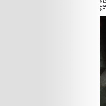
мар
спо
ИТ.