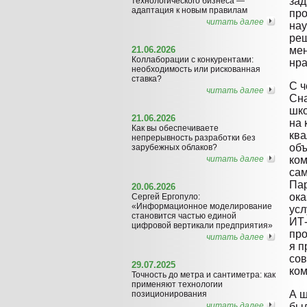
зад
технологического бизнеса —
адаптация к новым правилам
про
читать далее
нау
реш
21.06.2026
мен
Коллаборации с конкурентами:
нра
необходимость или рискованная
ставка?
С ч
читать далее
Сна
шко
21.06.2026
на 
Как вы обеспечиваете
ква
непрерывность разработки без
объ
зарубежных облаков?
читать далее
ком
сам
Пар
20.06.2026
ока
Сергей Ергопуло:
«Информационное моделирование
усл
становится частью единой
ИТ-
цифровой вертикали предприятия»
про
читать далее
я п
сов
29.07.2025
ком
Точность до метра и сантиметра: как
применяют технологии
А ш
позиционирования
читать далее
был