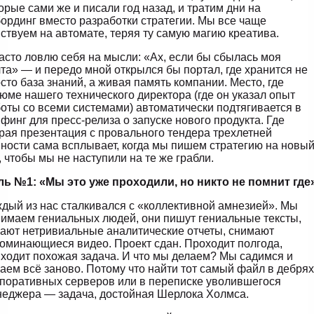
орые сами же и писали год назад, и тратим дни на
ординг вместо разработки стратегии. Мы все чаще
ствуем на автомате, теряя ту самую магию креатива.
асто ловлю себя на мысли: «Ах, если бы сбылась моя
та» — и передо мной открылся бы портал, где хранится не
сто база знаний, а живая память компании. Место, где
юме нашего технического директора (где он указал опыт
оты со всеми системами) автоматически подтягивается в
финг для пресс-релиза о запуске нового продукта. Где
рая презентация с провального тендера трехлетней
ности сама всплывает, когда мы пишем стратегию на новы
, чтобы мы не наступили на те же грабли.
ль №1: «Мы это уже проходили, но никто не помнит где
дый из нас сталкивался с «коллективной амнезией». Мы
имаем гениальных людей, они пишут гениальные тексты,
ают нетривиальные аналитические отчеты, снимают
оминающиеся видео. Проект сдан. Проходит полгода,
ходит похожая задача. И что мы делаем? Мы садимся и
аем всё заново. Потому что найти тот самый файл в дебрях
поративных серверов или в переписке уволившегося
еджера — задача, достойная Шерлока Холмса.