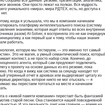
но собраны все данные: резюме, презентации, аналитика,
иси звонков. Они просто лежат на полках. Вся мудрость
его уникального «мира», мира РДТЕХ, есть, но доступа к
 нет.
тому, когда я услышала, что мы в компании начинаем
отировать платформу интеллектуального поиска (систему
авления знаниями, которая ищет ответы во всех внутренни
очниках разом) АI-Solver, я восприняла это не как очередну
инициативу, а как первый шаг к тому, чтобы наши знания
али работать.
нология, которую мы тестируем, — это именно тот самый
стик». Это не магия, а умный семантический поиск, которы
имает контекст, а не просто набор слов. Конечно, до
ноценного агента, который сам предложит подключить
легу к проекту на основе данных из его резюме, пока
еко. Но когда я вижу, как система за секунду находит тот
ый утерянный отчет в архивах или выдергивает цитату из
ервью директора, которое никто не мог отыскать — я
имаю: мы перестаем топтаться на месте и начинаем
ать.
та о «живой памяти компании» перестает быть фантазией
мотив старой песни. Она становится нашей повседневной
льностью. И эта реальность дает нам главное — время на