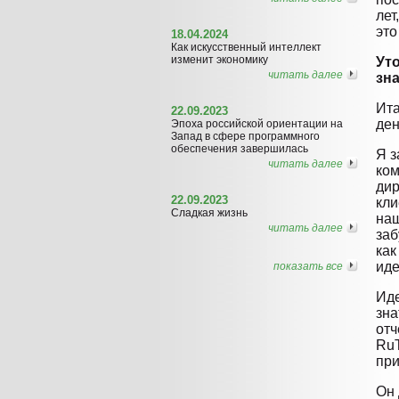
лет
это
18.04.2024
Как искусственный интеллект
изменит экономику
Ут
читать далее
зн
Ита
22.09.2023
ден
Эпоха российской ориентации на
Запад в сфере программного
обеспечения завершилась
Я з
читать далее
ком
дир
22.09.2023
кли
Сладкая жизнь
наш
читать далее
заб
как
иде
показать все
Иде
зна
отч
RuT
при
Он 