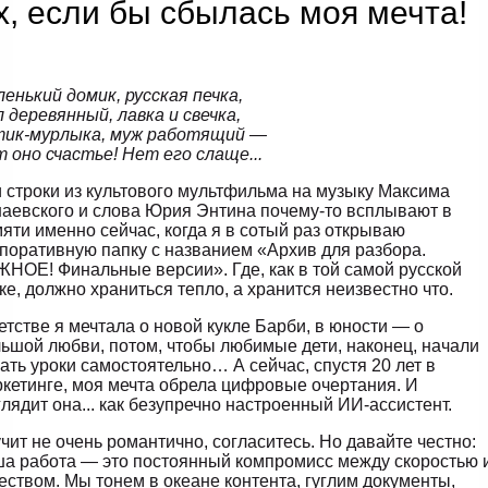
х, если бы сбылась моя мечта!
енький домик, русская печка,
 деревянный, лавка и свечка,
тик-мурлыка, муж работящий —
 оно счастье! Нет его слаще...
 строки из культового мультфильма на музыку Максима
аевского и слова Юрия Энтина почему-то всплывают в
яти именно сейчас, когда я в сотый раз открываю
поративную папку с названием «Архив для разбора.
НОЕ! Финальные версии». Где, как в той самой русской
ке, должно храниться тепло, а хранится неизвестно что.
етстве я мечтала о новой кукле Барби, в юности — о
ьшой любви, потом, чтобы любимые дети, наконец, начали
ать уроки самостоятельно… А сейчас, спустя 20 лет в
кетинге, моя мечта обрела цифровые очертания. И
лядит она... как безупречно настроенный ИИ-ассистент.
чит не очень романтично, согласитесь. Но давайте честно:
а работа — это постоянный компромисс между скоростью 
еством. Мы тонем в океане контента, гуглим документы,