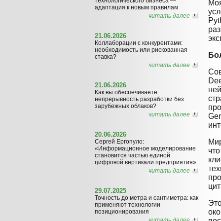
технологического бизнеса —
Моя
адаптация к новым правилам
усл
читать далее
Pyt
раз
21.06.2026
экс
Коллаборации с конкурентами:
необходимость или рискованная
Бо
ставка?
читать далее
Сов
Dee
21.06.2026
ней
Как вы обеспечиваете
стр
непрерывность разработки без
зарубежных облаков?
про
читать далее
Gen
инт
20.06.2026
Мир
Сергей Ергопуло:
«Информационное моделирование
что
становится частью единой
кли
цифровой вертикали предприятия»
тех
читать далее
про
цит
29.07.2025
Точность до метра и сантиметра: как
Это
применяют технологии
око
позиционирования
читать далее
пос