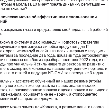
, чтобы я могла за 10 минут понять динамику репутации —
 ли не счастье?
опическая мечта об эффективном использовании
аний
к, закрываю глаза и представляю свой идеальный рабочий
ь.
ахожу в систему и даю команду: «Подготовь стратегию
муникации для запуска линейки продуктов для IT-
екторов, используй инсайты из всех интервью с текущими
ентами за последние два года, добавив туда ретроспективу
их прошлых ошибок из «разбора полетов» 2022 года, и не
удь про уникальный стиль нашего директора по развитию,
 в его экспертной колонке на нашем внутреннем портале, и
и из его статей в ведущих ИТ-СМИ за последние 3 года».
альный ассистент, обученный на наших резюме (чтобы
ть, у кого какая экспертиза), на наших аналитических
етах, на расшифровках звонков отдела продаж и на видео с
ube-канала, собирает мне не «воду», а стопроцентно
менимый на практике документ.
даже может заметить: «Коллега, в резюме вашего нового