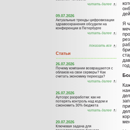
кот
читать далее
онб
дей
09.07.2026
Актуальные тренды цифровизации
Я ч
здравоохранения обсудили на
конференции в Петербурге
меч
читать далее
про
рез
раб
показать все
бри
Статьи
ста
дав
26.07.2026
год
Почему компании возвращаются с
облаков на свои серверы? Как
Бо
считать экономику переезда?
читать далее
Каж
нан
26.07.2026
дел
Аутсорс разработки: как не
зап
потерять контроль над кодом и
сэкономить 30% бюджета
при
читать далее
дел
кор
мен
20.07.2026
Ключевая задача для