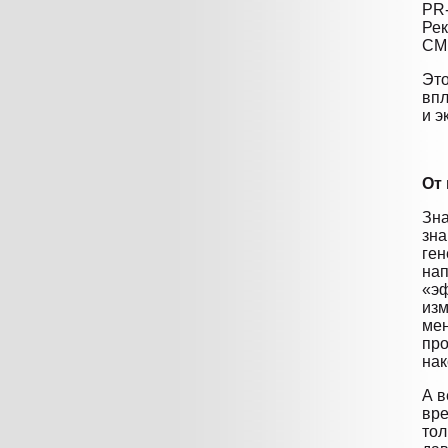
PR-
Рек
СМ
Это
впл
и э
От
Зна
зна
ген
нап
«эф
изм
мен
про
нак
А в
вре
тол