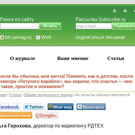
Поиск по сайту
Рассылка Subscribe.ru
bit.samag.ru
Web
подписаться письмом
О журнале
Ваше мнение
Статьи
 если бы сбылась моя мечта! Помните, как в детстве, после
смотра «Летучего корабля», мы верили, что счастье — оно
 такое, простое и осязаемое?
вная
/
Статьи
/
Общие тенденции и тренды
/ Ах, если бы сбылась моя мечта!
Facebook
Twitter
Мой мир
Вконтакте
Одноклассники
Google+
ьга Горохова
, директор по маркетингу РДТЕХ