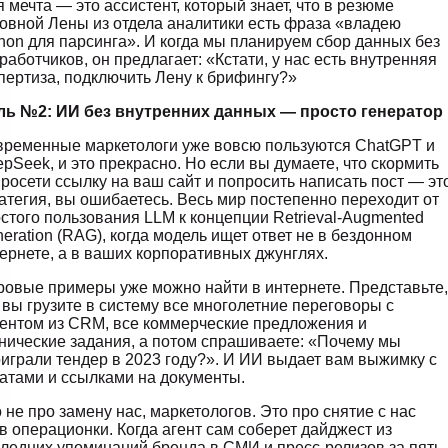
 мечта — это ассистент, который знает, что в резюме
овной Лены из отдела аналитики есть фраза «владею
hon для парсинга». И когда мы планируем сбор данных без
работчиков, он предлагает: «Кстати, у нас есть внутренняя
пертиза, подключить Лену к брифингу?»
ль №2: ИИ без внутренних данных — просто генератор
ременные маркетологи уже вовсю пользуются ChatGPT и
pSeek, и это прекрасно. Но если вы думаете, что скормить
росети ссылку на ваш сайт и попросить написать пост — эт
атегия, вы ошибаетесь. Весь мир постепенно переходит от
стого пользования LLM к концепции Retrieval-Augmented
eration (RAG), когда модель ищет ответ не в бездонном
ернете, а в ваших корпоративных джунглях.
овые примеры уже можно найти в интернете. Представьте,
 вы грузите в систему все многолетние переговоры с
ентом из CRM, все коммерческие предложения и
нические задания, а потом спрашиваете: «Почему мы
играли тендер в 2023 году?». И ИИ выдает вам выжимку с
атами и ссылками на документы.
 не про замену нас, маркетологов. Это про снятие с нас
в операционки. Когда агент сам соберет дайджест из
ледних упоминаний бренда в СМИ и пресс-релизов за пять