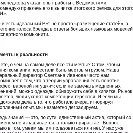
менеджера указан опыт работы с Ведомостями.
омендую привлечь его к вычитке итогового релиза для этог
И».
 и есть идеальный PR: не просто «размещение статей», а
етение голоса бренда в ответы больших языковых моделей
кспертного комьюнити.
 мечты к реальности
ете, о чем на самом деле все эти мечты? О том, чтобы
ния компании перестали быть мертвым грузом. Наша
еральный директор Светлана Иванова часто нам
оминает о том, что в теории управления есть понятие
фект вареной лягушки»: если не замечать медленных
енений, можно однажды обнаружить себя в кипятке. Рынок
яется, люди уходят, компетенции теряются. И если мы
должаем делать то, что работало вчера, игнорируя
опленный опыт, мы незаметно деградируем.
едь знания — это, по сути, единственный актив, который со
менем не изнашивается, а только прирастает. Вопрос
ько в том, умеем мы им пользоваться или нет. У нас уже