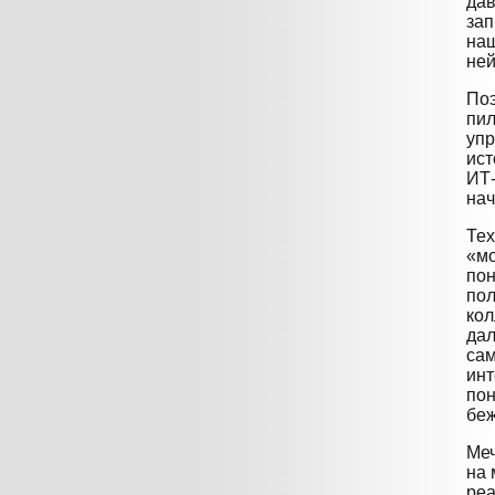
дав
зап
наш
ней
Поэ
пил
упр
ист
ИТ-
нач
Тех
«мо
пон
пол
кол
дал
сам
инт
пон
беж
Меч
на 
реа