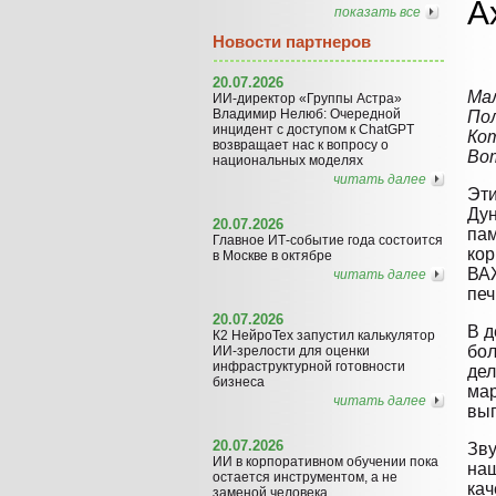
А
показать все
Новости партнеров
20.07.2026
Мал
ИИ-директор «Группы Астра»
Владимир Нелюб: Очередной
Пол
инцидент с доступом к ChatGPT
Ко
возвращает нас к вопросу о
Вот
национальных моделях
читать далее
Эти
Дун
20.07.2026
пам
Главное ИТ-событие года состоится
кор
в Москве в октябре
ВАЖ
читать далее
печ
20.07.2026
В д
К2 НейроТех запустил калькулятор
бол
ИИ-зрелости для оценки
инфраструктурной готовности
дел
бизнеса
мар
читать далее
выг
20.07.2026
Зву
ИИ в корпоративном обучении пока
наш
остается инструментом, а не
кач
заменой человека