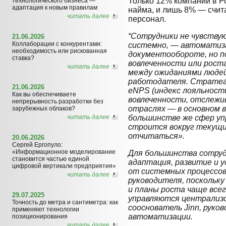
Только 12% компаний в Р
технологического бизнеса —
адаптация к новым правилам
найма, и лишь 8% — счита
читать далее
персонал.
“Сотрудники не чувству
21.06.2026
Коллаборации с конкурентами:
системно, — автоматиза
необходимость или рискованная
документообороте, но п
ставка?
вовлеченности или рост
читать далее
между ожиданиями люде
работодателя. Стратег
21.06.2026
eNPS (индекс лояльности
Как вы обеспечиваете
вовлеченности, отслежи
непрерывность разработки без
отраслях — в основном в
зарубежных облаков?
читать далее
большинстве же сфер уп
строится вокруг текущи
отчитаться».
20.06.2026
Сергей Ергопуло:
«Информационное моделирование
Для большинства сотруд
становится частью единой
адаптация, развитие и у
цифровой вертикали предприятия»
от системных процессов
читать далее
руководителя, поскольку
и планы роста чаще всег
29.07.2025
управляются централизо
Точность до метра и сантиметра: как
сооснователь Jinn, руко
применяют технологии
автоматизации.
позиционирования
читать далее