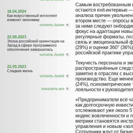
Самым востребованным и
остаются exit-интервью 
18.04.2024
анализа причин увольнен
Как искусственный интеллект
изменит экономику
втором месте — опросы в
читать далее
за ними следуют онборди
фокус на адаптации новы
регулярные форматы, по
22.09.2023
Эпоха российской ориентации на
связь и эмоциональный 
Запад в сфере программного
(29%) и оценки 360° (36%
обеспечения завершилась
российской практике упр
читать далее
Текучесть персонала и э
22.09.2023
распространённые следст
Сладкая жизнь
заметно в отраслях с высо
читать далее
производство. Еще менее
(24%), психометрические
показать все
лояльности к руководител
«Предприниматели всё ч
как долгосрочную инвест
отслеживают уже около 
индекс вовлеченности и л
метрики становятся инст
управления и новым «зол
Сотрудники ждут от бизне