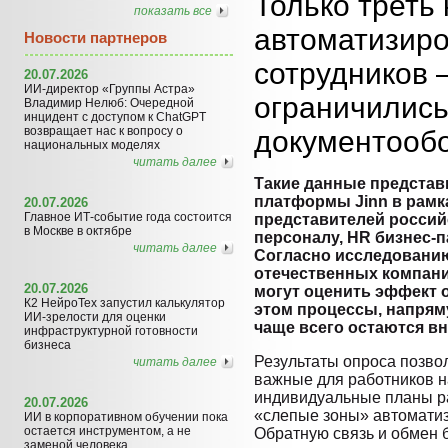
Только треть
показать все
автоматизиро
Новости партнеров
сотрудников
20.07.2026
ИИ-директор «Группы Астра»
ограничились
Владимир Нелюб: Очередной
инцидент с доступом к ChatGPT
возвращает нас к вопросу о
документооб
национальных моделях
читать далее
Такие данные представ
платформы Jinn в рамк
20.07.2026
Главное ИТ-событие года состоится
представителей россий
в Москве в октябре
персоналу, HR бизнес-
читать далее
Согласно исследовани
отечественных компаний
20.07.2026
могут оценить эффект 
К2 НейроТех запустил калькулятор
этом процессы, напрям
ИИ-зрелости для оценки
чаще всего остаются в
инфраструктурной готовности
бизнеса
Результаты опроса позвол
читать далее
важные для работников н
индивидуальные планы ра
20.07.2026
«слепые зоны» автоматиз
ИИ в корпоративном обучении пока
остается инструментом, а не
Обратную связь и обмен 
заменой человека