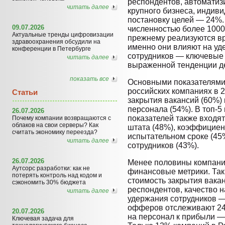
респондентов, автоматиз
читать далее
крупного бизнеса, индив
постановку целей — 24%.
09.07.2026
численностью более 1000
Актуальные тренды цифровизации
прежнему реализуются вр
здравоохранения обсудили на
именно они влияют на уд
конференции в Петербурге
сотрудников — ключевые 
читать далее
выраженной тенденции д
показать все
Основными показателями
российских компаниях в 2
Статьи
закрытия вакансий (60%)
персонала (54%). В топ-
26.07.2026
показателей также входя
Почему компании возвращаются с
облаков на свои серверы? Как
штата (48%), коэффициент
считать экономику переезда?
испытательном сроке (45
читать далее
сотрудников (43%).
26.07.2026
Менее половины компаний
Аутсорс разработки: как не
финансовые метрики. Так
потерять контроль над кодом и
стоимость закрытия вака
сэкономить 30% бюджета
респондентов, качество 
читать далее
удержания сотрудников 
офферов отслеживают 24
20.07.2026
на персонал к прибыли —
Ключевая задача для