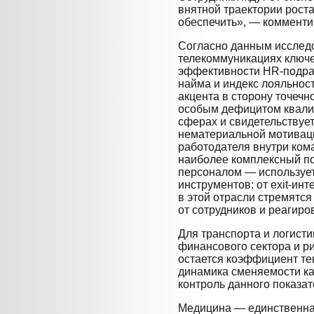
внятной траектории роста
обеспечить», — комментир
Согласно данным исследо
телекоммуникациях ключ
эффективности HR-подра
найма и индекс лояльнос
акцента в сторону точечн
особым дефицитом квали
сферах и свидетельствуе
нематериальной мотивац
работодателя внутри ком
наиболее комплексный по
персоналом — используе
инструментов: от exit-ин
в этой отрасли стремятся
от сотрудников и реагиров
Для транспорта и логист
финансового сектора и р
остается коэффициент те
динамика сменяемости ка
контроль данного показа
Медицина — единственная