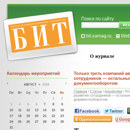
Поиск по сайту
bit.samag.ru
We
О журнале
Календарь мероприятий
Только треть компаний а
сотрудников — остальны
документооборотом
АВГУСТ
2026
Главная
/
Статьи
/
Аналитика
/ То
Пн
Вт
Ср
Чт
Пт
Сб
Вс
развитие сотрудников — остальн
1
2
документооборотом
3
4
5
6
7
8
9
Facebook
Twitter
10
11
12
13
14
15
16
17
18
19
20
21
22
23
Одноклассники
Goog
24
25
26
27
28
29
30
31