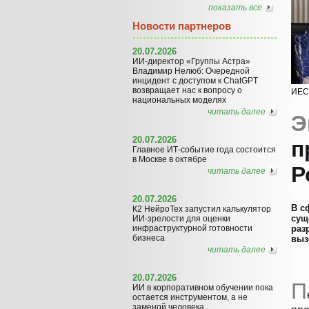
показать все
Новости партнеров
20.07.2026
ИИ-директор «Группы Астра»
Владимир Нелюб: Очередной
инцидент с доступом к ChatGPT
возвращает нас к вопросу о
ИЕС
национальных моделях
читать далее
Э
20.07.2026
п
Главное ИТ-событие года состоится
в Москве в октябре
Р
читать далее
20.07.2026
В с
К2 НейроТех запустил калькулятор
сущ
ИИ-зрелости для оценки
инфраструктурной готовности
раз
бизнеса
выз
читать далее
20.07.2026
П
ИИ в корпоративном обучении пока
остается инструментом, а не
заменой человека