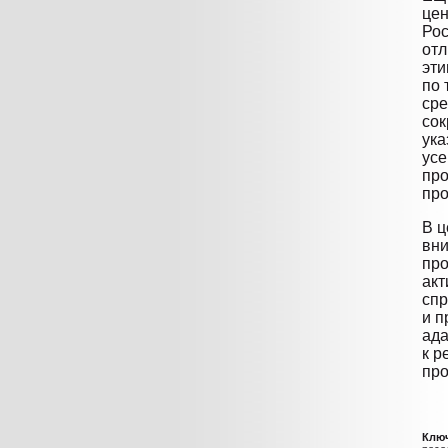
цен
Рос
отл
эти
по 
сре
сок
ука
усе
про
про
В ц
вни
про
акт
сп
и п
ад
к р
про
Ключ