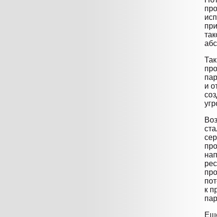
про
исп
при
так
абс
Так
про
пар
и о
соз
угр
Воз
ста
сер
про
нап
рес
про
пот
к п
пар
Еще