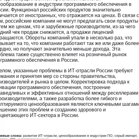
ообразование в индустрии программного обеспечения в
сии. Функционал российских продуктов значительно
ичается от иностранных, что отражается на ценах. В связи с
м, российские компании не могут предлагать свои продукты
тем же ценам, что и зарубежные производители, из-за чего
дний чек продаж снижается, а продажи лицензий
ращаются. Обороты компаний упали в несколько раз, что
зывает на то, что компании работают так же или даже более
рдно, но получают значительно меньше дохода. Эта
блема также существенно влияет на розничный рынок
граммного обеспечения в России.
елом, указанные проблемы в ИТ-отрасли России требуют
мания и принятия мер со стороны правительства,
изводителей и рынка в целом. Корректировка подхода к
ивации программного обеспечения, построение
раведливых и эффективных отношений между реселлерами
роизводителями, а также разработка более гибкого и
аптируемого ценообразования являются ключевыми шагам
ешению этих проблем и созданию здорового и
цветающего ИТ-сектора в России.
евые слова:
развитие ИТ-отрасли, ценообразование в индустрии ПО, серый импорт,