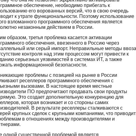
граммное обеспечение, необходимо прибегать к
ользованию его ворованных версий, что в свою очередь
водит к утрате функциональности. Поэтому использование
ого взломанного программного обеспечения является
олютно незаконным действием в России.
им образом, третья проблема касается активации
граммного обеспечения, ввезенного в Россию через
аллельный или серый импорт. Неправильные методы ввоз
тсутствие контроля над этим процессом могут привести к
данию серьезных уязвимостей в системах ИТ, а также
ожать информационной безопасности.
никающие проблемы с позицией на рынке в России
лкивают реселлеров программного обеспечения с
ьезными вызовами. В настоящее время местные
изводители ПО предпочитают продавать свои продукты
рямую. Это создает дополнительную конкуренцию для
еллеров, которая возникает и со стороны самих
изводителей. В результате реселлеры сталкиваются с
ерей крупных сделок с крупными компаниями, что приводит
роблемам в отношениях между производителями и
тнерами.
 одной существенной проблемой является