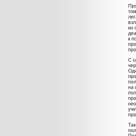
Про
том
лег
взл
их 
деа
к п
про
про
С о
чер
Одн
про
пол
на 
пол
про
нео
уче
про
Так
пол
Пот