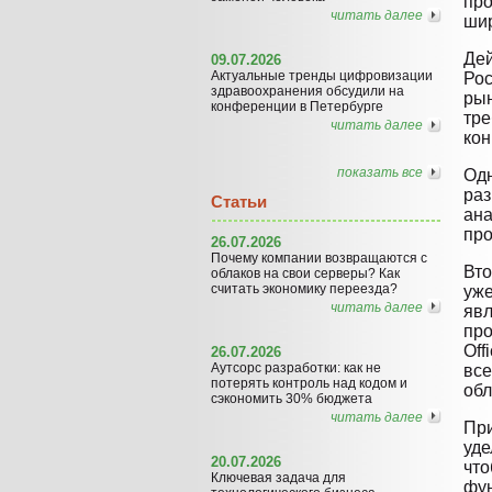
про
читать далее
шир
Дей
09.07.2026
Актуальные тренды цифровизации
Рос
здравоохранения обсудили на
рын
конференции в Петербурге
тре
читать далее
кон
показать все
Одн
раз
Статьи
ана
про
26.07.2026
Почему компании возвращаются с
Вто
облаков на свои серверы? Как
считать экономику переезда?
уже
читать далее
явл
про
Off
26.07.2026
Аутсорс разработки: как не
все
потерять контроль над кодом и
обл
сэкономить 30% бюджета
читать далее
При
уде
20.07.2026
что
Ключевая задача для
фун