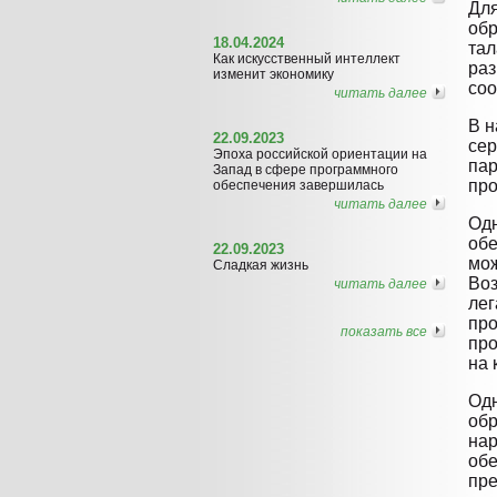
Для
обр
18.04.2024
тал
Как искусственный интеллект
раз
изменит экономику
соо
читать далее
В н
22.09.2023
сер
Эпоха российской ориентации на
пар
Запад в сфере программного
про
обеспечения завершилась
читать далее
Одн
обе
22.09.2023
мож
Сладкая жизнь
Воз
читать далее
лег
про
показать все
про
на 
Одн
обр
нар
обе
пре