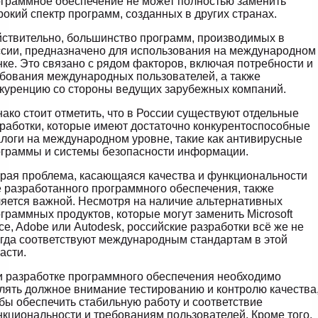
граммное обеспечение не может полностью заменить
окий спектр программ, созданных в других странах.
ствительно, большинство программ, производимых в
сии, предназначено для использования на международном
ке. Это связано с рядом факторов, включая потребности и
бования международных пользователей, а также
куренцию со стороны ведущих зарубежных компаний.
ако стоит отметить, что в России существуют отдельные
работки, которые имеют достаточно конкурентоспособные
логи на международном уровне, такие как антивирусные
граммы и системы безопасности информации.
рая проблема, касающаяся качества и функциональности
 разработанного программного обеспечения, также
яется важной. Несмотря на наличие альтернативных
граммных продуктов, которые могут заменить Microsoft
ice, Adobe или Autodesk, российские разработки всё же не
гда соответствуют международным стандартам в этой
асти.
 разработке программного обеспечения необходимо
лять должное внимание тестированию и контролю качества
бы обеспечить стабильную работу и соответствие
кциональности и требованиям пользователей. Кроме того,