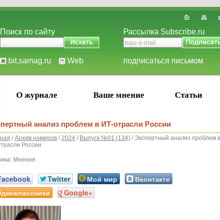
Поиск по сайту
Рассылка Subscribe.ru
bit.samag.ru
Web
подписаться письмом
О журнале
Ваше мнение
Статьи
пертный анализ проблем в ИТ-отрасли России
вная
/
Архив номеров
/
2024
/
Выпуск №01 (134)
/ Экспертный анализ проблем 
трасли России
рика: Мнения
Facebook
Twitter
Мой мир
Вконтакте
Одноклассники
Google+