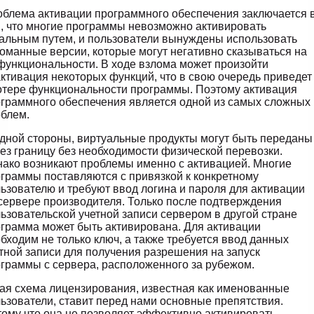
блема активации программного обеспечения заключается 
, что многие программы невозможно активировать
альным путем, и пользователи вынуждены использовать
оманные версии, которые могут негативно сказываться на
функциональности. В ходе взлома может произойти
ктивация некоторых функций, что в свою очередь приведет
отере функциональности программы. Поэтому активация
граммного обеспечения является одной из самых сложных
блем.
дной стороны, виртуальные продукты могут быть переданы
ез границу без необходимости физической перевозки.
ако возникают проблемы именно с активацией. Многие
граммы поставляются с привязкой к конкретному
ьзователю и требуют ввод логина и пароля для активации
сервере производителя. Только после подтверждения
ьзовательской учетной записи сервером в другой стране
грамма может быть активирована. Для активации
бходим не только ключ, а также требуется ввод данных
тной записи для получения разрешения на запуск
граммы с сервера, расположенного за рубежом.
ая схема лицензирования, известная как именованные
ьзователи, ставит перед нами основные препятствия.
ому что она не позволяет эффективно активировать