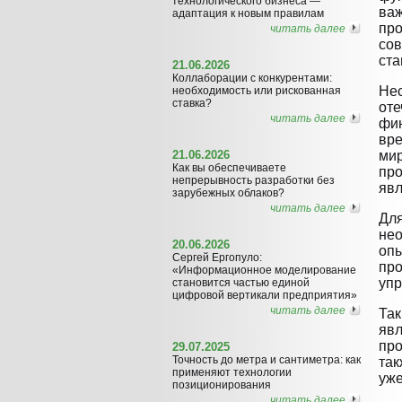
технологического бизнеса —
важ
адаптация к новым правилам
про
читать далее
со
ста
21.06.2026
Коллаборации с конкурентами:
Нес
необходимость или рискованная
ставка?
оте
читать далее
фин
вре
21.06.2026
мир
Как вы обеспечиваете
про
непрерывность разработки без
явл
зарубежных облаков?
читать далее
Для
нео
20.06.2026
опы
Сергей Ергопуло:
про
«Информационное моделирование
упр
становится частью единой
цифровой вертикали предприятия»
читать далее
Так
явл
про
29.07.2025
Точность до метра и сантиметра: как
так
применяют технологии
уже
позиционирования
читать далее